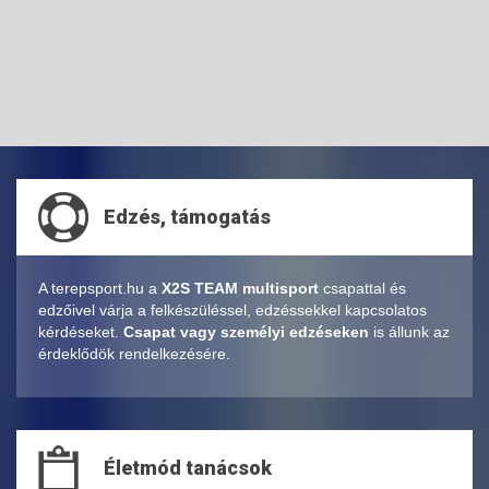
Edzés, támogatás
A terepsport.hu a
X2S TEAM multisport
csapattal és
edzőivel várja a felkészüléssel, edzéssekkel kapcsolatos
kérdéseket.
Csapat vagy személyi edzéseken
is állunk az
érdeklődök rendelkezésére.
Életmód tanácsok