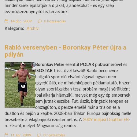
mindenkinek ejuttatjuk a díjakat, ajándékokat - és egy szép
évzáró/szezonynyitót is tervezünk.
14 dec. 2009
0 hozzászólás
Kategória:
Archív
Rabló versenyben - Boronkay Péter újra a
pályán
Boronkay Péter
ezentúl
POLAR
pulzusmérővel és
ISOSTAR
frissítővel készül! Rabló becenévre
hallgató sportoló elszántságával ugyan nem
egyedülálló, de mindenképpen példamutató, hiszen
olyan sportágakban teszi próbára magát sérültként
(bal alkarja hiányzik), melyek még egy ép embernek
sem jutnak eszébe. Fut, úszik, bringázik terepen és
országúton, s persze emellé már a trialon és a
duatlon és bejön a képbe. 2008-ban Trialon Európa bajnokság mellé
bezsebelte a Világbajnoki ezüstérmet is. A
2009 májusi Duatlon EB
-
re készül, melyet Magyarország rendez.
11 ápr. 2009
0 hozzászólás