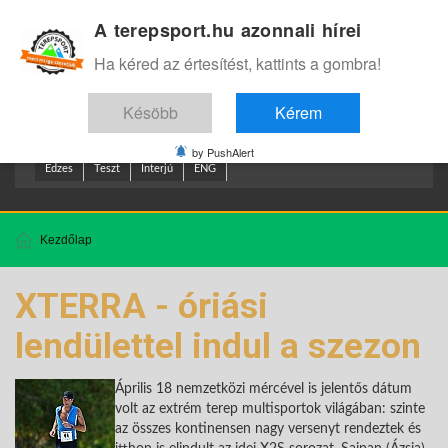
A terepsport.hu azonnali hírei
Bejelentkezés
.
Ha kéred az értesítést, kattints a gombra!
Késöbb
Kérem
by PushAlert
Edzes
Teszt
Interjú
ENG
Kezdőlap
XTERRA - óriási
lendülettel indul a szezon
Április 18 nemzetközi mércével is jelentős dátum
volt az extrém terep multisportok világában: szinte
az összes kontinensen nagy versenyt rendeztek és