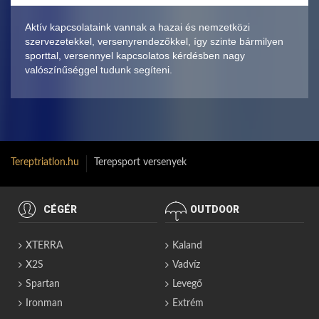
Aktív kapcsolataink vannak a hazai és nemzetközi
szervezetekkel, versenyrendezőkkel, így szinte bármilyen
sporttal, versennyel kapcsolatos kérdésben nagy
valószínűséggel tudunk segíteni.
Tereptriatlon.hu
Terepsport versenyek
CÉGÉR
OUTDOOR
XTERRA
Kaland
X2S
Vadvíz
Spartan
Levegő
Ironman
Extrém