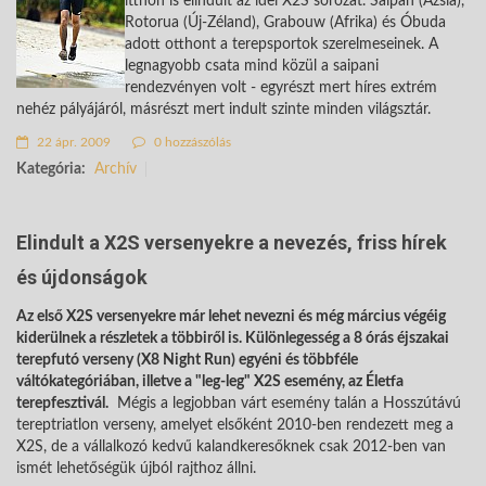
itthon is elindult az idei X2S sorozat. Saipan (Ázsia),
Rotorua (Új-Zéland), Grabouw (Afrika) és Óbuda
adott otthont a terepsportok szerelmeseinek. A
legnagyobb csata mind közül a saipani
rendezvényen volt - egyrészt mert híres extrém
nehéz pályájáról, másrészt mert indult szinte minden világsztár.
22 ápr. 2009
0 hozzászólás
Kategória:
Archív
Elindult a X2S versenyekre a nevezés, friss hírek
és újdonságok
Az első X2S versenyekre már lehet nevezni és még március végéig
kiderülnek a részletek a többiről is. Különlegesség a 8 órás éjszakai
terepfutó verseny (X8 Night Run) egyéni és többféle
váltókategóriában, illetve a "leg-leg" X2S esemény, az Életfa
terepfesztivál.
Mégis a legjobban várt esemény talán a Hosszútávú
tereptriatlon verseny, amelyet elsőként 2010-ben rendezett meg a
X2S, de a vállalkozó kedvű kalandkeresőknek csak 2012-ben van
ismét lehetőségük újból rajthoz állni.