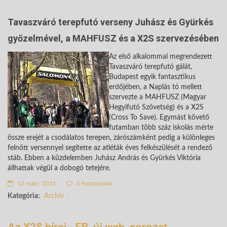
Tavaszváró terepfutó verseny Juhász és Gyürkés
győzelmével, a MAHFUSZ és a X2S szervezésében
Az első alkalommal megrendezett
Tavaszváró terepfutó gálát,
Budapest egyik fantasztikus
erdőjében, a Naplás tó mellett
szervezte a MAHFUSZ (Magyar
Hegyifutó Szövetség) és a X2S
(Cross To Save). Egymást követő
futamban több száz iskolás mérte
össze erejét a csodálatos terepen, zárószámként pedig a különleges
felnőtt versennyel segítette az atléták éves felkészülését a rendező
stáb. Ebben a küzdelemben Juhász András és Gyürkés Viktória
állhattak végül a dobogó tetejére.
12 márc. 2011
0 hozzászólás
Kategória:
Archív
Az X2S hírei - EB, új web, sorozat