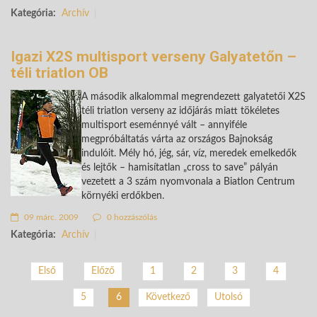
Kategória:
Archív
Igazi X2S multisport verseny Galyatetőn –
téli triatlon OB
A második alkalommal megrendezett galyatetői X2S
téli triatlon verseny az időjárás miatt tökéletes
multisport eseménnyé vált – annyiféle
megpróbáltatás várta az országos Bajnokság
indulóit. Mély hó, jég, sár, víz, meredek emelkedők
és lejtők – hamisítatlan „cross to save” pályán
vezetett a 3 szám nyomvonala a Biatlon Centrum
környéki erdőkben.
09 márc. 2009
0 hozzászólás
Kategória:
Archív
Első
Előző
1
2
3
4
5
6
Következő
Utolsó