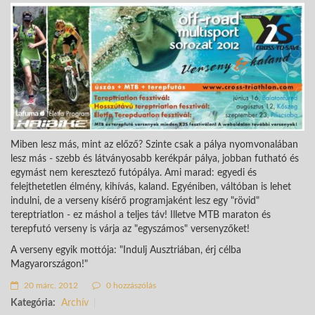
Miben lesz más, mint az előző? Szinte csak a pálya nyomvonalában
lesz más - szebb és látványosabb kerékpár pálya, jobban futható és
egymást nem keresztező futópálya. Ami marad: egyedi és
felejthetetlen élmény, kihívás, kaland. Egyéniben, váltóban is lehet
indulni, de a verseny kísérő programjaként lesz egy "rövid"
tereptriatlon - ez máshol a teljes táv! Illetve MTB maraton és
terepfutó verseny is várja az "egyszámos" versenyzőket!
A verseny egyik mottója: "Indulj Ausztriában, érj célba
Magyarországon!"
20 márc. 2012
0 hozzászólás
Kategória:
Archív