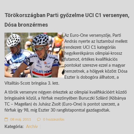
Törökországban Parti győzelme UCI C1 versenyen,
Dósa bronzérmes
Az Euro-One versenyzője, Parti
András nyerte az Isztambul mellett
rendezett UCI C1 kategóriás
hegyikerékpáros olimpiai-krossz
futamot, értékes kvalifikációs
pontokat szerezve ezzel a magyar
nemzetnek, a hölgyek között Dósa
Eszter is dobogóra állhatott, a
Vitalitás-Scott bringása 3. lett.
A török versenyre négyen érkeztek az olimpiai kvalifikációért küzdő
bringásaink közül, a férfiak mezőnyében Buruczki Szilárd (Kőbánya
TC – Magellan) és Juhász Zsolt (Euro-One) is pontot szerzett, a
férfiak így 98, míg Eszter 30 ranglistaponttal gazdagodtak.
08 máj. 2011
0 hozzászólás
Kategória:
Archív