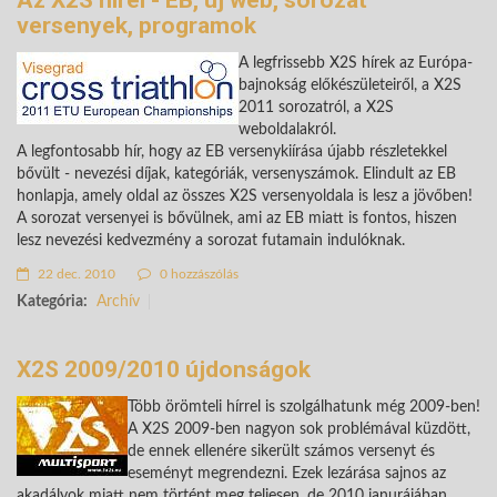
versenyek, programok
A legfrissebb X2S hírek az Európa-
bajnokság előkészületeiről, a X2S
2011 sorozatról, a X2S
weboldalakról.
A legfontosabb hír, hogy az EB versenykiírása újabb részletekkel
bővült - nevezési díjak, kategóriák, versenyszámok. Elindult az EB
honlapja, amely oldal az összes X2S versenyoldala is lesz a jövőben!
A sorozat versenyei is bővülnek, ami az EB miatt is fontos, hiszen
lesz nevezési kedvezmény a sorozat futamain indulóknak.
22 dec. 2010
0 hozzászólás
Kategória:
Archív
X2S 2009/2010 újdonságok
Több örömteli hírrel is szolgálhatunk még 2009-ben!
A X2S 2009-ben nagyon sok problémával küzdött,
de ennek ellenére sikerült számos versenyt és
eseményt megrendezni. Ezek lezárása sajnos az
akadályok miatt nem történt meg teljesen, de 2010 janurájában