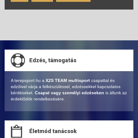
Edzés, támogatás
A terepsport.hu a
X2S TEAM multisport
csapattal és
edzőivel várja a felkészüléssel, edzéssekkel kapcsolatos
kérdéseket.
Csapat vagy személyi edzéseken
is állunk az
érdeklődök rendelkezésére.
Életmód tanácsok