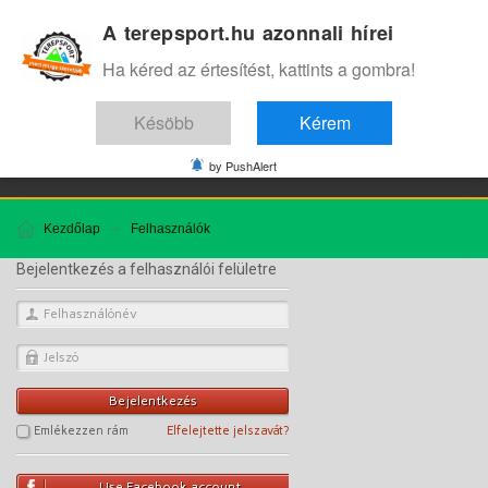
A terepsport.hu azonnali hírei
.
Ha kéred az értesítést, kattints a gombra!
Késöbb
Kérem
Edzes
Teszt
Interjú
ENG
by PushAlert
Kezdőlap
Felhasználók
Bejelentkezés a felhasználói felületre
Bejelentkezés
Emlékezzen rám
Elfelejtette jelszavát?
Use Facebook account