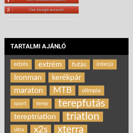
Use Google account
TARTALMI AJÁNLÓ
extrém
futás
edzés
interjú
Ironman
kerékpár
MTB
maraton
olimpia
terepfutás
sport
terep
triatlon
tereptriatlon
xterra
x2s
ultra