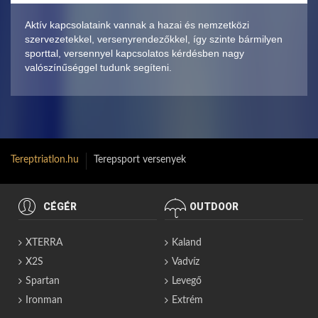
Aktív kapcsolataink vannak a hazai és nemzetközi
szervezetekkel, versenyrendezőkkel, így szinte bármilyen
sporttal, versennyel kapcsolatos kérdésben nagy
valószínűséggel tudunk segíteni.
Tereptriatlon.hu
Terepsport versenyek
CÉGÉR
OUTDOOR
XTERRA
Kaland
X2S
Vadvíz
Spartan
Levegő
Ironman
Extrém