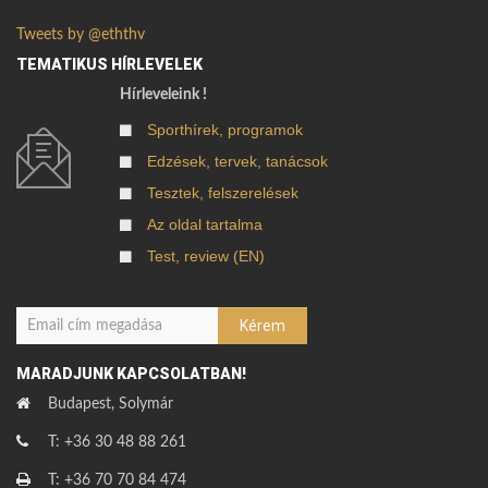
Tweets by @eththv
TEMATIKUS HÍRLEVELEK
Hírleveleink !
Sporthírek, programok
Edzések, tervek, tanácsok
Tesztek, felszerelések
Az oldal tartalma
Test, review (EN)
MARADJUNK KAPCSOLATBAN!
Budapest, Solymár
T: +36 30 48 88 261
T: +36 70 70 84 474