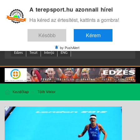
A terepsport.hu azonnali hírei
Bejelentkezés
.
Ha kéred az értesítést, kattints a gombra!
Késöbb
Kérem
by PushAlert
Edzes
Teszt
Interjú
ENG
Kezdőlap
Tóth Viktor