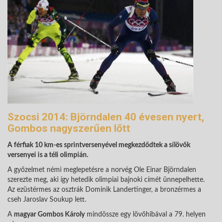
Szocsi 2014: Björndalen 40 évesen nyert,
Gombos nagyszerűen lőtt
A férfiak 10 km-es sprintversenyével megkezdődtek a sílövők
versenyei is a téli olimpián.
A győzelmet némi meglepetésre a norvég Ole Einar Björndalen
szerezte meg, aki így hetedik olimpiai bajnoki címét ünnepelhette.
Az ezüstérmes az osztrák Dominik Landertinger, a bronzérmes a
cseh Jaroslav Soukup lett.
A
magyar Gombos Károly
mindössze egy lövőhibával a 79. helyen