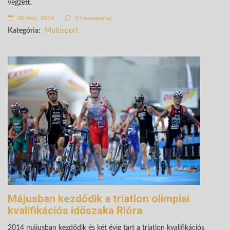
végzett.
08 febr. 2014
0 hozzászólás
Kategória:
Multisport
Májusban kezdődik a triatlon olimpiai
kvalifikációs időszaka Rióra
2014 májusban kezdődik és két évig tart a triatlon kvalifikációs