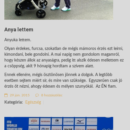
Anya lettem
Anyuka lettem.
Olyan érdekes, furcsa, szokatlan de mégis mámoros érzés ezt leírni,
kimondani, bele gondolni. A mai napig nem gondolom magamról,
hogy készen állok az anyaságra, pedig itt alszik édesen mellettem ez
a csöppség, akit 9 hónapig hordtam a szívem alatt.
Ennek ellenére, mégis ösztönösen jönnek a dolgok. A legtöbb
esetben sejtem miért sír, és mire van szüksége. Egyszerűen csak jó
érzés őt nézni, ahogy édesen és mélyen szunyókál. Az ÉN fiam.
29 jún. 2015
8 hozzászólás:
Kategória:
Egészség