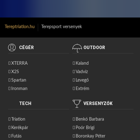
Tereptriatlon.hu
Terepsport versenyek
CÉGÉR
OUTDOOR
XTERRA
Kaland
X2S
Vadvíz
Spartan
Levegő
Ironman
Extrém
TECH
VERSENYZŐK
Triatlon
Benkó Barbara
Kerékpár
Poór Brigi
Futás
Boronkay Péter