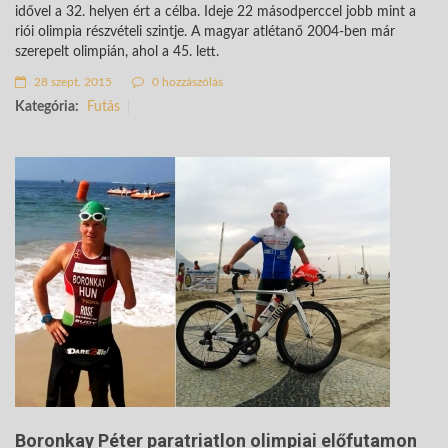
idővel a 32. helyen ért a célba. Ideje 22 másodperccel jobb mint a
riói olimpia részvételi szintje. A magyar atlétanő 2004-ben már
szerepelt olimpián, ahol a 45. lett.
28 szept. 2015
0 hozzászólás
Kategória:
Futás
Boronkay Péter paratriatlon olimpiai előfutamon