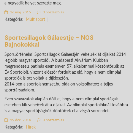
a negyedik helyet szerezte meg.
16 máj. 2015
0 hozzászólás
Kategória:
Multisport
Sportcsillagok Gálaestje – NOS
Bajnokokkal
Sporttörténelmi Sportcsillagok Gálaestjén vehették át díjaikat 2014
legjobb magyar sportolói. A budapesti Akvárium Klubban
megrendezett patinás eseményen 57. alkalommal köszöntötték az
Év Sportolóit, viszont először fordult az elő, hogy a nem olimpiai
sportolók is ott voltak a díjkiosztón.
2014-ben a sportolanemzet.hu oldalon voksolhatott a teljes
sporttársadalom.
Ezen szavazatok alapján dőlt el, hogy a nem olimpiai sportágak
esetében kik vehették át a díjakat. Az olimpiai sportolóknál továbbra
is a magyar sportújságírók döntötték el a végső sorrendet.
19 dec. 2014
0 hozzászólás
Kategória:
Hírek