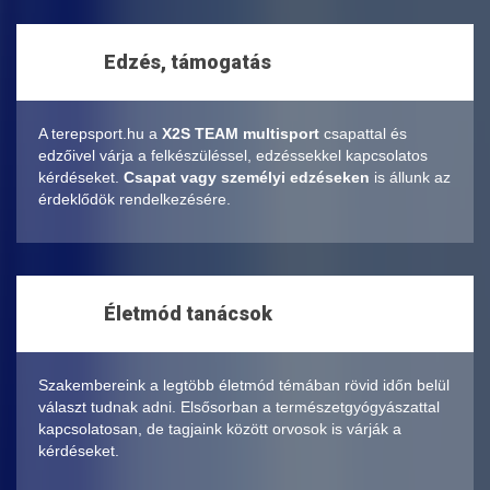
Edzés, támogatás
A terepsport.hu a
X2S TEAM multisport
csapattal és
edzőivel várja a felkészüléssel, edzéssekkel kapcsolatos
kérdéseket.
Csapat vagy személyi edzéseken
is állunk az
érdeklődök rendelkezésére.
Életmód tanácsok
Szakembereink a legtöbb életmód témában rövid időn belül
választ tudnak adni. Elsősorban a természetgyógyászattal
kapcsolatosan, de tagjaink között orvosok is várják a
kérdéseket.