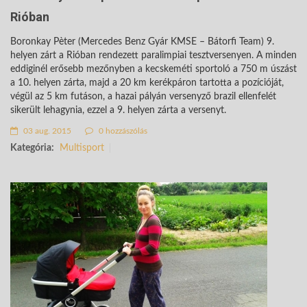
Rióban
Boronkay Pèter (Mercedes Benz Gyár KMSE – Bátorfi Team) 9.
helyen zárt a Rióban rendezett paralimpiai tesztversenyen. A minden
eddiginél erősebb mezőnyben a kecskeméti sportoló a 750 m úszást
a 10. helyen zárta, majd a 20 km kerékpáron tartotta a pozícióját,
végül az 5 km futáson, a hazai pályán versenyző brazil ellenfelét
sikerült lehagynia, ezzel a 9. helyen zárta a versenyt.
03 aug. 2015
0 hozzászólás
Kategória:
Multisport