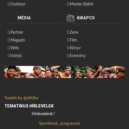
Outdoor
Mester Bálint
MÉDIA
KIKAPCS
Partner
Zene
Magazin
Film
Web
Könyv
Interjú
Esemény
Tweets by @eththv
TEMATIKUS HÍRLEVELEK
Hírleveleink !
Sporthírek, programok