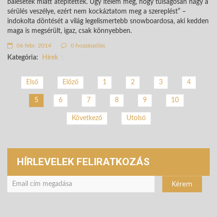
balesetek miatt átépítették. Úgy ítélem meg, hogy túlságosan nagy a
sérülés veszélye, ezért nem kockáztatom meg a szereplést” –
indokolta döntését a világ legelismertebb snowboardosa, aki kedden
maga is megsérült, igaz, csak könnyebben.
06 febr. 2014
0 hozzászólás
Kategória:
Hírek
Első
Előző
1
2
3
4
6
7
8
9
10
5
Következő
Utolsó
HÍRLEVELEK FELIRATKOZÁS