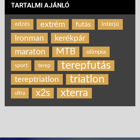
TARTALMI AJÁNLÓ
extrém
futás
edzés
interjú
Ironman
kerékpár
MTB
maraton
olimpia
terepfutás
sport
terep
triatlon
tereptriatlon
xterra
x2s
ultra