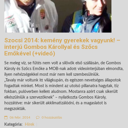
Szocsi 2014: kemény gyerekek vagyunk! –
interjú Gombos Károllyal és Szőcs
Emőkével (+videó)
Se meleg víz, se fűtés nem volt a sílövők első szállásán, de Gombos
Károly és Szőcs Emőke a MOB-nak adott videointerjúban elmondta,
ilyen nehézségekkel most már nem kell szembesülniük.
„Tavaly már voltunk itt világkupán, és egészen nevetséges állapotok
fogadtak minket. Most is mindent az utolsó pillanatra hagytak, tíz
fokban, pulóverben kellett aludnom. Mostanra azért csak sikerült
elkészülniük a szervezőknek” – nyilatkozta Gombos Károly,
hozzátéve: már sikerült akklimatizálódni, és a magaslatot is
megszokták.
06 febr. 2014
0 hozzászólás
Kategória:
Hírek