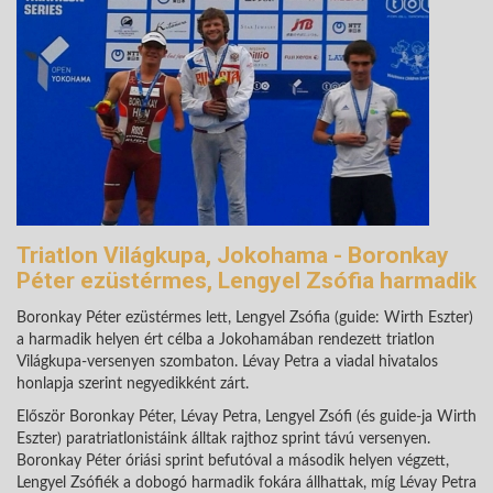
Triatlon Világkupa, Jokohama - Boronkay
Péter ezüstérmes, Lengyel Zsófia harmadik
Boronkay Péter ezüstérmes lett, Lengyel Zsófia (guide: Wirth Eszter)
a harmadik helyen
ért célba a Jokohamában rendezett triatlon
Világkupa-versenyen szombaton. Lévay Petra a viadal hivatalos
honlapja szerint negyedikként zárt.
Először Boronkay Péter, Lévay Petra, Lengyel Zsófi (és guide-ja Wirth
Eszter) paratriatlonistáink álltak rajthoz sprint távú versenyen.
Boronkay Péter óriási sprint befutóval a második helyen végzett,
Lengyel Zsófiék a dobogó harmadik fokára állhattak, míg Lévay Petra