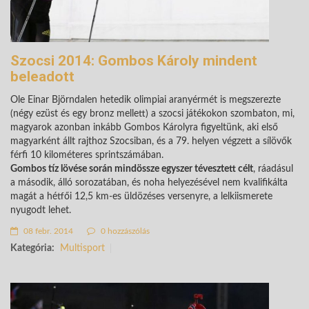
Szocsi 2014: Gombos Károly mindent
beleadott
Ole Einar Björndalen hetedik olimpiai aranyérmét is megszerezte
(négy ezüst és egy bronz mellett) a szocsi játékokon szombaton, mi,
magyarok azonban inkább Gombos Károlyra figyeltünk, aki első
magyarként állt rajthoz Szocsiban, és a 79. helyen végzett a sílövők
férfi 10 kilométeres sprintszámában.
Gombos tíz lövése során mindössze egyszer tévesztett célt
, ráadásul
a második, álló sorozatában, és noha helyezésével nem kvalifikálta
magát a hétfői 12,5 km-es üldözéses versenyre, a lelkiismerete
nyugodt lehet.
08 febr. 2014
0 hozzászólás
Kategória:
Multisport