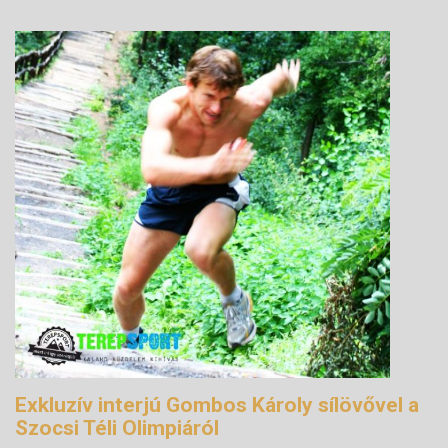
Exkluzív interjú Gombos Károly sílövővel a
Szocsi Téli Olimpiáról