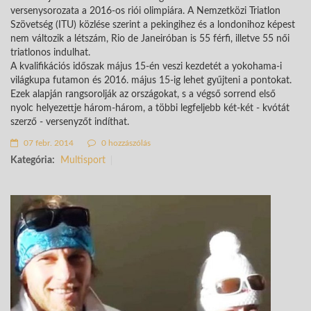
versenysorozata a 2016-os riói olimpiára. A Nemzetközi Triatlon
Szövetség (ITU) közlése szerint a pekingihez és a londonihoz képest
nem változik a létszám, Rio de Janeiróban is 55 férfi, illetve 55 női
triatlonos indulhat.
A kvalifikációs időszak május 15-én veszi kezdetét a yokohama-i
világkupa futamon és 2016. május 15-ig lehet gyűjteni a pontokat.
Ezek alapján rangsorolják az országokat, s a végső sorrend első
nyolc helyezettje három-három, a többi legfeljebb két-két - kvótát
szerző - versenyzőt indíthat.
07 febr. 2014
0 hozzászólás
Kategória:
Multisport