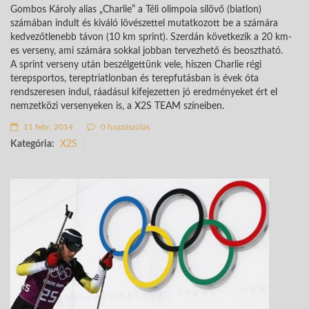
Gombos Károly alias „Charlie” a Téli olimpoia sílövő (biatlon)
számában indult és kiváló lövészettel mutatkozott be a számára
kedvezőtlenebb távon (10 km sprint). Szerdán következik a 20 km-
es verseny, ami számára sokkal jobban tervezhető és beosztható.
A sprint verseny után beszélgettünk vele, hiszen Charlie régi
terepsportos, tereptriatlonban és terepfutásban is évek óta
rendszeresen indul, ráadásul kifejezetten jó eredményeket ért el
nemzetközi versenyeken is, a X2S TEAM színeiben.
11 febr. 2014
0 hozzászólás
Kategória:
X2S