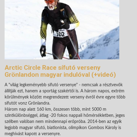
Arctic Circle Race sífutó verseny
Grönlandon magyar indulóval (+videó)
A "világ legkeményebb sífutó versenye" - nemcsak a résztvevők
állítják ezt, hanem a sportág szakértői is. A három napos, extrém
körülmények között megrendezett verseny évről évre egyre több
sífutót vonz Grönlandra.
Három nap alatt 160 km, összesen több, mint 5000 m
szintkülönbséggel, átlag -20 fokos nappali hőmérsékletben, jeges
szélben valóban nem mindennapi erőpróba. 2014-ben az egyik
legjobb magyar sífutó, biatlonista, olimpikon Gombos Károly is
meghívást kapott a versenyre.