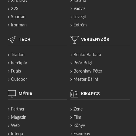
XTERRA
Kaland
X2S
Vadvíz
Spartan
Levegő
Ironman
Extrém
TECH
VERSENYZŐK
Triatlon
Benkó Barbara
Kerékpár
Poór Brigi
Futás
Boronkay Péter
Outdoor
Mester Bálint
MÉDIA
KIKAPCS
Partner
Zene
Magazin
Film
Web
Könyv
Interjú
Esemény