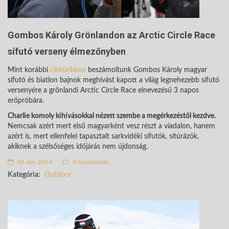
Gombos Károly Grönlandon az Arctic Circle Race
sífutó verseny élmezőnyben
Mint korábbi
cikkünkben
beszámoltunk Gombos Károly magyar
sífutó és biatlon bajnok meghívást kapott a világ legnehezebb sífutó
versenyére a grönlandi Arctic Circle Race elnevezésű 3 napos
erőpróbára.
Charlie komoly kihívásokkal nézett szembe a megérkezéstől kezdve.
Nemcsak azért mert első magyarként vesz részt a viadalon, hanem
azért is, mert ellenfelei tapasztalt sarkvidéki sífutók, sítúrázók,
akiknek a szélsőséges időjárás nem újdonság.
06 ápr. 2014
0 hozzászólás
Kategória:
Outdoor