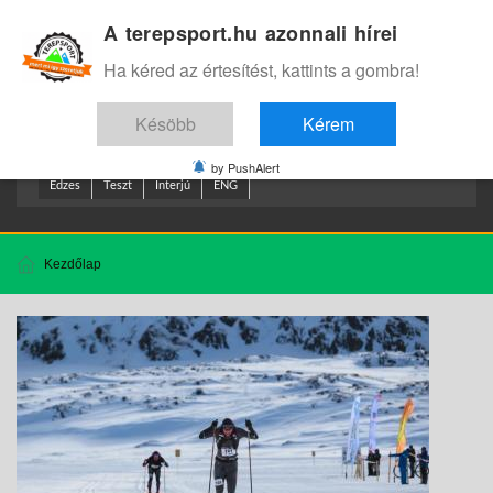
A terepsport.hu azonnali hírei
Bejelentkezés
.
Ha kéred az értesítést, kattints a gombra!
Késöbb
Kérem
by PushAlert
Edzes
Teszt
Interjú
ENG
Kezdőlap