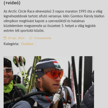
(+videó)
Az Arctic Circle Race elnevezésű 3 napos maraton 1995 óta a világ
legnehezebbnek tartott sífutó versenye. Idén Gombos Károly biatlon
olimpikon meghívást kapott a szervezőktől és hatalmas
küzdelemben megszerezte az összetett 5. helyet a világ legjobb
extrém téli sportolói között.
07 ápr. 2014
0 hozzászólás
Kategória:
Outdoor