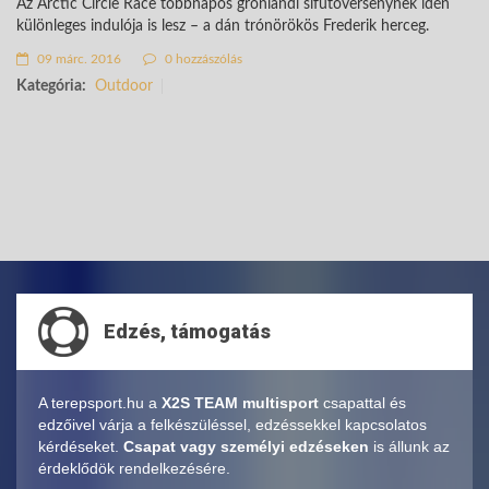
Az Arctic Circle Race többnapos grönlandi sífutóversenynek idén
különleges indulója is lesz – a dán trónörökös Frederik herceg.
09 márc. 2016
0 hozzászólás
Kategória:
Outdoor
Edzés, támogatás
A terepsport.hu a
X2S TEAM multisport
csapattal és
edzőivel várja a felkészüléssel, edzéssekkel kapcsolatos
kérdéseket.
Csapat vagy személyi edzéseken
is állunk az
érdeklődök rendelkezésére.