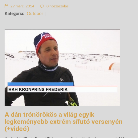
27 márc. 2014
0 hozzászólás
Kategória:
Outdoor
A dán trónörökös a világ egyik
legkeményebb extrém sífutó versenyén
(+videó)