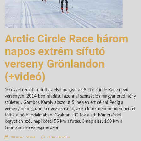
Arctic Circle Race három
napos extrém sífutó
verseny Grönlandon
(+videó)
10 évvel ezelőtt indult az első magyar az Arctic Circle Race nevű
versenyen. 2014-ben ráadásul azonnal szenzációs magyar eredmény
született, Gombos Károly abszolút 5. helyen ért célba! Pedig a
verseny nem igazán kedvez azoknak, akik életük nem minden percét
töltik a hó birodalmában. Gyakran -30 fok alatti hőmérséklet,
kegyetlen szél, napi közel 55 km sífutás. 3 nap alatt 160 km a
Grönlandi hó és jégmezőkön.
28 márc. 2024
0 hozzászólás