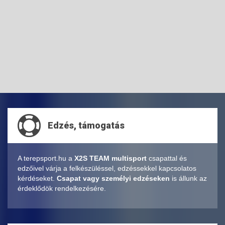
Edzés, támogatás
A terepsport.hu a
X2S TEAM multisport
csapattal és
edzőivel várja a felkészüléssel, edzéssekkel kapcsolatos
kérdéseket.
Csapat vagy személyi edzéseken
is állunk az
érdeklődök rendelkezésére.