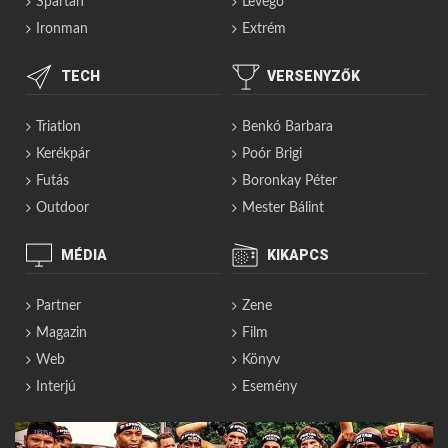
Spartan
Levegő
Ironman
Extrém
TECH
VERSENYZŐK
Triatlon
Benkó Barbara
Kerékpár
Poór Brigi
Futás
Boronkay Péter
Outdoor
Mester Bálint
MÉDIA
KIKAPCS
Partner
Zene
Magazin
Film
Web
Könyv
Interjú
Esemény