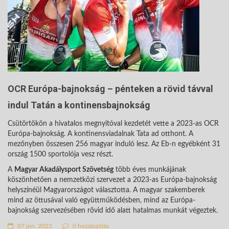
OCR Európa-bajnokság – pénteken a rövid távval
indul Tatán a kontinensbajnokság
Csütörtökön a hivatalos megnyitóval kezdetét vette a 2023-as OCR
Európa-bajnokság. A kontinensviadalnak Tata ad otthont. A
mezőnyben összesen 256 magyar induló lesz. Az Eb-n egyébként 31
ország 1500 sportolója vesz részt.
A
Magyar Akadálysport Szövetség
több éves munkájának
köszönhetően a nemzetközi szervezet a 2023-as Európa-bajnokság
helyszínéül Magyarországot választotta. A magyar szakemberek
mind az öttusával való együttműködésben, mind az Európa-
bajnokság szervezésében rövid idő alatt hatalmas munkát végeztek.
07 jún. 2023
0 hozzászólás