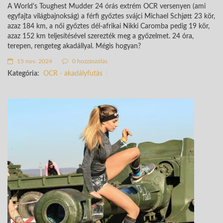
A World's Toughest Mudder 24 órás extrém OCR versenyen (ami
egyfajta világbajnokság) a férfi győztes svájci Michael Schjøtt 23 kör,
azaz 184 km, a női győztes dél-afrikai Nikki Caromba pedig 19 kör,
azaz 152 km teljesítésével szerezték meg a győzelmet. 24 óra,
terepen, rengeteg akadállyal. Mégis hogyan?
15 nov. 2024
0 hozzászólás
Kategória:
OCR - akadályfutás