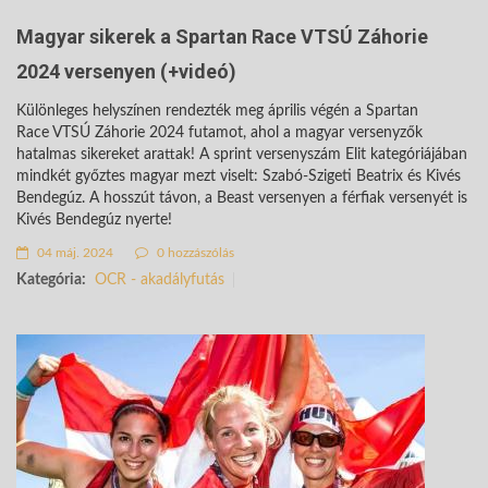
Magyar sikerek a Spartan Race VTSÚ Záhorie
2024 versenyen (+videó)
Különleges helyszínen rendezték meg április végén a Spartan
Race VTSÚ Záhorie 2024 futamot, ahol a magyar versenyzők
hatalmas sikereket arattak! A sprint versenyszám Elit kategóriájában
mindkét győztes magyar mezt viselt: Szabó-Szigeti Beatrix és Kivés
Bendegúz. A hosszút távon, a Beast versenyen a férfiak versenyét is
Kivés Bendegúz nyerte!
04 máj. 2024
0 hozzászólás
Kategória:
OCR - akadályfutás