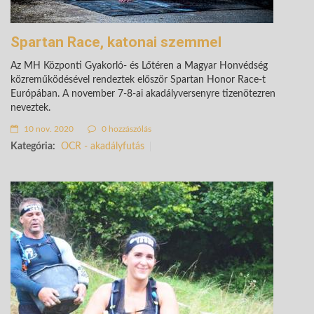
Spartan Race, katonai szemmel
Az MH Központi Gyakorló- és Lőtéren a Magyar Honvédség
közreműködésével rendeztek először Spartan Honor Race-t
Európában. A november 7-8-ai akadályversenyre tizenötezren
neveztek.
10 nov. 2020
0 hozzászólás
Kategória:
OCR - akadályfutás