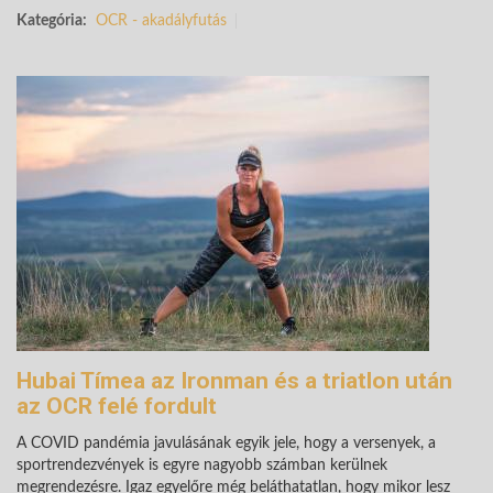
Kategória:
OCR - akadályfutás
Hubai Tímea az Ironman és a triatlon után
az OCR felé fordult
A COVID pandémia javulásának egyik jele, hogy a versenyek, a
sportrendezvények is egyre nagyobb számban kerülnek
megrendezésre. Igaz egyelőre még beláthatatlan, hogy mikor lesz