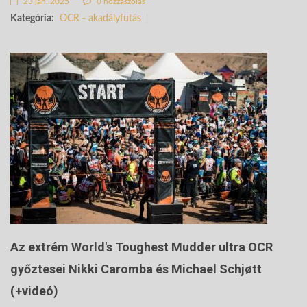
23 jan. 2025
0 hozzászólás
Kategória:
OCR - akadályfutás
Az extrém World's Toughest Mudder ultra OCR
győztesei Nikki Caromba és Michael Schjøtt
(+videó)