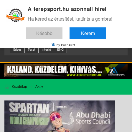
A terepsport.hu azonnali hírei
Bejelentkezés
.
Ha kéred az értesítést, kattints a gombra!
Késöbb
Kérem
by PushAlert
Edzes
Teszt
Interjú
ENG
Kezdőlap
Aktív