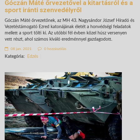
Góczán Máté őrvezetővel a kitartásról és a
sport iránti szenvedélyről
Góczán Máté őrvezetőnek, az MH 43. Nagysándor József Híradó és
Vezetéstámogató Ezred katonájának életét a honvédségi feladatok
mellett a sport tölti ki. Az utóbbi fél évben közel húsz versenyen
vett részt, ahol számos kiváló eredménnyel gazdagodott.
08 jan. 2021
0 hozzászólás
Kategória:
Edzés