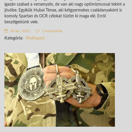
igazán szabad a versenyzés, de van aki nagy optimizmussal tekint a
jövőbe. Egyikük Hubai Tímea, aki kétgyermekes családanyaként is
komoly Spartan és OCR célokat tűzött ki maga elé. Erről
beszélgettünk vele.
30 ápr. 2021
1 hozzászólás
Kategória:
Multisport