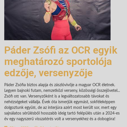
Páder Zsófi az OCR egyik
meghatározó sportolója
edzője, versenyzője
Páder Zsófia biztos alapja és zászlóvivője a magyar OCR életnek.
Legyen bajnoki futam, nemzetközi verseny, közösségi összejövetel...
Zsófi ott van. Versenyzőként is a legváltozatosabb távokat és
nehézségeket vállalja. Évek óta ismerjük egymást, sokféleképpen
dolgoztunk együtt, de az interjúra azért most került sor, mert egy
sajnálatos sérülésből hosszabb ideig tartó felépülés után a 2024-es
év egy nagyszerű visszatérés volt a versenyekhez és a dobogóra!