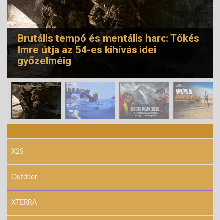
Brutális tempó és mentális harc: Tőkés
Imre útja az 54-es kihívás idei
győzelméig
© Free
Joomla! 3 Modules
- by
VinaGecko.com
X2S
Outdoor
XTERRA