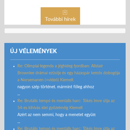
További hírek
ÚJ VÉLEMÉNYEK
Re: Olimpiai legenda a jéghideg fjordban: Alistair
Brownlee drámai ezüstje és egy házaspár kettős dobogója
a Norsemanen (+videó) Kiemelt
nagyon szép történet. mármint főleg ahhoz
...
Re: Brutális tempó és mentális harc: Tőkés Imre útja az
54-es kihívás idei győzelméig Kiemelt
Azért az nem semmi, hogy a menetet együtt
...
Re: Brutális tempó és mentális harc: Tőkés Imre útja az