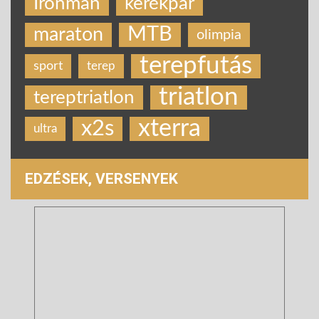
Ironman
kerékpár
MTB
maraton
olimpia
terepfutás
sport
terep
triatlon
tereptriatlon
xterra
x2s
ultra
EDZÉSEK, VERSENYEK