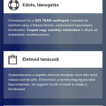
Edzés, támogatás
A terepsport.hu a
X2S TEAM multisport
csapattal és
edzőivel várja a felkészüléssel, edzéssekkel kapcsolatos
kérdéseket.
Csapat vagy személyi edzéseken
is állunk az
érdeklődök rendelkezésére.
Életmód tanácsok
Szakembereink a legtöbb életmód témában rövid időn belül
választ tudnak adni. Elsősorban a természetgyógyászattal
kapcsolatosan, de tagjaink között orvosok is várják a
kérdéseket.