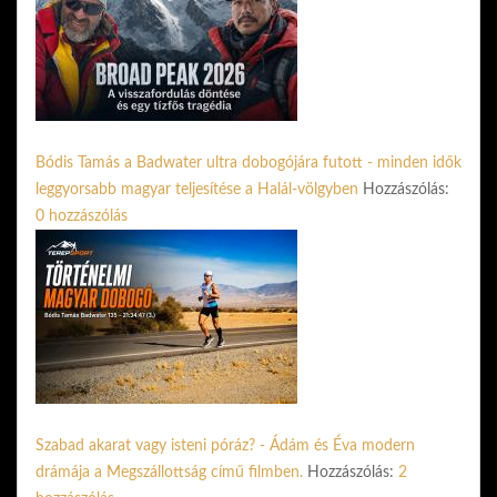
Bódis Tamás a Badwater ultra dobogójára futott - minden idők
leggyorsabb magyar teljesítése a Halál-völgyben
Hozzászólás:
0 hozzászólás
Szabad akarat vagy isteni póráz? - Ádám és Éva modern
drámája a Megszállottság című filmben.
Hozzászólás:
2