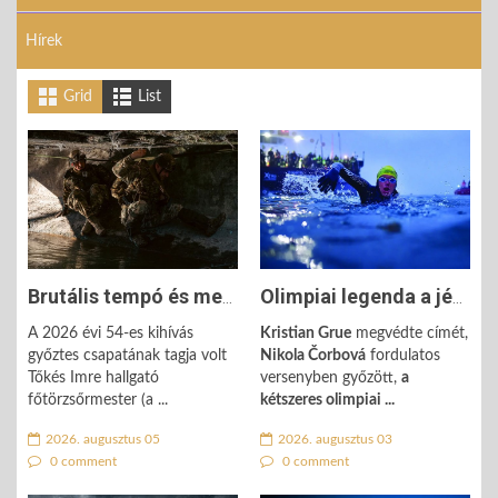
Hírek
Grid
List
Brutális tempó és mentális harc: Tőkés Imre útja az 54-es kihívás ...
Olimpiai legenda a jéghideg fjordban: Alistair Brownlee drámai ...
A 2026 évi 54-es kihívás
Kristian Grue
megvédte címét,
győztes csapatának tagja volt
Nikola Čorbová
fordulatos
Tőkés Imre hallgató
versenyben győzött,
a
főtörzsőrmester (a ...
kétszeres olimpiai ...
2026. augusztus 05
2026. augusztus 03
0 comment
0 comment