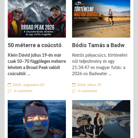
50 méterre a csúcstól - Klein Dávid döntése életet mentett a Broad ...
Bódis Tamás a Badwater ultra dobogójára futott - minden idők ...
Klein Dávid július 19-én már
Kettős pályacsúcs, történelmi
csak 50–70 függőleges méterre
női teljesítmény és egy
lehetett a Broad Peak valódi
21:34:47-es magyar futás: a
csúcsától
. ...
2026-os Badwater ...
2026. augusztus 03
2026. július 29
0 comment
0 comment