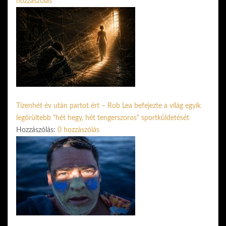
hozzászólás
Tizenhét év után partot ért – Rob Lea befejezte a világ egyik
legőrültebb "hét hegy, hét tengerszoros" sportküldetését
Hozzászólás:
0 hozzászólás