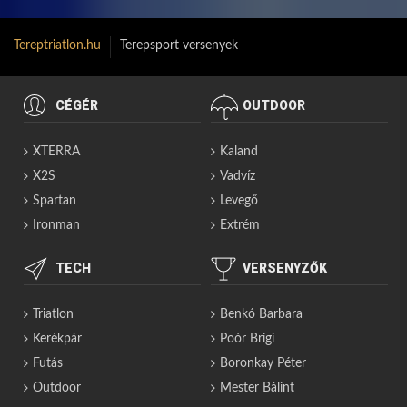
Tereptriatlon.hu
Terepsport versenyek
CÉGÉR
OUTDOOR
XTERRA
Kaland
X2S
Vadvíz
Spartan
Levegő
Ironman
Extrém
TECH
VERSENYZŐK
Triatlon
Benkó Barbara
Kerékpár
Poór Brigi
Futás
Boronkay Péter
Outdoor
Mester Bálint