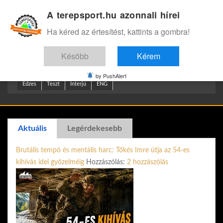
A terepsport.hu azonnali hírei
Bejelentkezés
.
Ha kéred az értesítést, kattints a gombra!
Késöbb
Kérem
by PushAlert
Edzes
Teszt
Interjú
ENG
Aktuális
Legérdekesebb
Brutális tempó és mentális harc: Tőkés Imre útja az 54-es
kihívás idei győzelméig
Hozzászólás:
2 hozzászólás