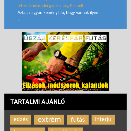
54-es kihívás idei győzelméig Kiemelt
Azta... nagyon kemény! Jó, hogy vannak ilyen
...
TARTALMI AJÁNLÓ
extrém
futás
edzés
interjú