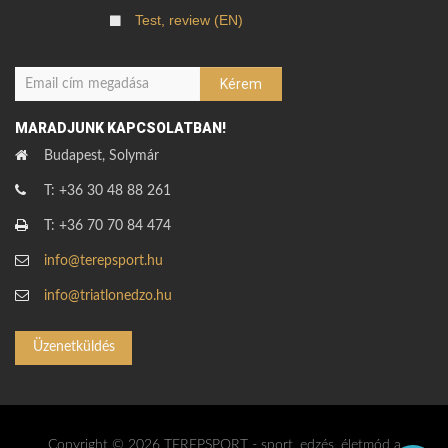
Test, review (EN)
MARADJUNK KAPCSOLATBAN!
Budapest, Solymár
T: +36 30 48 88 261
T: +36 70 70 84 474
info@terepsport.hu
info@triatlonedzo.hu
Üzenetküldés
Copyright © 2026 TEREPSPORT - sport, edzés, életmód a