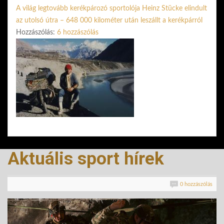
A világ legtovább kerékpározó sportolója Heinz Stücke elindult
az utolsó útra – 648 000 kilométer után leszállt a kerékpárról
Hozzászólás:
6 hozzászólás
Aktuális sport hírek
0 hozzászólás