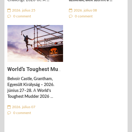
Challenge 2026-ot. A ...
azoknak, akik szerint a ...
2026. július 25
2026. július 08
0 comment
0 comment
World’s Toughest Mudder 2026: 24 óra, 650 induló, 35 fokos brit ...
Belvoir Castle, Grantham,
Egyesült Királyság – 2026.
június 27–28.
A
World’s
Toughest Mudder 2026
...
2026. július 07
0 comment