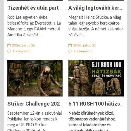
Tizenhét év után partot ért – Rob Lea befejezte a világ egyik ...
A világ legtovább kerékpározó sportolója Heinz Stücke elindult az ...
Rob Lea egyetlen évbe
Meghalt Heinz Stücke, a világ
belezsúfolta az Everestet, a La
talán legnagyobb kerékpáros
Manche-t, egy RAAM-méretű
világutazója. A német kalandor
Amerika-átszelést ...
51 évet ...
2026. július 26
2026. július 25
0 comment
0 comment
Striker Challenge 2026: tizenkilenc akadály, tizenöt kilométer - nem ...
5.11 RUSH 100 hátizsák - a taktikai málhásló avagy a túrázó svájci ...
Szeptember 12-én a szlovéniai
Nehéz körülmények közé,
Pokljuka-fennsíkon rendezik
többnapos vadonjáráshoz,
meg a UF PRO Striker
katonai feladatokhoz és