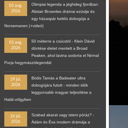
Olimpiai legenda a jéghideg fjordban:
03 aug.
2026
Alistair Brownlee drámai ezüstje és
egy házaspár kettős dobogója a
Norsemanen (+videó)
50 méterre a csúcstól - Klein Dávid
03 aug.
2026
döntése életet mentett a Broad
Peaken, ahol lavina sodorta el Nirmal
Purja hegymászólegendát
Bódis Tamás a Badwater ultra
29 júl.
2026
dobogójára futott - minden idők
leggyorsabb magyar teljesítése a
Halál-völgyben
Szabad akarat vagy isteni póráz? -
26 júl.
2026
Ádám és Éva modern drámája a