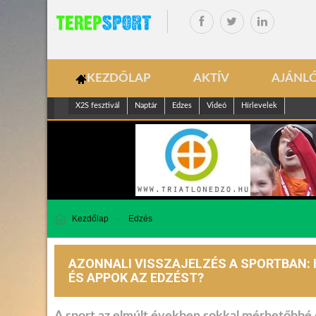
KEZDŐLAP
AKTÍV
AJÁNL
X2S fesztivál
Naptár
Edzes
Videó
Hírlevelek
Kezdőlap
Edzés
AZONNALI VISSZAJELZÉS A SPORTBAN:
ÉS APPOK AZ EDZÉST?