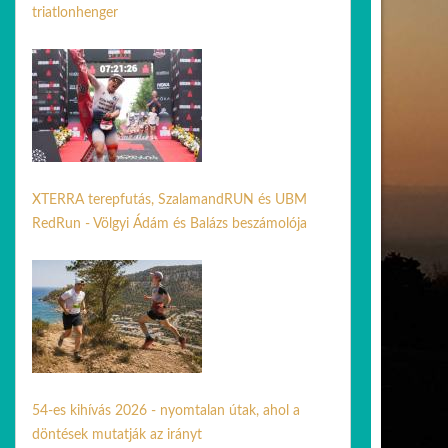
triatlonhenger
24 ápr. 2026
XTERRA terepfutás, SzalamandRUN és UBM
RedRun - Völgyi Ádám és Balázs beszámolója
14 jún. 2026
54-es kihívás 2026 - nyomtalan útak, ahol a
döntések mutatják az irányt