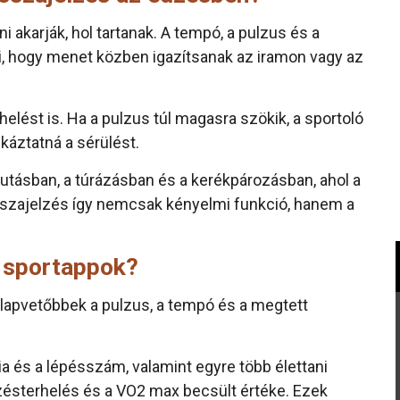
i akarják, hol tartanak. A tempó, a pulzus és a
i, hogy menet közben igazítsanak az iramon vagy az
rhelést is. Ha a pulzus túl magasra szökik, a sportoló
káztatná a sérülést.
futásban, a túrázásban és a kerékpározásban, ahol a
isszajelzés így nemcsak kényelmi funkció, hanem a
 sportappok?
galapvetőbbek a pulzus, a tempó és a megtett
ia és a lépésszám, valamint egyre több élettani
zésterhelés és a VO2 max becsült értéke. Ezek