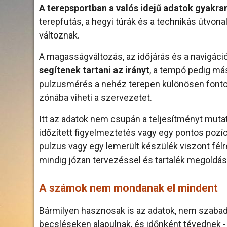
A terepsportban a valós idejű adatok gyakra
terepfutás, a hegyi túrák és a technikás útvonal
változnak.
A magasságváltozás, az időjárás és a navigáci
segítenek tartani az irányt
, a tempó pedig má
pulzusmérés a nehéz terepen különösen fonto
zónába viheti a szervezetet.
Itt az adatok nem csupán a teljesítményt mut
időzített figyelmeztetés vagy egy pontos pozí
pulzus vagy egy lemerült készülék viszont fél
mindig józan tervezéssel és tartalék megoldáss
A számok nem mondanak el mindent
Bármilyen hasznosak is az adatok, nem szabad
becsléseken alapulnak, és időnként tévednek 