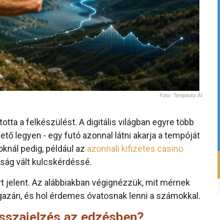
Foto: Terepeuta AI
otta a felkészülést. A digitális világban egyre több
ető legyen - egy futó azonnal látni akarja a tempóját
knál pedig, például az
azonnali kifizetes casino
óság vált kulcskérdéssé.
 jelent. Az alábbiakban végignézzük, mit mérnek
gazán, és hol érdemes óvatosnak lenni a számokkal.
visszajelzés az edzésben?