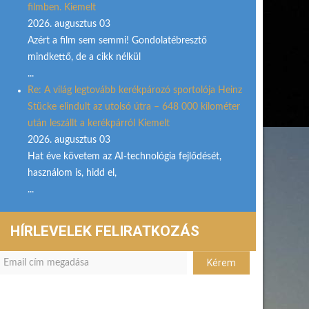
filmben. Kiemelt
2026. augusztus 03
Azért a film sem semmi! Gondolatébresztő
mindkettő, de a cikk nélkül
...
Re: A világ legtovább kerékpározó sportolója Heinz
Stücke elindult az utolsó útra – 648 000 kilométer
után leszállt a kerékpárról Kiemelt
2026. augusztus 03
Hat éve követem az AI-technológia fejlődését,
használom is, hidd el,
...
HÍRLEVELEK FELIRATKOZÁS