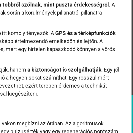
n többről szólnak, mint puszta érdekességről.
A
ak során a körülmények pillanatról pillanatra
ó itt komoly tényezők. A
GPS és a térképfunkciók
sképp értelmezendő emelkedőn és lejtőn. A
s, mert egy hirtelen kapaszkodó könnyen a vörös
atják, hanem
a biztonságot is szolgálhatják
. Egy jól
ció a hegyen sokat számíthat. Egy rosszul mért
revezethet, ezért terepen érdemes a technikát
al kiegészíteni.
 vakon megbízni az órában. Az algoritmusok
- egy pulzusérték vagy egy regenerációs pontszám