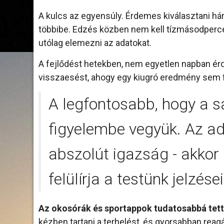
A kulcs az egyensúly. Érdemes kiválasztani há
többibe. Edzés közben nem kell tízmásodpercenk
utólag elemezni az adatokat.
A fejlődést hetekben, nem egyetlen napban é
visszaesést, ahogy egy kiugró eredmény sem fe
A legfontosabb, hogy a sa
figyelembe vegyük. Az a
abszolút igazság - akkor 
felülírja a testünk jelzései
Az okosórák és sportappok tudatosabbá tett
kézben tartani a terhelést, és gyorsabban reagá