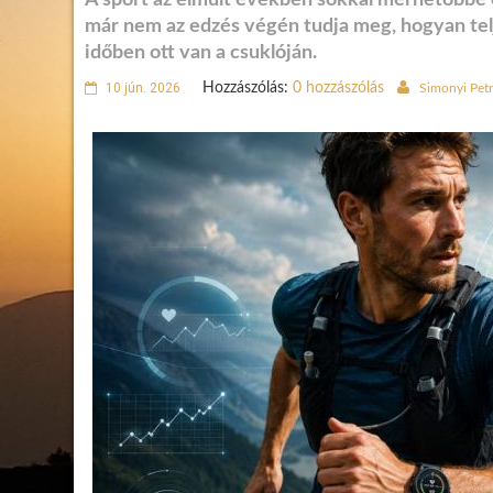
A sport az elmúlt években sokkal mérhetőbbé é
már nem az edzés végén tudja meg, hogyan telje
időben ott van a csuklóján.
10 jún. 2026
Hozzászólás:
0 hozzászólás
Simonyi Pet