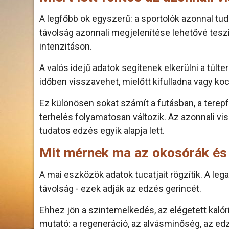
A legfőbb ok egyszerű: a sportolók azonnal tudn
távolság azonnali megjelenítése lehetővé tesz
intenzitáson.
A valós idejű adatok segítenek elkerülni a túlte
időben visszavehet, mielőtt kifulladna vagy koc
Ez különösen sokat számít a futásban, a terep
terhelés folyamatosan változik. Az azonnali v
tudatos edzés egyik alapja lett.
Mit mérnek ma az okosórák és
A mai eszközök adatok tucatjait rögzítik. A le
távolság - ezek adják az edzés gerincét.
Ehhez jön a szintemelkedés, az elégetett kalór
mutató: a regeneráció, az alvásminőség, az ed