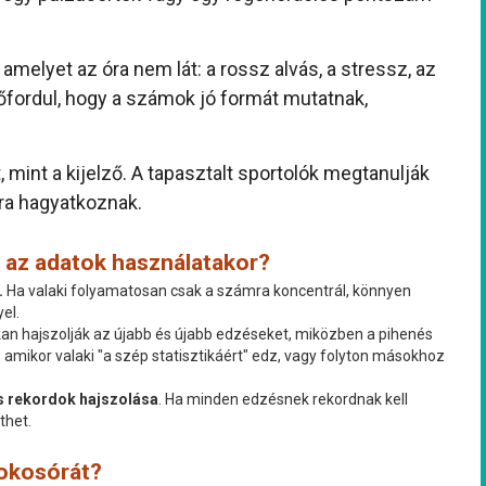
amelyet az óra nem lát: a rossz alvás, a stressz, az
lőfordul, hogy a számok jó formát mutatnak,
 mint a kijelző. A tapasztalt sportolók megtanulják
pra hagyatkoznak.
k az adatok használatakor?
.
Ha valaki folyamatosan csak a számra koncentrál, könnyen
el.
kan hajszolják az újabb és újabb edzéseket, miközben a pihenés
 amikor valaki "a szép statisztikáért" edz, vagy folyton másokhoz
s rekordok hajszolása
. Ha minden edzésnek rekordnak kell
thet.
okosórát?