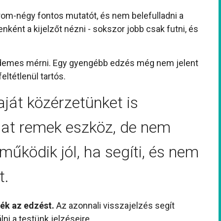
rom-négy fontos mutatót, és nem belefulladni a
ént a kijelzőt nézni - sokszor jobb csak futni, és
rdemes mérni. Egy gyengébb edzés még nem jelent
ltétlenül tartós.
ját közérzetünket is
dat remek eszköz, de nem
működik jól, ha segíti, és nem
t.
ék az edzést.
Az azonnali visszajelzés segít
lni a testünk jelzéseire.