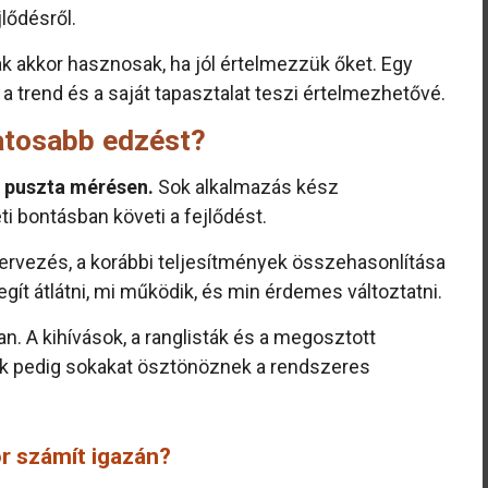
jlődésről.
k akkor hasznosak, ha jól értelmezzük őket. Egy
trend és a saját tapasztalat teszi értelmezhetővé.
atosabb edzést?
 puszta mérésen.
Sok alkalmazás kész
eti bontásban követi a fejlődést.
tervezés, a korábbi teljesítmények összehasonlítása
t átlátni, mi működik, és min érdemes változtatni.
n. A kihívások, a ranglisták és a megosztott
ok pedig sokakat ösztönöznek a rendszeres
or számít igazán?