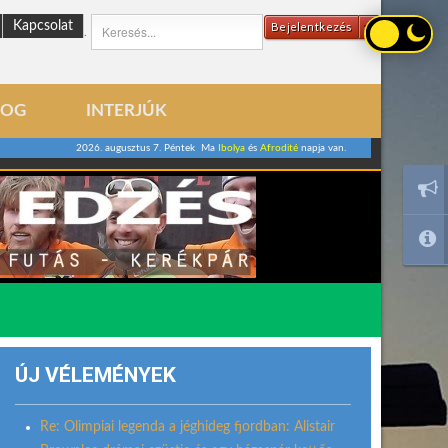
Kapcsolat
Bejelentkezés
.
LOG
INTERJÚK
2026. augusztus 7. Péntek Ma
Ibolya
és
Afrodité
napja van.
ÚJ VÉLEMÉNYEK
Re: Olimpiai legenda a jéghideg fjordban: Alistair