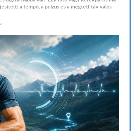
s digitálisabbá vált. Egy futó vagy kerékpáros ma
sített: a tempó, a pulzus és a megtett táv valós
ra