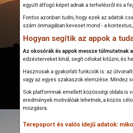
együtt átfogó képet adnak a terhelésről és a fe
Fontos azonban tudni, hogy ezek az adatok csa
szám önmagában keveset mond - a kontextus, a 
Hogyan segítik az appok a tud
Az okosórák és appok messze túlmutatnak a
edzésterveket kínál, segít célokat kitűzni, és h
Hasznosak a gyakorlati funkciók is: az útvonal
vagy az egyes szakaszok elemzése. Mindez segí
Sok platformnak emellett közösségi oldala is va
eredmények motiválóak lehetnek, a közös cél
mozgásra.
Terepsport és valós idejű adatok: mik