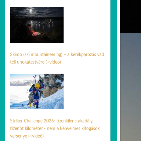
31 máj. 2026
Skimo (ski mountaineering) – a kerékpározás vad
téli unokatestvére (+video)
17 febr. 2026
Striker Challenge 2026: tizenkilenc akadály,
tizenöt kilométer - nem a kényelmes kifogások
versenye (+videó)