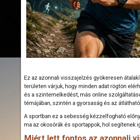
Ez az azonnali visszajelzés gyökeresen átalakít
területen várjuk, hogy minden adat rögtön elérh
és a szintemelkedést, más online szolgáltatáso
témájában, szintén a gyorsaság és az átláthat
A sportban ez a sebesség kézzelfogható előnyt
ma az okosórák és sportappok, hol segítenek i
Miért lett fontos az azonnali 