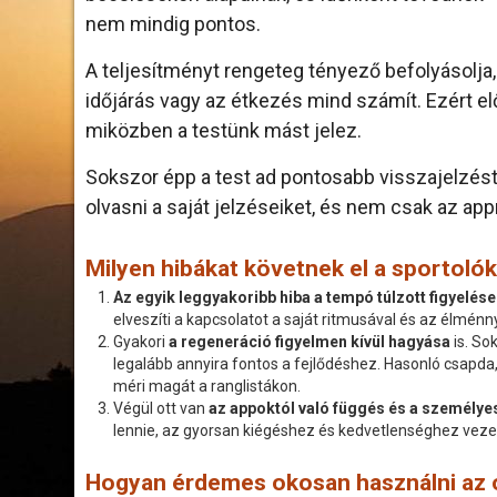
nem mindig pontos.
A teljesítményt rengeteg tényező befolyásolja, 
időjárás vagy az étkezés mind számít. Ezért e
miközben a testünk mást jelez.
Sokszor épp a test ad pontosabb visszajelzést,
olvasni a saját jelzéseiket, és nem csak az ap
Milyen hibákat követnek el a sportoló
Az egyik leggyakoribb hiba a tempó túlzott figyelése
elveszíti a kapcsolatot a saját ritmusával és az élménny
Gyakori
a regeneráció figyelmen kívül hagyása
is. So
legalább annyira fontos a fejlődéshez. Hasonló csapda,
méri magát a ranglistákon.
Végül ott van
az appoktól való függés és a személye
lennie, az gyorsan kiégéshez és kedvetlenséghez veze
Hogyan érdemes okosan használni az 