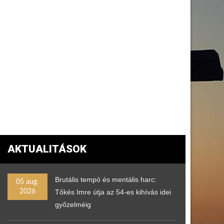
AKTUALITÁSOK
Brutális tempó és mentális harc:
05 aug.
2026
Tőkés Imre útja az 54-es kihívás idei
győzelméig