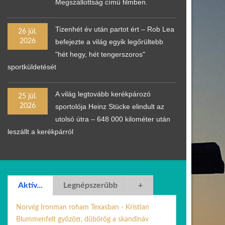
Megszállottság című filmben.
Tizenhét év után partot ért – Rob Lea
26 júl.
2026
befejezte a világ egyik legőrültebb
"hét hegy, hét tengerszoros"
sportküldetését
A világ legtovább kerékpározó
25 júl.
2026
sportolója Heinz Stücke elindult az
utolsó útra – 648 000 kilométer után
leszállt a kerékpárról
Aktív...
Legnépszerűbb
+
Norvég Ironman roham Texasban - Kristian
Blummenfelt győzött, dübörög a skandináv