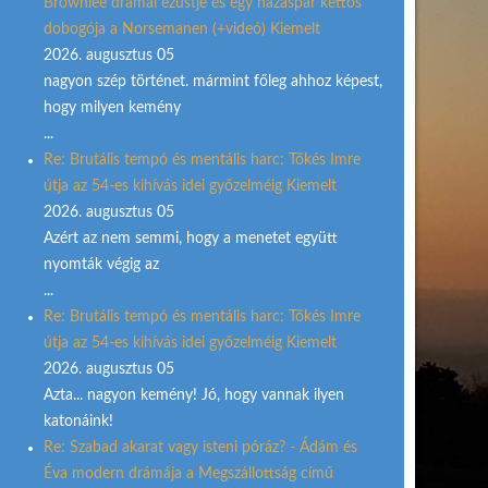
Brownlee drámai ezüstje és egy házaspár kettős
dobogója a Norsemanen (+videó) Kiemelt
2026. augusztus 05
nagyon szép történet. mármint főleg ahhoz képest,
hogy milyen kemény
...
Re: Brutális tempó és mentális harc: Tőkés Imre
útja az 54-es kihívás idei győzelméig Kiemelt
2026. augusztus 05
Azért az nem semmi, hogy a menetet együtt
nyomták végig az
...
Re: Brutális tempó és mentális harc: Tőkés Imre
útja az 54-es kihívás idei győzelméig Kiemelt
2026. augusztus 05
Azta... nagyon kemény! Jó, hogy vannak ilyen
katonáink!
Re: Szabad akarat vagy isteni póráz? - Ádám és
Éva modern drámája a Megszállottság című