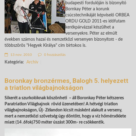
budapesti fordulóján is bizonyító
Bornkay Péter a korunk
csúcstechnikáját képviselő ORBEA
ORDU GOLD 2011-es időfutam
kerékpárvázzal készülhet a
versenyekre. Péter az elmúlt
években számos hazai és nemzetközi versenyen bizonyított - de
többszörös "Hegyek Királya" cím birtokos is.
13 nov. 2010
0 hozzászólás
Kategória:
Archív
Boronkay bronzérmes, Balogh 5. helyezett
a triatlon világbajnokságon
Sikerét a szurkolóknak köszönheti – áll Boronkay Péter kétszeres
Paratriatlon Világbajnok rövid üzenetében! A hétvégi triatlon
világbajnokságon, Új- Zélandon kicsit másként alakult a verseny,
mert a nemzetközi szövetség úgy döntött, hogy a víz hőmérséklete
miatt (14 .6fok)750 méter úszást 300m- re csökkentik.