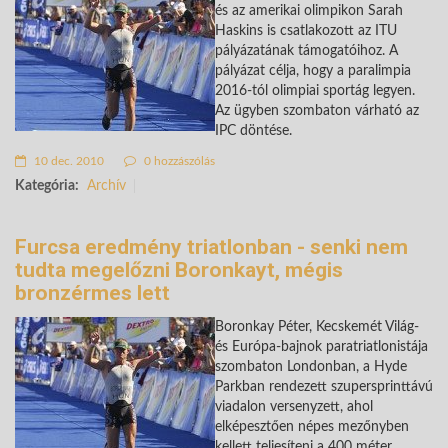
és az amerikai olimpikon Sarah
Haskins is csatlakozott az ITU
pályázatának támogatóihoz. A
pályázat célja, hogy a paralimpia
2016-tól olimpiai sportág legyen.
Az ügyben szombaton várható az
IPC döntése.
10 dec. 2010
0 hozzászólás
Kategória:
Archív
Furcsa eredmény triatlonban - senki nem
tudta megelőzni Boronkayt, mégis
bronzérmes lett
Boronkay Péter, Kecskemét Világ-
és Európa-bajnok paratriatlonistája
szombaton Londonban, a Hyde
Parkban rendezett szupersprinttávú
viadalon versenyzett, ahol
elképesztően népes mezőnyben
kellett teljesíteni a 400 méter