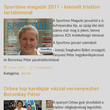
Sportime magazin 2011 - kiemelt triatlon
tartalommal
A Sportime Magazin januártól a 6.
évfolyamába lép, az újság idei első
száma már meg is jelent, benne
számos X2S érdekeltségű témával.
A Sportime januári számából:
- interjú Szeghalmi Bálint országúti,
Fenyvesi Péter hegyikerékpárossal
és Boronkay Péter paratriatlonistával
21 jan. 2011
0 hozzászólás
Kategória:
Archív
Orbea top kerékpár vázzal versenyezhet
Boronkay Péter
A spanyol Orbea gyár jóvoltából a
triatlon világbajnokság legutóbbi,