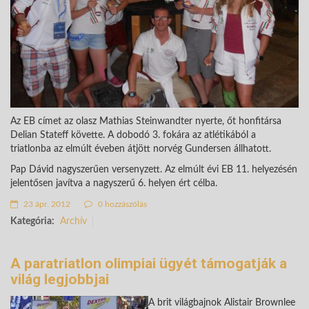
Az EB címet az olasz Mathias Steinwandter nyerte, őt honfitársa
Delian Stateff követte. A dobodó 3. fokára az atlétikából a
triatlonba az elmúlt éveben átjött norvég Gundersen állhatott.
Pap Dávid nagyszerűen versenyzett. Az elmúlt évi EB 11. helyezésén
jelentősen javítva a nagyszerű 6. helyen ért célba.
23 ápr. 2012
0 hozzászólás
Kategória:
Archív
A paratriatlon olimpiai ügyét támogatják a
világ legjobbjai
A brit világbajnok Alistair Brownlee