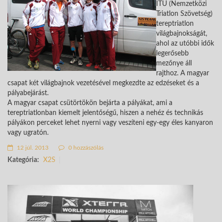
ITU (Nemzetközi
Triatlon Szövetség)
tereptriatlon
világbajnokságát,
ahol az utóbbi idők
legerősebb
mezőnye áll
rajthoz. A magyar
csapat két világbajnok vezetésével megkezdte az edzéseket és a
pályabejárást.
A magyar csapat csütörtökön bejárta a pályákat, ami a
tereptriatlonban kiemelt jelentőségű, hiszen a nehéz és technikás
pályákon perceket lehet nyerni vagy veszíteni egy-egy éles kanyaron
vagy ugratón.
12 júl. 2013
0 hozzászólás
Kategória:
X2S