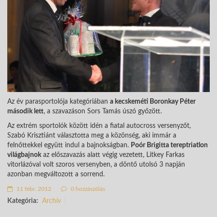
Az év parasportolója kategóriában
a kecskeméti Boronkay Péter
második lett
, a szavazáson Sors Tamás úszó győzött.
Az extrém sportolók között idén a fiatal autocross versenyzőt,
Szabó Krisztiánt választotta meg a közönség, aki immár a
felnőttekkel együtt indul a bajnokságban.
Poór Brigitta tereptriatlon
világbajnok
az előszavazás alatt végig vezetett, Litkey Farkas
vitorlázóval volt szoros versenyben, a döntő utolsó 3 napján
azonban megváltozott a sorrend.
11 febr. 2012
0 hozzászólás
Kategória:
Archív