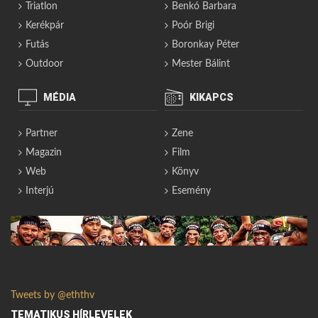
Triatlon
Benkó Barbara
Kerékpár
Poór Brigi
Futás
Boronkay Péter
Outdoor
Mester Bálint
MÉDIA
KIKAPCS
Partner
Zene
Magazin
Film
Web
Könyv
Interjú
Esemény
Tweets by @eththv
TEMATIKUS HÍRLEVELEK