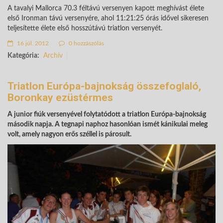
A tavalyi Mallorca 70.3 féltávú versenyen kapott meghívást élete
első Ironman távú versenyére, ahol 11:21:25 órás idővel sikeresen
teljesítette élete első hosszútávú triatlon versenyét.
16 júl. 2012
0 hozzászólás
Kategória:
Archív
Triatlon Európa-bajnokság összefoglaló,
Boronkay ezüstérmes
A junior fiúk versenyével folytatódott a triatlon Európa-bajnokság
második napja. A tegnapi naphoz hasonlóan ismét kánikulai meleg
volt, amely nagyon erős széllel is párosult.