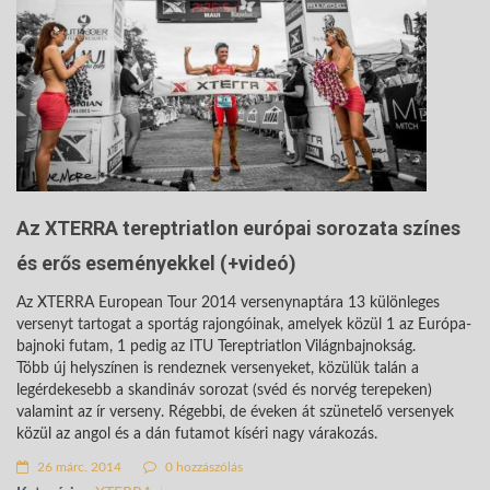
Az XTERRA tereptriatlon európai sorozata színes
és erős eseményekkel (+videó)
Az XTERRA European Tour 2014 versenynaptára 13 különleges
versenyt tartogat a sportág rajongóinak, amelyek közül 1 az Európa-
bajnoki futam, 1 pedig az ITU Tereptriatlon Világnbajnokság.
Több új helyszínen is rendeznek versenyeket, közülük talán a
legérdekesebb a skandináv sorozat (svéd és norvég terepeken)
valamint az ír verseny. Régebbi, de éveken át szünetelő versenyek
közül az angol és a dán futamot kíséri nagy várakozás.
26 márc. 2014
0 hozzászólás