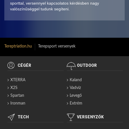
sporttal, versennyel kapcsolatos kérdésben nagy
valószínűséggel tudunk segíteni.
Tereptriatlon.hu
Terepsport versenyek
CÉGÉR
OUTDOOR
XTERRA
Kaland
X2S
Vadvíz
Spartan
Levegő
Ironman
Extrém
TECH
VERSENYZŐK