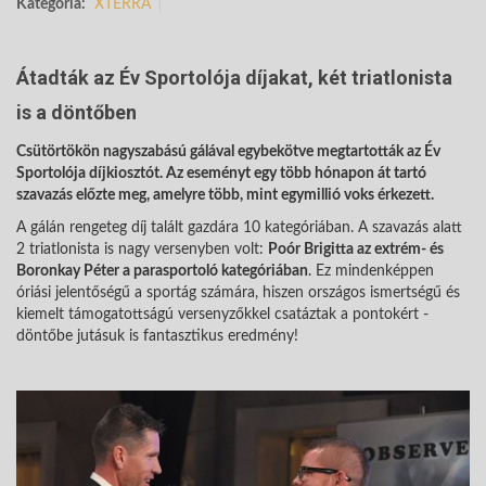
Kategória:
XTERRA
Átadták az Év Sportolója díjakat, két triatlonista
is a döntőben
Csütörtökön nagyszabású gálával egybekötve megtartották az Év
Sportolója díjkiosztót. Az eseményt egy több hónapon át tartó
szavazás előzte meg, amelyre több, mint egymillió voks érkezett.
A gálán rengeteg díj talált gazdára 10 kategóriában. A szavazás alatt
2 triatlonista is nagy versenyben volt:
Poór Brigitta az extrém- és
Boronkay Péter a parasportoló kategóriában
. Ez mindenképpen
óriási jelentőségű a sportág számára, hiszen országos ismertségű és
kiemelt támogatottságú versenyzőkkel csatáztak a pontokért -
döntőbe jutásuk is fantasztikus eredmény!