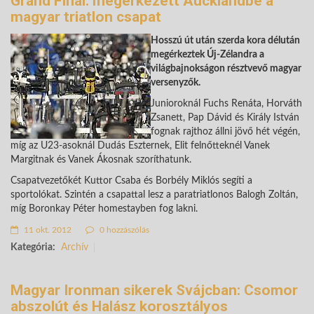
Grand Final: megérkezett Aucklandbe a
magyar triatlon csapat
Hosszú út után szerda kora délután
megérkeztek Új-Zélandra a
világbajnokságon résztvevő magyar
versenyzők.
Junioroknál Fuchs Renáta, Horváth
Zsanett, Pap Dávid és Király István
fognak rajthoz állni jövő hét végén,
míg az U23-asoknál Dudás Eszternek, Elit felnőtteknél Vanek
Margitnak és Vanek Ákosnak szoríthatunk.
Csapatvezetőkét Kuttor Csaba és Borbély Miklós segíti a
sportolókat. Szintén a csapattal lesz a paratriatlonos Balogh Zoltán,
míg Boronkay Péter homestayben fog lakni.
11 okt. 2012
0 hozzászólás
Kategória:
Archív
Magyar Ironman sikerek Svájcban: Csomor
abszolút és Halász korosztályos