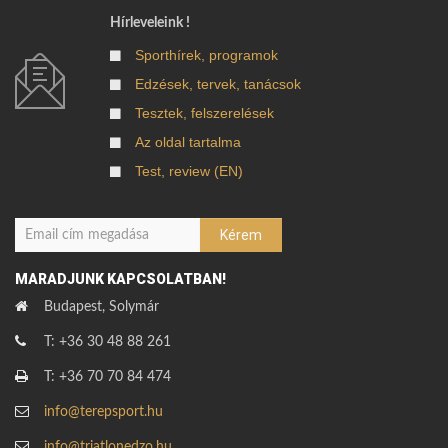
Hírleveleink !
Sporthírek, programok
Edzések, tervek, tanácsok
Tesztek, felszerelések
Az oldal tartalma
Test, review (EN)
MARADJUNK KAPCSOLATBAN!
Budapest, Solymár
T: +36 30 48 88 261
T: +36 70 70 84 474
info@terepsport.hu
info@triatlonedzo.hu