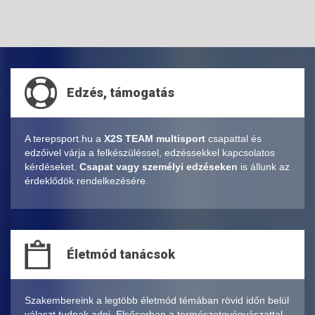
Edzés, támogatás
A terepsport.hu a
X2S TEAM multisport
csapattal és
edzőivel várja a felkészüléssel, edzéssekkel kapcsolatos
kérdéseket.
Csapat vagy személyi edzéseken
is állunk az
érdeklődök rendelkezésére.
Életmód tanácsok
Szakembereink a legtöbb életmód témában rövid időn belül
választ tudnak adni. Elsősorban a természetgyógyászattal