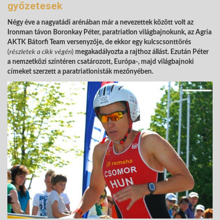
győzetesek
Négy éve a nagyatádi arénában már a nevezettek között volt az
Ironman távon Boronkay Péter, paratriatlon világbajnokunk, az Agria
AKTK Bátorfi Team versenyzője, de ekkor egy kulcscsonttörés
(
részletek a cikk végén
)
megakadályozta a rajthoz állást. Ezután Péter
a nemzetközi színtéren csatározott, Európa-, majd világbajnoki
címeket szerzett a paratriatlonisták mezőnyében.