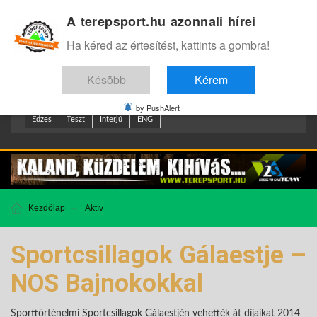
A terepsport.hu azonnali hírei
Bejelentkezés
.
Ha kéred az értesítést, kattints a gombra!
Késöbb
Kérem
by PushAlert
Edzes
Teszt
Interjú
ENG
Kezdőlap
Aktív
Sportcsillagok Gálaestje –
NOS Bajnokokkal
Sporttörténelmi Sportcsillagok Gálaestjén vehették át díjaikat 2014