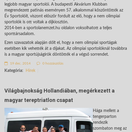
legjobb magyar sportolói. A budapesti Akvárium Klubban
megrendezett patinás eseményen 57. alkalommal köszöntötték az
Év Sportolóit, viszont először fordult az elő, hogy a nem olimpiai
sportolók is ott voltak a díjkiosztón.
2014-ben a sportolanemzet.hu oldalon voksolhatott a teljes
sporttársadalom.
Ezen szavazatok alapján dőlt el, hogy a nem olimpiai sportágak
esetében kik vehették át a díjakat. Az olimpiai sportolóknál továbbra
is a magyar sportújságírók döntötték el a végső sorrendet.
19 dec. 2014
0 hozzászólás
Kategória:
Hírek
Világbajnokság Hollandiában, megérkezett a
magyar tereptriatlon csapat
Hága mellett a
tengerparton
rendezik
szombaton meg az