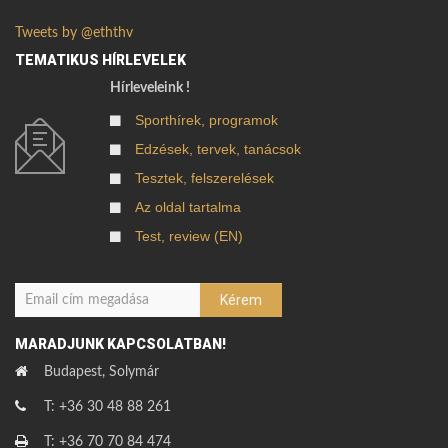
Tweets by @eththv
TEMATIKUS HÍRLEVELEK
Hírleveleink !
Sporthírek, programok
Edzések, tervek, tanácsok
Tesztek, felszerelések
Az oldal tartalma
Test, review (EN)
MARADJUNK KAPCSOLATBAN!
Budapest, Solymár
T: +36 30 48 88 261
T: +36 70 70 84 474