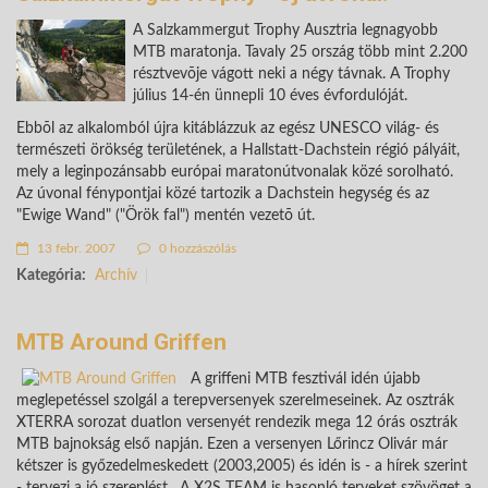
A Salzkammergut Trophy Ausztria legnagyobb
MTB maratonja. Tavaly 25 ország több mint 2.200
résztvevõje vágott neki a négy távnak. A Trophy
július 14-én ünnepli 10 éves évfordulóját.
Ebbõl az alkalomból újra kitáblázzuk az egész UNESCO világ- és
természeti örökség területének, a Hallstatt-Dachstein régió pályáit,
mely a leginpozánsabb európai maratonútvonalak közé sorolható.
Az úvonal fénypontjai közé tartozik a Dachstein hegység és az
"Ewige Wand" ("Örök fal") mentén vezetõ út.
13 febr. 2007
0 hozzászólás
Kategória:
Archív
MTB Around Griffen
A griffeni MTB fesztivál idén újabb
meglepetéssel szolgál a terepversenyek szerelmeseinek. Az osztrák
XTERRA sorozat duatlon versenyét rendezik mega 12 órás osztrák
MTB bajnokság első napján. Ezen a versenyen Lőrincz Olivár már
kétszer is győzedelmeskedett (2003,2005) és idén is - a hírek szerint