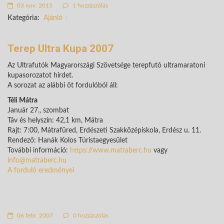
03 nov. 2015
1 hozzászólás
Kategória:
Ajánló
Terep Ultra Kupa 2007
Az Ultrafutók Magyarországi Szövetsége terepfutó ultramaratoni
kupasorozatot hirdet.
A sorozat az alábbi öt fordulóból áll:
Téli Mátra
Január 27., szombat
Táv és helyszín: 42,1 km, Mátra
Rajt: 7:00, Mátrafüred, Erdészeti Szakközépiskola, Erdész u. 11.
Rendező: Hanák Kolos Túristaegyesület
További információ:
https://www.matraberc.hu
vagy
info@matraberc.hu
A forduló eredményei
06 febr. 2007
0 hozzászólás