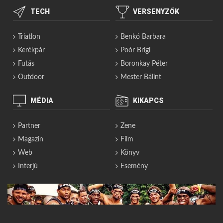
TECH
VERSENYZŐK
Triatlon
Benkó Barbara
Kerékpár
Poór Brigi
Futás
Boronkay Péter
Outdoor
Mester Bálint
MÉDIA
KIKAPCS
Partner
Zene
Magazin
Film
Web
Könyv
Interjú
Esemény