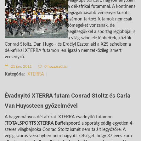
világkupa sorozat, hagyományosan
a dél-afrikai futammal. A kontinens
legizgalmasabb versenyei között
számon tartott futamok nemcsak
tömegeket vonzanak, de
segítségükkel a sportág legjobbjai is
a világ színe elé léphettek, köztük
Conrad Stoltz, Dan Hugo - és Erdélyi Eszter, aki a X2S színeiben a
dél-afrikai XTERRA futamon lett igazán nemzetközileg ismert
versenyző.
21 jan. 2011
0 hozzászólás
Kategória:
XTERRA
Évadnyitó XTERRA futam Conrad Stoltz és Carla
Van Huyssteen győzelmével
A hagyományos dél-afrikai XTERRA évadnyitó futamon
(
TOTALSPORTS XTERRA Buffelspoort
) a sportág eddig egyetlen 4-
szeres világbajnoka Conrad Stoltz ismét nem talált legyőzőre. A
végig szoros versenyben nem hagyott kétséget, hogy 37 éves kora