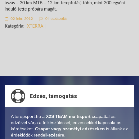
úszás – 30 km MTB – 12 km terepfutás) több, mint 300 egyéni
induló tette próbára magát.
02 febr. 2012
0 hozzászólás
Kategória:
XTERRA
Edzés, támogatás
A terepsport.hu a
X2S TEAM multisport
csapattal és
edzőivel várja a felkészüléssel, edzéssekkel kapcsolatos
kérdéseket.
Csapat vagy személyi edzéseken
is állunk az
érdeklődök rendelkezésére.