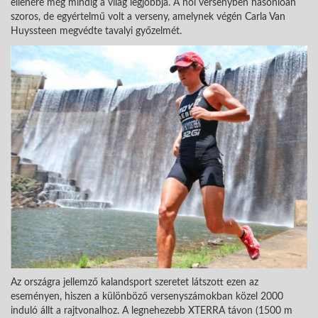
ellenére még mindig a világ legjobbja. A női versenyben hasonlóan
szoros, de egyértelmű volt a verseny, amelynek végén Carla Van
Huyssteen megvédte tavalyi győzelmét.
Az országra jellemző kalandsport szeretet látszott ezen az
eseményen, hiszen a különböző versenyszámokban közel 2000
induló állt a rajtvonalhoz. A legnehezebb XTERRA távon (1500 m