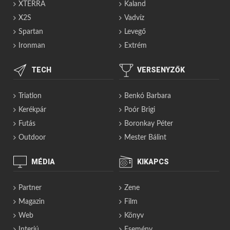
XTERRA
Kaland
X2S
Vadvíz
Spartan
Levegő
Ironman
Extrém
TECH
VERSENYZŐK
Triatlon
Benkó Barbara
Kerékpár
Poór Brigi
Futás
Boronkay Péter
Outdoor
Mester Bálint
MÉDIA
KIKAPCS
Partner
Zene
Magazin
Film
Web
Könyv
Interjú
Esemény