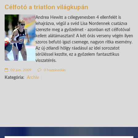
Célfotó a triatlon világkupán
Andrea Hewitt a célegyenesben 4 ellenfelét is
lehajrázva, végül a svéd Lisa Nordennek csatázva
szerezte meg a győzelmet - azonban ezt célfotóval
kellett alátámasztani! A két órás verseny végén ilyen
szoros befutó igazi csemege, nagyon ritka esemény.
Az új-zélandi hölgy ráadásul az idei sorozatot
sérüléssel kezdte, ez a győzelem fantasztikus
visszatérés.
02 jún. 2009
0 hozzászólás
Kategória:
Archív