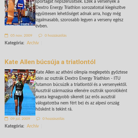
sportágat népszerűsítsék. Ezek a versenyek a
Dextro Energy Triathlon sorozatottal kiegészítve
együttesen lehetőséget adnak arra, hogy még
izgalmasabb, szorosabb legyen a verseny egész
évben.
05 nov. 2009
0 hozzászólás
Kategória:
Archív
Kate Allen búcsúja a triatlontól
Kate Allen az athéni olimpia meglepetés győztese
idén az osztrák Dextro Energy Triathlon - ITU
futamon búcsúzik a triatlontól és a versenyektől.
Ausztrál származása ellenére osztrák sporolóként
aratta legnagyobb sikereit (az erős ausztrál
válogatottba nem fért be) és az alpesi ország
hősként is tekint rá.
09 júl. 2009
0 hozzászólás
Kategória:
Archív