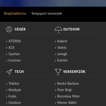
Tereptriatlon.hu
Terepsport versenyek
CÉGÉR
OUTDOOR
XTERRA
Kaland
X2S
Vadvíz
Spartan
Levegő
Ironman
Extrém
TECH
VERSENYZŐK
Triatlon
Benkó Barbara
Kerékpár
Poór Brigi
Futás
Boronkay Péter
Outdoor
Mester Bálint