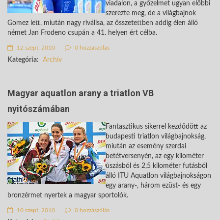
viadalon, a győzelmet ugyan előbbi
szerezte meg, de a világbajnok
Gomez lett, miután nagy riválisa, az összetettben addig élen álló
német Jan Frodeno csupán a 41. helyen ért célba.
12 szept. 2010
0 hozzászólás
Kategória:
Archív
Magyar aquatlon arany a triatlon VB
nyitószámában
Fantasztikus sikerrel kezdődött az
budapesti triatlon világbajnokság,
miután az esemény szerdai
betétversenyén, az egy kilométer
úszásból és 2,5 kilométer futásból
álló ITU Aquatlon világbajnokságon
egy arany-, három ezüst- és egy
bronzérmet nyertek a magyar sportolók.
10 szept. 2010
0 hozzászólás