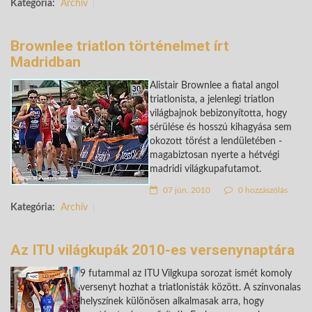
Kategória:
Archív
Brownlee triatlon történelmet írt
Madridban
Alistair Brownlee a fiatal angol
triatlonista, a jelenlegi triatlon
világbajnok bebizonyította, hogy
sérülése és hosszú kihagyása sem
okozott törést a lendületében -
magabiztosan nyerte a hétvégi
madridi világkupafutamot.
07 jún. 2010
0 hozzászólás
Kategória:
Archív
Az ITU világkupák 2010-es versenynaptára
9 futammal az ITU Vilgkupa sorozat ismét komoly
versenyt hozhat a triatlonisták között. A színvonalas
helyszínek különösen alkalmasak arra, hogy