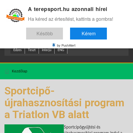
A terepsport.hu azonnali hírei
Bejelentkezés
.
Ha kéred az értesítést, kattints a gombra!
Késöbb
Kérem
by PushAlert
Edzes
Teszt
Interjú
ENG
Kezdőlap
Sportcipő-
újrahasznosítási program
a Triatlon VB alatt
Sportcipőgyűjtési és