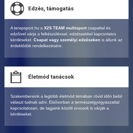
Edzés, támogatás
A terepsport.hu a
X2S TEAM multisport
csapattal és
edzőivel várja a felkészüléssel, edzéssekkel kapcsolatos
kérdéseket.
Csapat vagy személyi edzéseken
is állunk az
érdeklődök rendelkezésére.
Életmód tanácsok
Szakembereink a legtöbb életmód témában rövid időn belül
választ tudnak adni. Elsősorban a természetgyógyászattal
kapcsolatosan, de tagjaink között orvosok is várják a
kérdéseket.