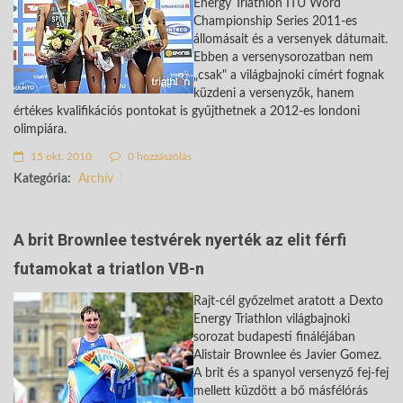
Energy Triathlon ITU Word
Championship Series 2011-es
állomásait és a versenyek dátumait.
Ebben a versenysorozatban nem
„csak" a világbajnoki címért fognak
küzdeni a versenyzők, hanem
értékes kvalifikációs pontokat is gyűjthetnek a 2012-es londoni
olimpiára.
15 okt. 2010
0 hozzászólás
Kategória:
Archív
A brit Brownlee testvérek nyerték az elit férfi
futamokat a triatlon VB-n
Rajt-cél győzelmet aratott a Dexto
Energy Triathlon világbajnoki
sorozat budapesti fináléjában
Alistair Brownlee és Javier Gomez.
A brit és a spanyol versenyző fej-fej
mellett küzdött a bő másfélórás