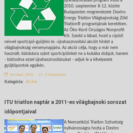
újrahasznosítási program indul a
2010. szeptember 8-12. között
Budapesten megrendezett Dextro
Energy Triatlon Világbajnokság Zöld
Triatlon® programjának keretében.
Az Öko-Kord Országos Nonprofit
Kft. Szedd a lábad, hozd a cipőd!
névvel sportcipő-gyűjtési és -újrahasznosítási akciót hirdet a
világbajnokság versenynapjaira. Az akció célja, hogy a már nem
használt, kidobásra szánt sportcipőinket ne a kukába dobjuk, hanem
- biztosítva ezzel újrahasznosításukat - adjuk le a kihelyezett
gyűjtőpontok egyikén.
06 szept. 2010
0 hozzászólás
Kategória:
Archív
ITU triatlon naptár a 2011-es világbajnoki sorozat
időpontjaival
A Nemzetközi Triatlon Szövetség
nyilvánosságra hozta a Dextro