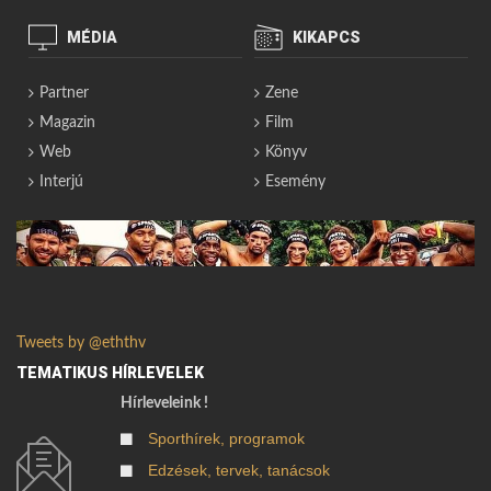
MÉDIA
KIKAPCS
Partner
Zene
Magazin
Film
Web
Könyv
Interjú
Esemény
Tweets by @eththv
TEMATIKUS HÍRLEVELEK
Hírleveleink !
Sporthírek, programok
Edzések, tervek, tanácsok