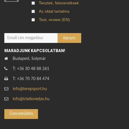
Tesztek, felszerelések
Az oldal tartalma
Test, review (EN)
MARADJUNK KAPCSOLATBAN!
Budapest, Solymár
T: +36 30 48 88 261
T: +36 70 70 84 474
info@terepsport.hu
info@triatlonedzo.hu
Üzenetküldés