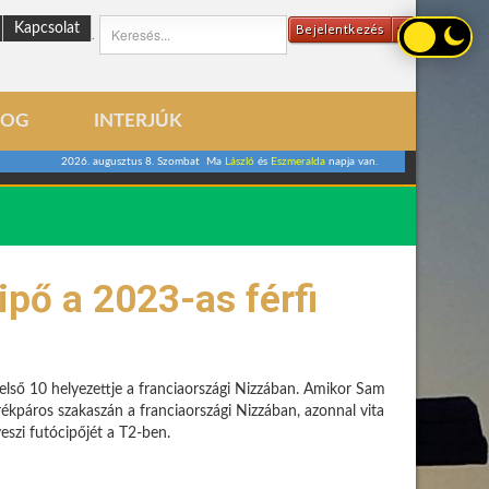
Kapcsolat
Bejelentkezés
.
LOG
INTERJÚK
2026. augusztus 8. Szombat Ma
László
és
Eszmeralda
napja van.
pő a 2023-as férfi
első 10 helyezettje a franciaországi Nizzában. Amikor Sam
rékpáros szakaszán a franciaországi Nizzában, azonnal vita
veszi futócipőjét a T2-ben.