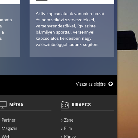
Aktív kapcsolataink vannak a hazai
sapata
és nemzetközi szervezetekkel,
a
versenyrendezőkkel, így szinte
s a
bármilyen sporttal, versennyel
s
kapcsolatos kérdésben nagy
valószínűséggel tudunk segíteni.
Vissza az elejére
MÉDIA
KIKAPCS
Partner
Zene
Magazin
Film
Web
Könyv