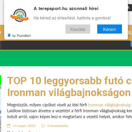
A terepsport.hu azonnali hírei
ENG
Reviews
Archívum
Rólunk
Ha kéred az értesítést, kattints a gombra!
Késöbb
Kérem
Ó
EDZÉS
ÉLETMÓD
VILÁG
B
by PushAlert
TOP 10 leggyorsabb futó ci
Ironman világbajnokságon
Megnézzük, milyen cipőket viselt az idei férfi
Ironman világbajnokság
Laidlow biztosan átvette a vezetést a férfi Ironman világbajnokság ke
indult arról, vajon képes lesz-e megtartani a vezető helyet, amikor fel
14 szept. 2023
0 hozzászólás