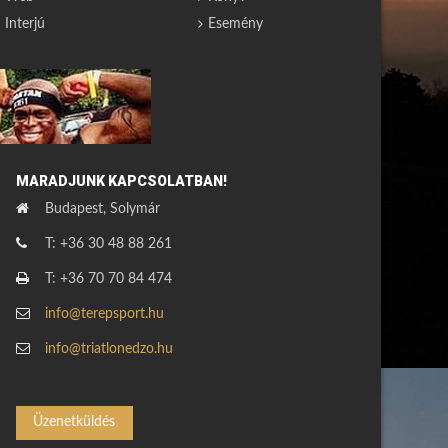
Interjú
Esemény
MARADJUNK KAPCSOLATBAN!
Budapest, Solymár
T: +36 30 48 88 261
T: +36 70 70 84 474
info@terepsport.hu
info@triatlonedzo.hu
Üzenetküldés