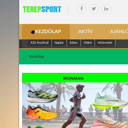
KEZDŐLAP
AKTÍV
AJÁNL
X2S fesztivál
Naptár
Edzes
Videó
Hírlevelek
Kezdőlap