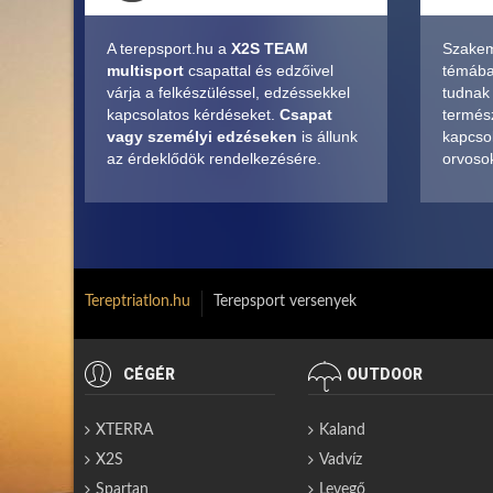
A terepsport.hu a
X2S TEAM
Szakem
multisport
csapattal és edzőivel
témában
várja a felkészüléssel, edzéssekkel
tudnak
kapcsolatos kérdéseket.
Csapat
termés
vagy személyi edzéseken
is állunk
kapcsol
az érdeklődök rendelkezésére.
orvosok
Tereptriatlon.hu
Terepsport versenyek
CÉGÉR
OUTDOOR
XTERRA
Kaland
X2S
Vadvíz
Spartan
Levegő