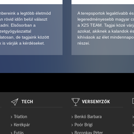
bereink a legtöbb életmód
A terepsportok legaktívabb és
 rövid időn belül választ
legeredményesebb magyar c
 adni. Elsősorban a
a X2S TEAM. Tagjai közé várj
zetgyógyászattal
azokat, akiknek a kalandok é
atosan, de tagjaink között
kihívások az élet mindennapo
 is várják a kérdéseket.
részei.
TECH
VERSENYZŐK
Triatlon
Benkó Barbara
Kerékpár
Poór Brigi
Futás
Boronkay Péter