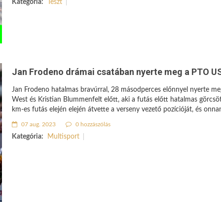
Kategória:
Teszt
Jan Frodeno drámai csatában nyerte meg a PTO US 
Jan Frodeno hatalmas bravúrral, 28 másodperces előnnyel nyerte m
West és Kristian Blummenfelt előtt, aki a futás előtt hatalmas görcsöt
km-es futás elején elején átvette a verseny vezető pozícióját, és on
07 aug. 2023
0 hozzászólás
Kategória:
Multisport