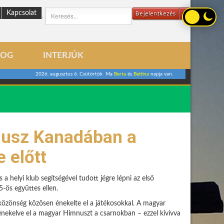
Kapcsolat
Bejelentkezés
.
LOG
INTERJÚK
2026. augusztus 6. Csütörtök Ma
Berta
és
Bettina
napja van.
nusz Kanadában a
 előtt
 helyi klub segítségével tudott jégre lépni az első
-ös együttes ellen.
a közönség közösen énekelte el a játékosokkal. A magyar
énekelve el a magyar Himnuszt a csarnokban – ezzel kivívva