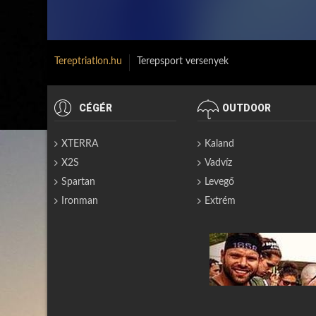
Tereptriatlon.hu
Terepsport versenyek
CÉGÉR
OUTDOOR
XTERRA
Kaland
X2S
Vadvíz
Spartan
Levegő
Ironman
Extrém