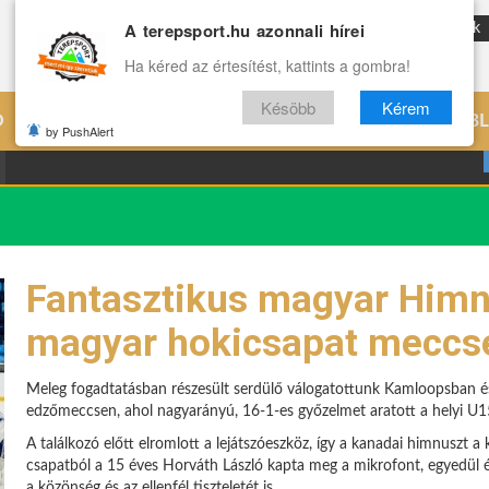
A terepsport.hu azonnali hírei
ENG
Reviews
Archívum
Rólunk
Ha kéred az értesítést, kattints a gombra!
Késöbb
Kérem
Ó
EDZÉS
ÉLETMÓD
VILÁG
B
by PushAlert
Fantasztikus magyar Him
magyar hokicsapat meccse
Meleg fogadtatásban részesült serdülő válogatottunk Kamloopsban és a
edzőmeccsen, ahol nagyarányú, 16-1-es győzelmet aratott a helyi U15
A találkozó előtt elromlott a lejátszóeszköz, így a kanadai himnuszt 
csapatból a 15 éves Horváth László kapta meg a mikrofont, egyedül 
a közönség és az ellenfél tiszteletét is.