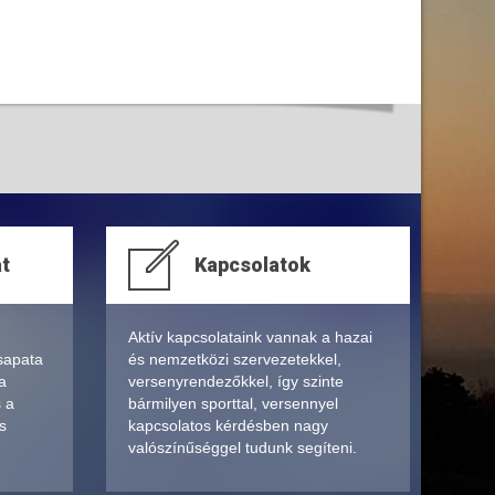
at
Kapcsolatok
Aktív kapcsolataink vannak a hazai
sapata
és nemzetközi szervezetekkel,
a
versenyrendezőkkel, így szinte
s a
bármilyen sporttal, versennyel
s
kapcsolatos kérdésben nagy
valószínűséggel tudunk segíteni.