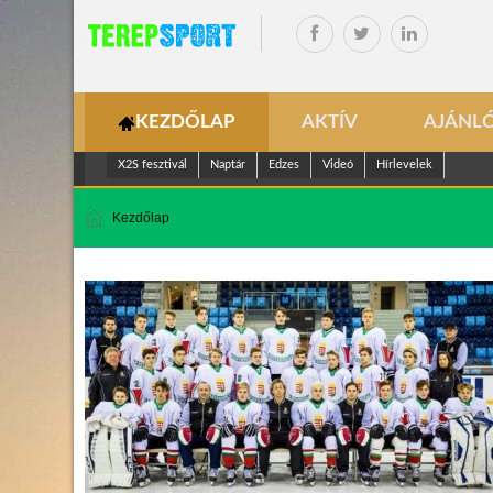
KEZDŐLAP
AKTÍV
AJÁNL
X2S fesztivál
Naptár
Edzes
Videó
Hírlevelek
Kezdőlap