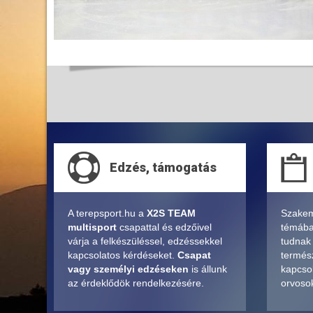
Edzés, támogatás
A terepsport.hu a
X2S TEAM
Szakem
multisport
csapattal és edzőivel
témában
várja a felkészüléssel, edzéssekkel
tudnak
kapcsolatos kérdéseket.
Csapat
termés
vagy személyi edzéseken
is állunk
kapcsol
az érdeklődök rendelkezésére.
orvosok