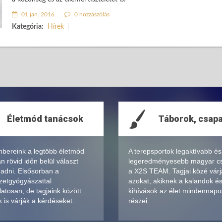
01 jan. 2016
0 hozzászólás
Kategória:
Hírek
Életmód tanácsok
Táborok, csap
bereink a legtöbb életmód
A terepsportok legaktívabb és
 rövid időn belül választ
legeredményesebb magyar c
 adni. Elsősorban a
a X2S TEAM. Tagjai közé várj
zetgyógyászattal
azokat, akiknek a kalandok é
atosan, de tagjaink között
kihívások az élet mindennapo
 is várják a kérdéseket.
részei.