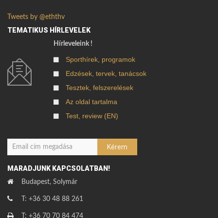
Tweets by @eththv
TEMATIKUS HÍRLEVELEK
Hírleveleink !
Sporthírek, programok
Edzések, tervek, tanácsok
Tesztek, felszerelések
Az oldal tartalma
Test, review (EN)
MARADJUNK KAPCSOLATBAN!
Budapest, Solymár
T: +36 30 48 88 261
T: +36 70 70 84 474