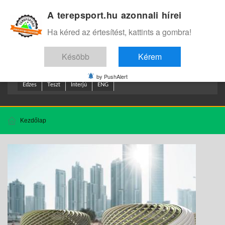
A terepsport.hu azonnali hírei
Bejelentkezés
.
Ha kéred az értesítést, kattints a gombra!
Késöbb
Kérem
by PushAlert
Edzes
Teszt
Interjú
ENG
Kezdőlap