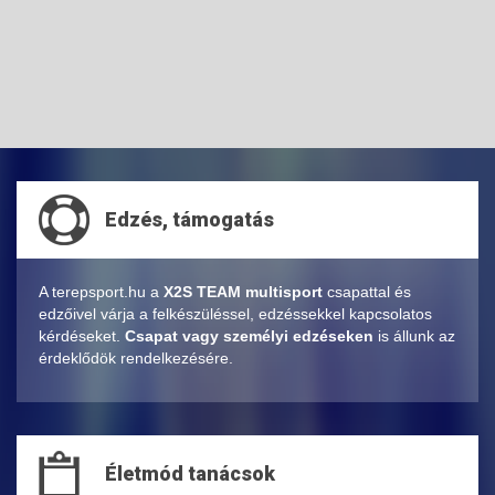
Edzés, támogatás
A terepsport.hu a
X2S TEAM multisport
csapattal és
edzőivel várja a felkészüléssel, edzéssekkel kapcsolatos
kérdéseket.
Csapat vagy személyi edzéseken
is állunk az
érdeklődök rendelkezésére.
Életmód tanácsok