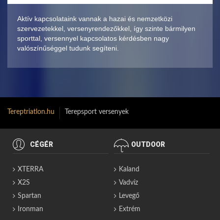
Aktív kapcsolataink vannak a hazai és nemzetközi
szervezetekkel, versenyrendezőkkel, így szinte bármilyen
sporttal, versennyel kapcsolatos kérdésben nagy
valószínűséggel tudunk segíteni.
Tereptriatlon.hu
Terepsport versenyek
CÉGÉR
OUTDOOR
XTERRA
Kaland
X2S
Vadvíz
Spartan
Levegő
Ironman
Extrém