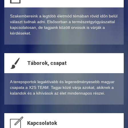
Szakembereink a legtöbb életmód témában rövid időn belül
választ tudnak adni. Elsősorban a természetgyógyászattal
kapcsolatosan, de tagjaink között orvosok is várják a
kérdéseket.
Táborok, csapat
A terepsportok legaktívabb és legeredményesebb magyar
csapata a X2S TEAM. Tagjai közé várja azokat, akiknek a
kalandok és a kihívások az élet mindennapos részei.
Kapcsolatok