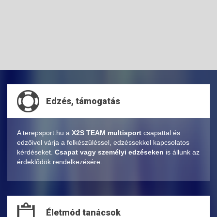
Edzés, támogatás
A terepsport.hu a
X2S TEAM multisport
csapattal és
edzőivel várja a felkészüléssel, edzéssekkel kapcsolatos
kérdéseket.
Csapat vagy személyi edzéseken
is állunk az
érdeklődök rendelkezésére.
Életmód tanácsok