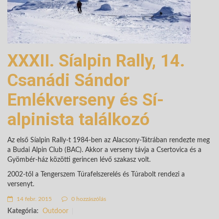
XXXII. Síalpin Rally, 14.
Csanádi Sándor
Emlékverseny és Sí-
alpinista találkozó
Az első Síalpin Rally-t 1984-ben az Alacsony-Tátrában rendezte meg
a Budai Alpin Club (BAC). Akkor a verseny távja a Csertovica és a
Gyömbér-ház közötti gerincen lévő szakasz volt.
2002-től a Tengerszem Túrafelszerelés és Túrabolt rendezi a
versenyt.
14 febr. 2015
0 hozzászólás
Kategória:
Outdoor