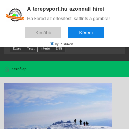
A terepsport.hu azonnali hírei
Bejelentkezés
.
Ha kéred az értesítést, kattints a gombra!
Késöbb
Kérem
by PushAlert
Edzes
Teszt
Interjú
ENG
Kezdőlap