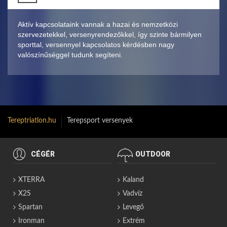
Aktív kapcsolataink vannak a hazai és nemzetközi
szervezetekkel, versenyrendezőkkel, így szinte bármilyen
sporttal, versennyel kapcsolatos kérdésben nagy
valószínűséggel tudunk segíteni.
Tereptriatlon.hu
Terepsport versenyek
CÉGÉR
OUTDOOR
XTERRA
Kaland
X2S
Vadvíz
Spartan
Levegő
Ironman
Extrém