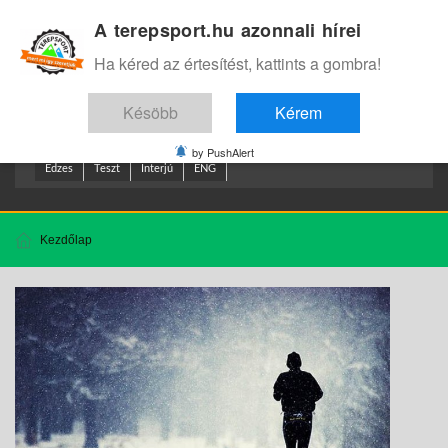
A terepsport.hu azonnali hírei
Bejelentkezés
.
Ha kéred az értesítést, kattints a gombra!
Késöbb
Kérem
by PushAlert
Edzes
Teszt
Interjú
ENG
Kezdőlap