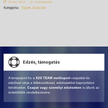
15 nov. 2013
0 hozzászólás
Kategória:
Tippek, tanácsok
Edzés, támogatás
A terepsport.hu a
X2S TEAM multisport
csapattal és
edzőivel várja a felkészüléssel, edzéssekkel kapcsolatos
kérdéseket.
Csapat vagy személyi edzéseken
is állunk az
érdeklődök rendelkezésére.