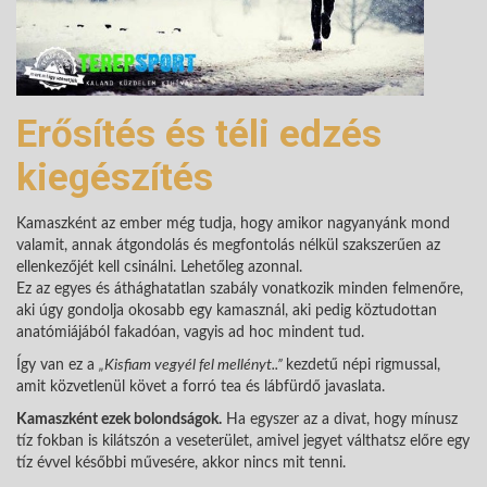
Erősítés és téli edzés
kiegészítés
Kamaszként az ember még tudja, hogy amikor nagyanyánk mond
valamit, annak átgondolás és megfontolás nélkül szakszerűen az
ellenkezőjét kell csinálni. Lehetőleg azonnal.
Ez az egyes és áthághatatlan szabály vonatkozik minden felmenőre,
aki úgy gondolja okosabb egy kamasznál, aki pedig köztudottan
anatómiájából fakadóan, vagyis ad hoc mindent tud.
Így van ez a
„Kisfiam vegyél fel mellényt..”
kezdetű népi rigmussal,
amit közvetlenül követ a forró tea és lábfürdő javaslata.
Kamaszként ezek bolondságok.
Ha egyszer az a divat, hogy mínusz
tíz fokban is kilátszón a veseterület, amivel jegyet válthatsz előre egy
tíz évvel későbbi művesére, akkor nincs mit tenni.