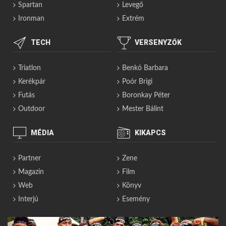
Spartan
Levegő
Ironman
Extrém
TECH
VERSENYZŐK
Triatlon
Benkó Barbara
Kerékpár
Poór Brigi
Futás
Boronkay Péter
Outdoor
Mester Bálint
MÉDIA
KIKAPCS
Partner
Zene
Magazin
Film
Web
Könyv
Interjú
Esemény