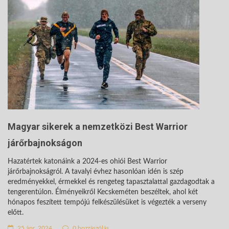
Magyar sikerek a nemzetközi Best Warrior
járőrbajnokságon
Hazatértek katonáink a 2024-es ohiói Best Warrior
járőrbajnokságról. A tavalyi évhez hasonlóan idén is szép
eredményekkel, érmekkel és rengeteg tapasztalattal gazdagodtak a
tengerentúlon. Élményeikről Kecskeméten beszéltek, ahol két
hónapos feszített tempójú felkészülésüket is végezték a verseny
előtt.
25 ápr. 2024
0 hozzászólás