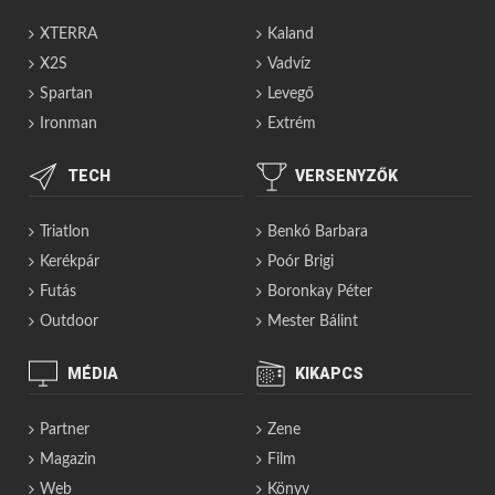
XTERRA
Kaland
X2S
Vadvíz
Spartan
Levegő
Ironman
Extrém
TECH
VERSENYZŐK
Triatlon
Benkó Barbara
Kerékpár
Poór Brigi
Futás
Boronkay Péter
Outdoor
Mester Bálint
MÉDIA
KIKAPCS
Partner
Zene
Magazin
Film
Web
Könyv