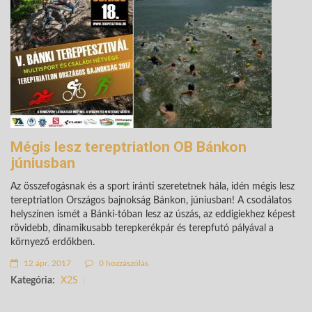
Mégis lesz tereptriatlon OB Bánkon
júniusban
Az összefogásnak és a sport iránti szeretetnek hála, idén mégis lesz
tereptriatlon Országos bajnokság Bánkon, júniusban! A csodálatos
helyszínen ismét a Bánki-tóban lesz az úszás, az eddigiekhez képest
rövidebb, dinamikusabb terepkerékpár és terepfutó pályával a
környező erdőkben.
12 ápr. 2017
0 hozzászólás
Kategória:
X2S