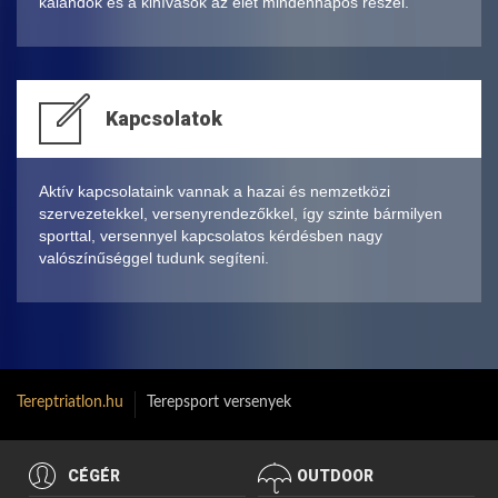
kalandok és a kihívások az élet mindennapos részei.
Kapcsolatok
Aktív kapcsolataink vannak a hazai és nemzetközi
szervezetekkel, versenyrendezőkkel, így szinte bármilyen
sporttal, versennyel kapcsolatos kérdésben nagy
valószínűséggel tudunk segíteni.
Tereptriatlon.hu
Terepsport versenyek
CÉGÉR
OUTDOOR