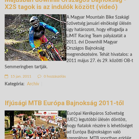
X2S tagok is az indulók között (videó)
A Magyar Mountain Bike Szakági
Szövetség januári elnökségi ülésén
úgy határozott, hogy elfogadja a
LiMiT Racing Team pályázatát a
2011. évi Downhill Magyar
Országos Bajnokság
megrendezésére. Tehát hivatalos: a
2011 május 27. és 29. közötti OB-t
Semmeringben tartják.
15 jan. 2011
0 hozzászólás
Kategória:
Archív
Ifjúsági MTB Európa Bajnokság 2011-től
Európai Kerékpáros Szövetség
(UEC) legutóbbi ülésén döntött,
hogy fiatalok részére is lehetőséget
ad Európa Bajnokságon való
szereplésre. MTB sportban ezidáig