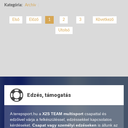
Kategória:
Archív
2
3
Következő
Első
Előző
1
Utolsó
Edzés, támogatás
A terepsport.hu a
X2S TEAM multisport
csapattal és
edzőivel várja a felkészüléssel, edzéssekkel kapcsolatos
kérdéseket.
Csapat vagy személyi edzéseken
is állunk az