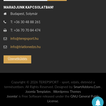
MARADJUNK KAPCSOLATBAN!
Budapest, Solymár
T: +36 30 48 88 261
T: +36 70 70 84 474
info@terepsport.hu
info@triatlonedzo.hu
Üzenetküldés
Copyright © 2026 TEREPSPORT - sport, edzés, életmód a
természetben. All Rights Reserved. Designed by
SmartAddons.Com
,
Joomla Templates
,
Wordpress Themes
Joomla!
is Free Software released under the
GNU General Public
License.