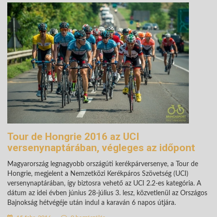
Tour de Hongrie 2016 az UCI
versenynaptárában, végleges az időpont
Magyarország legnagyobb országúti kerékpárversenye, a Tour de
Hongrie, megjelent a Nemzetközi Kerékpáros Szövetség (UCI)
versenynaptárában, így biztosra vehető az UCI 2.2-es kategória. A
dátum az idei évben június 28-július 3. lesz, közvetlenül az Országos
Bajnokság hétvégéje után indul a karaván 6 napos útjára.