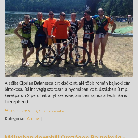
A
célba Ciprian Balanescu
ért elsőként, aki több román bajnoki cím
birtokosa. Bálint végig szorosan a nyomában volt, úszásban 3 mp,
kerékpáron 2 perc hátrányt szerezve, amiben sajnos a technika is
közrejátszott.
15 júl. 2012
0 hozzászólás
Kategória:
Archív
Májusban downhill Országos Bajnokság -