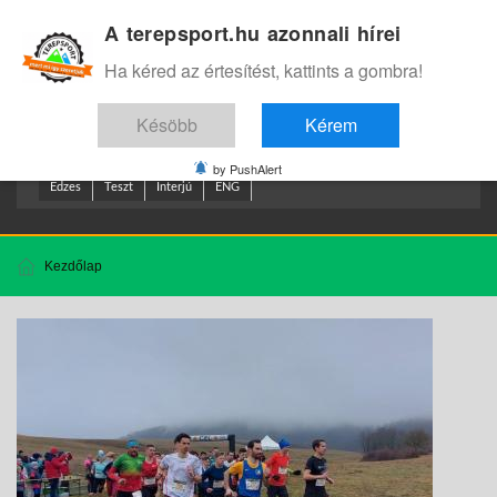
A terepsport.hu azonnali hírei
Bejelentkezés
.
Ha kéred az értesítést, kattints a gombra!
Késöbb
Kérem
by PushAlert
Edzes
Teszt
Interjú
ENG
Kezdőlap