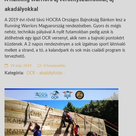
akadályokkal
A 2019 évi rövid távú HOCRA Országos Bajnokság Bánkon lesz a
Running Warriors Magyarország rendezésében. Gyors és mégis
nehéz, technikás pályával A nyílt futamokban pedig azok is
átélhetnek egy igazi OCR versenyt, akik nem a bajnoki pontokért
küzdenek.
A 2 napos rendezvényen a sok izgalmas sport látnivaló
mellett a strand, a tó, a kalandpark és sok más családi program is
tervezhető.
29 máj. 2019
0 hozzászólás
Kategória:
OCR - akadályfutás