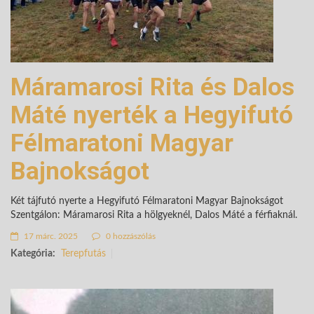
Máramarosi Rita és Dalos
Máté nyerték a Hegyifutó
Félmaratoni Magyar
Bajnokságot
Két tájfutó nyerte a Hegyifutó Félmaratoni Magyar Bajnokságot
Szentgálon: Máramarosi Rita a hölgyeknél, Dalos Máté a férfiaknál.
17 márc. 2025
0 hozzászólás
Kategória:
Terepfutás