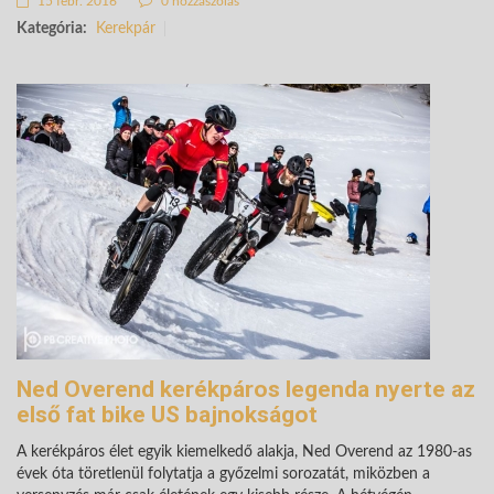
15 febr. 2016
0 hozzászólás
Kategória:
Kerekpár
Ned Overend kerékpáros legenda nyerte az
első fat bike US bajnokságot
A kerékpáros élet egyik kiemelkedő alakja, Ned Overend az 1980-as
évek óta töretlenül folytatja a győzelmi sorozatát, miközben a