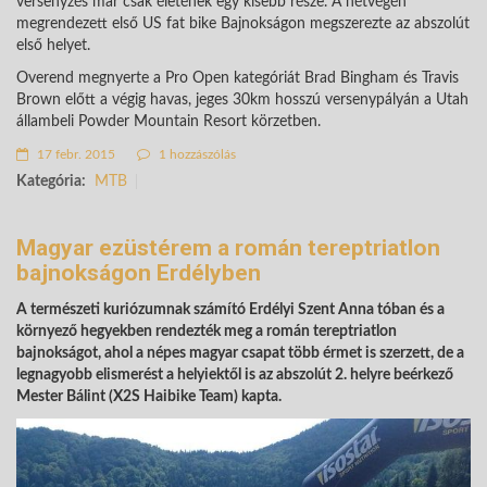
versenyzés már csak életének egy kisebb része. A hétvégén
megrendezett első US fat bike Bajnokságon megszerezte az abszolút
első helyet.
Overend megnyerte a Pro Open kategóriát Brad Bingham és Travis
Brown előtt a végig havas, jeges 30km hosszú versenypályán a Utah
állambeli Powder Mountain Resort körzetben.
17 febr. 2015
1 hozzászólás
Kategória:
MTB
Magyar ezüstérem a román tereptriatlon
bajnokságon Erdélyben
A természeti kuriózumnak számító Erdélyi Szent Anna tóban és a
környező hegyekben rendezték meg a román tereptriatlon
bajnokságot, ahol a népes magyar csapat több érmet is szerzett, de a
legnagyobb elismerést a helyiektől is az abszolút 2. helyre beérkező
Mester Bálint (X2S Haibike Team) kapta.