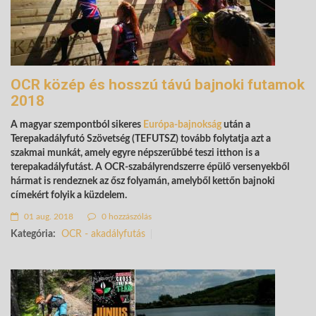
OCR közép és hosszú távú bajnoki futamok
2018
A magyar szempontból sikeres
Európa-bajnokság
után a
Terepakadályfutó Szövetség (TEFUTSZ) tovább folytatja azt a
szakmai munkát, amely egyre népszerűbbé teszi itthon is a
terepakadályfutást. A OCR-szabályrendszerre épülő versenyekből
hármat is rendeznek az ősz folyamán, amelyből kettőn bajnoki
címekért folyik a küzdelem.
01 aug. 2018
0 hozzászólás
Kategória:
OCR - akadályfutás