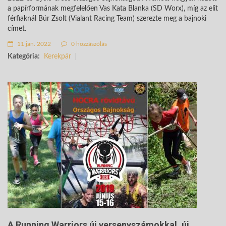
a papírformának megfelelően Vas Kata Blanka (SD Worx), míg az elit
férfiaknál Búr Zsolt (Vialant Racing Team) szerezte meg a bajnoki
címet.
11 jan. 2022
0 hozzászólás
Kategória:
Kerekpár
A Running Warriors új versenyszámokkal, új