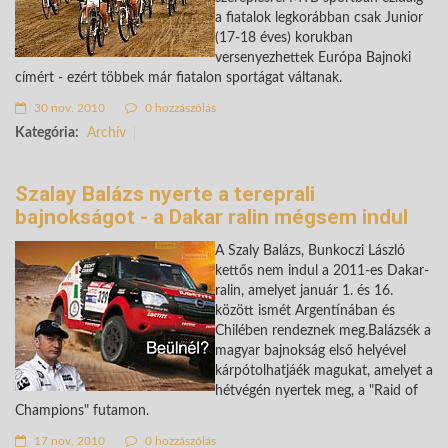
a fiatalok legkorábban csak Junior
(17-18 éves) korukban
versenyezhettek Európa Bajnoki
címért - ezért többek már fiatalon sportágat váltanak.
30 nov. 2010
0 hozzászólás
Kategória:
Archív
Szalay Balázs nyerte a tereprali
bajnokságot - a Dakar ralin mégsem indul
A Szaly Balázs, Bunkoczi László
kettős nem indul a 2011-es Dakar-
ralin, amelyet január 1. és 16.
között ismét Argentínában és
Chilében rendeznek meg.Balázsék a
magyar bajnokság első helyével
kárpótolhatjáék magukat, amelyet a
hétvégén nyertek meg, a "Raid of
Champions" futamon.
17 nov. 2010
0 hozzászólás