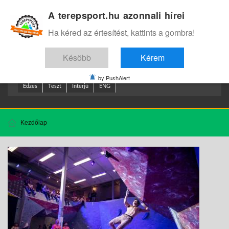
A terepsport.hu azonnali hírei
Bejelentkezés
.
Ha kéred az értesítést, kattints a gombra!
Késöbb
Kérem
by PushAlert
Edzes
Teszt
Interjú
ENG
Kezdőlap