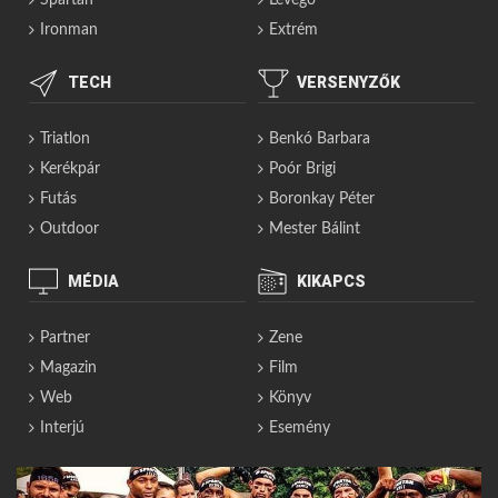
Spartan
Levegő
Ironman
Extrém
TECH
VERSENYZŐK
Triatlon
Benkó Barbara
Kerékpár
Poór Brigi
Futás
Boronkay Péter
Outdoor
Mester Bálint
MÉDIA
KIKAPCS
Partner
Zene
Magazin
Film
Web
Könyv
Interjú
Esemény