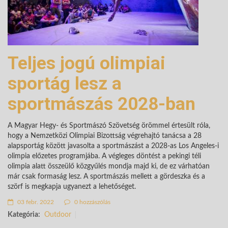
Teljes jogú olimpiai
sportág lesz a
sportmászás 2028-ban
A Magyar Hegy- és Sportmászó Szövetség örömmel értesült róla,
hogy a Nemzetközi Olimpiai Bizottság végrehajtó tanácsa a 28
alapsportág között javasolta a sportmászást a 2028-as Los Angeles-i
olimpia előzetes programjába. A végleges döntést a pekingi téli
olimpia alatt összeülő közgyűlés mondja majd ki, de ez várhatóan
már csak formaság lesz. A sportmászás mellett a gördeszka és a
szörf is megkapja ugyanezt a lehetőséget.
03 febr. 2022
0 hozzászólás
Kategória:
Outdoor