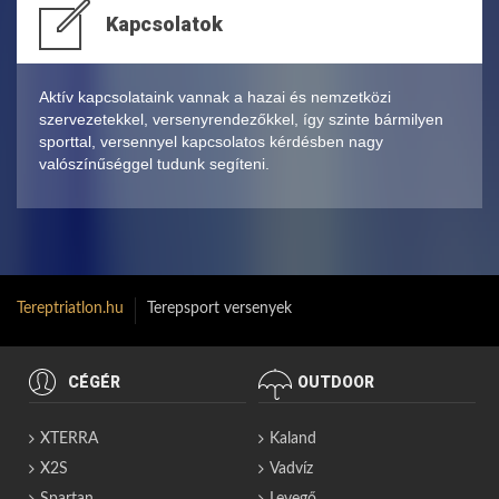
Kapcsolatok
Aktív kapcsolataink vannak a hazai és nemzetközi
szervezetekkel, versenyrendezőkkel, így szinte bármilyen
sporttal, versennyel kapcsolatos kérdésben nagy
valószínűséggel tudunk segíteni.
Tereptriatlon.hu
Terepsport versenyek
CÉGÉR
OUTDOOR
XTERRA
Kaland
X2S
Vadvíz