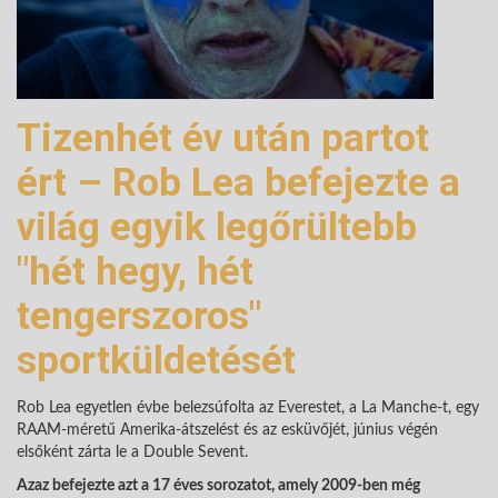
Tizenhét év után partot
ért – Rob Lea befejezte a
világ egyik legőrültebb
"hét hegy, hét
tengerszoros"
sportküldetését
Rob Lea egyetlen évbe belezsúfolta az Everestet, a La Manche-t, egy
RAAM-méretű Amerika-átszelést és az esküvőjét, június végén
elsőként zárta le a Double Sevent.
Azaz befejezte azt a 17 éves sorozatot, amely 2009-ben még