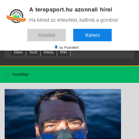
A terepsport.hu azonnali hírei
Bejelentkezés
.
Ha kéred az értesítést, kattints a gombra!
Késöbb
Kérem
by PushAlert
Edzes
Teszt
Interjú
ENG
Kezdőlap