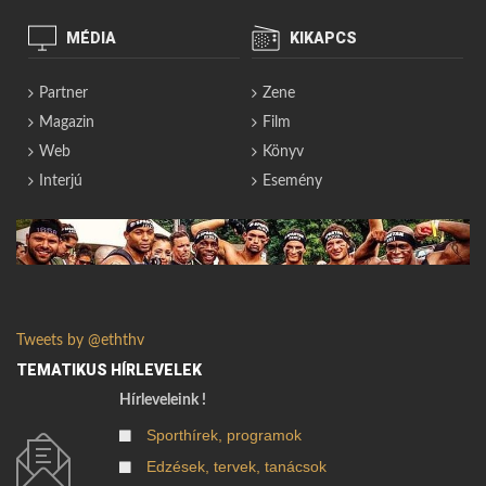
MÉDIA
KIKAPCS
Partner
Zene
Magazin
Film
Web
Könyv
Interjú
Esemény
Tweets by @eththv
TEMATIKUS HÍRLEVELEK
Hírleveleink !
Sporthírek, programok
Edzések, tervek, tanácsok