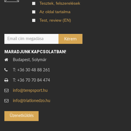
Tesztek, felszerelések
Az oldal tartalma
Test, review (EN)
MARADJUNK KAPCSOLATBAN!
Budapest, Solymár
T: +36 30 48 88 261
T: +36 70 70 84 474
info@terepsport.hu
info@triatlonedzo.hu
Üzenetküldés