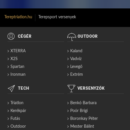
Tereptriatlon.hu
Terepsport versenyek
CÉGÉR
OUTDOOR
XTERRA
Kaland
X2S
Vadvíz
Spartan
Levegő
Ironman
Extrém
TECH
VERSENYZŐK
Triatlon
Benkó Barbara
Kerékpár
Poór Brigi
Futás
Boronkay Péter
Outdoor
Mester Bálint