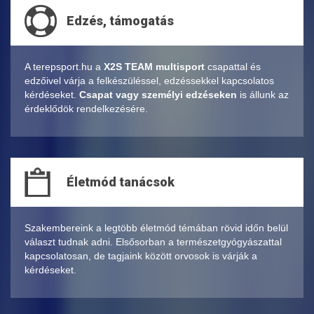
Edzés, támogatás
A terepsport.hu a
X2S TEAM multisport
csapattal és
edzőivel várja a felkészüléssel, edzéssekkel kapcsolatos
kérdéseket.
Csapat vagy személyi edzéseken
is állunk az
érdeklődök rendelkezésére.
Életmód tanácsok
Szakembereink a legtöbb életmód témában rövid időn belül
választ tudnak adni. Elsősorban a természetgyógyászattal
kapcsolatosan, de tagjaink között orvosok is várják a
kérdéseket.