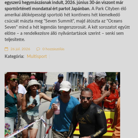
egyszerű hegymászásnak indult, 2026. június 30-án viszont már
sporttörténeti mondattal ért partot Japánban.
A Park Cityben élő
amerikai állóképességi sportoló hét kontinens hét kiemelkedő
csúcsát mászta meg "Seven Summit", majd átúszta az "Oceans
Seven" mind a hét legendás tengerszorosát. A két sorozatot együtt
előtte – a rendelkezésre álló nyilvántartások szerint – senki sem
teljesítette.
26 júl. 2026
0 hozzászólás
Kategória:
Multisport