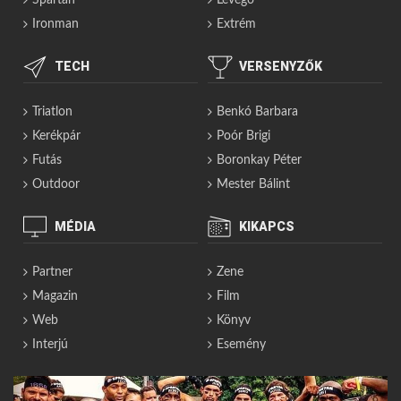
Spartan
Levegő
Ironman
Extrém
TECH
VERSENYZŐK
Triatlon
Benkó Barbara
Kerékpár
Poór Brigi
Futás
Boronkay Péter
Outdoor
Mester Bálint
MÉDIA
KIKAPCS
Partner
Zene
Magazin
Film
Web
Könyv
Interjú
Esemény