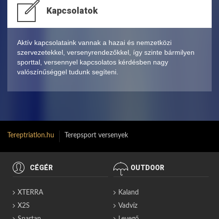
Kapcsolatok
Aktív kapcsolataink vannak a hazai és nemzetközi
szervezetekkel, versenyrendezőkkel, így szinte bármilyen
sporttal, versennyel kapcsolatos kérdésben nagy
valószínűséggel tudunk segíteni.
Tereptriatlon.hu
Terepsport versenyek
CÉGÉR
OUTDOOR
XTERRA
Kaland
X2S
Vadvíz