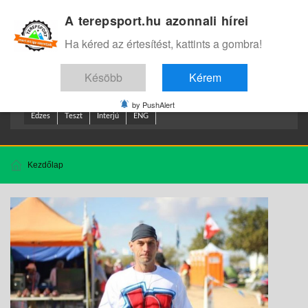
A terepsport.hu azonnali hírei
Bejelentkezés
.
Ha kéred az értesítést, kattints a gombra!
Késöbb
Kérem
by PushAlert
Edzes
Teszt
Interjú
ENG
Kezdőlap