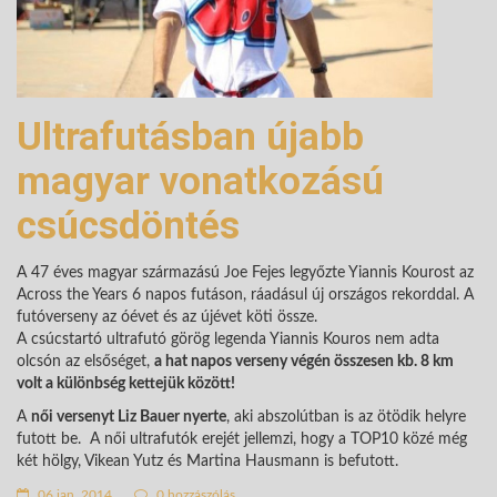
Ultrafutásban újabb
magyar vonatkozású
csúcsdöntés
A 47 éves magyar származású Joe Fejes legyőzte Yiannis Kourost az
Across the Years 6 napos futáson, ráadásul új országos rekorddal. A
futóverseny az óévet és az újévet köti össze.
A csúcstartó ultrafutó görög legenda Yiannis Kouros nem adta
olcsón az elsőséget,
a hat napos verseny végén összesen kb. 8 km
volt a különbség kettejük között!
A
női versenyt Liz Bauer nyerte
, aki abszolútban is az ötödik helyre
futott be. A női ultrafutók erejét jellemzi, hogy a TOP10 közé még
két hölgy, Vikean Yutz és Martina Hausmann is befutott.
06 jan. 2014
0 hozzászólás