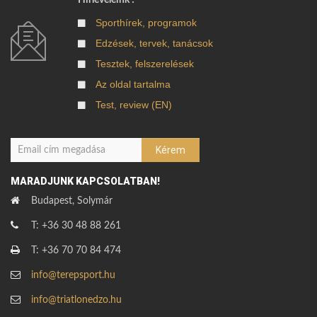
Sporthírek, programok
Edzések, tervek, tanácsok
Tesztek, felszerelések
Az oldal tartalma
Test, review (EN)
MARADJUNK KAPCSOLATBAN!
Budapest, Solymár
T: +36 30 48 88 261
T: +36 70 70 84 474
info@terepsport.hu
info@triatlonedzo.hu