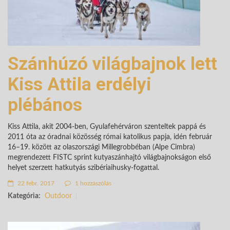
Szánhúzó világbajnok lett
Kiss Attila erdélyi
plébános
Kiss Attila, akit 2004-ben, Gyulafehérváron szenteltek pappá és
2011 óta az óradnai közösség római katolikus papja, idén február
16–19. között az olaszországi Millegrobbéban (Alpe Cimbra)
megrendezett FISTC sprint kutyaszánhajtó világbajnokságon első
helyet szerzett hatkutyás szibériaihusky-fogattal.
22 febr. 2017
1 hozzászólás
Kategória:
Outdoor