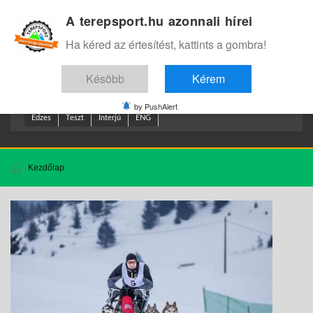
A terepsport.hu azonnali hírei
Bejelentkezés
.
Ha kéred az értesítést, kattints a gombra!
Késöbb
Kérem
by PushAlert
Edzes
Teszt
Interjú
ENG
Kezdőlap