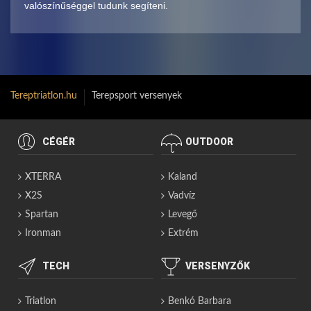
valószínűséggel tudunk segíteni.
Tereptriatlon.hu
Terepsport versenyek
CÉGÉR
OUTDOOR
XTERRA
Kaland
X2S
Vadvíz
Spartan
Levegő
Ironman
Extrém
TECH
VERSENYZŐK
Triatlon
Benkó Barbara