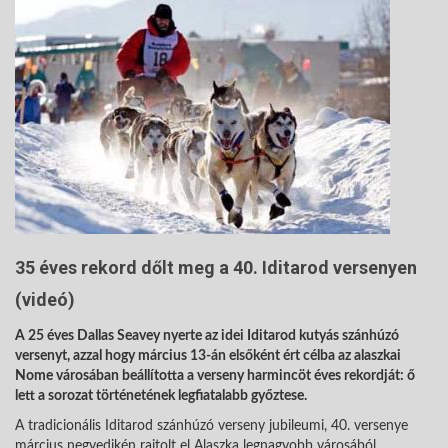
35 éves rekord dőlt meg a 40. Iditarod versenyen
(videó)
A 25 éves Dallas Seavey nyerte az idei Iditarod kutyás szánhúzó
versenyt, azzal hogy március 13-án elsőként ért célba az alaszkai
Nome városában beállította a verseny harmincöt éves rekordját: ő
lett a sorozat történetének legfiatalabb győztese.
A tradicionális Iditarod szánhúzó verseny jubileumi, 40. versenye
március negyedikén rajtolt el Alaszka legnagyobb városából,