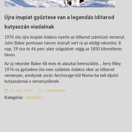
Újra inupiat győztese van a legendás Iditarod
kutyaszán viadalnak
1976 óta újra inupiat őslakos nyerte az Iditarod szánhúzó versenyt.
John Baker pontosan három órányit vert rá az eddigi rekordra: 8
nap, 19 óra és 46 perc alatt száguldott végig az 1850 kilométeres
távon.
Az új rekorder Baker 48 éves és alaszkai bennszülött... Jerry Riley
1976-os győzelme óta nem született őslakos siker az Iditarod
versenyen, amelynek során Anchorage-ből Nome-ba kell eljutni
kutyaszánnal a versenyzőknek.
21 márc. 2011
0 hozzászólás
Kategória:
Outdoor