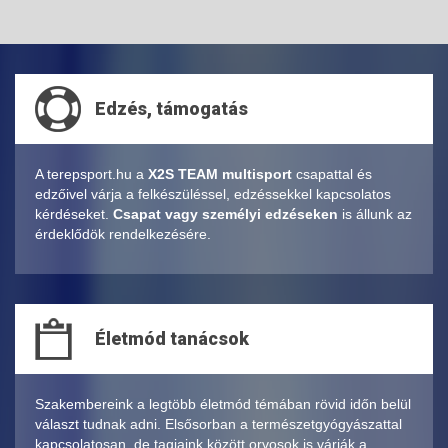
Edzés, támogatás
A terepsport.hu a
X2S TEAM multisport
csapattal és
edzőivel várja a felkészüléssel, edzéssekkel kapcsolatos
kérdéseket.
Csapat vagy személyi edzéseken
is állunk az
érdeklődök rendelkezésére.
Életmód tanácsok
Szakembereink a legtöbb életmód témában rövid időn belül
választ tudnak adni. Elsősorban a természetgyógyászattal
kapcsolatosan, de tagjaink között orvosok is várják a