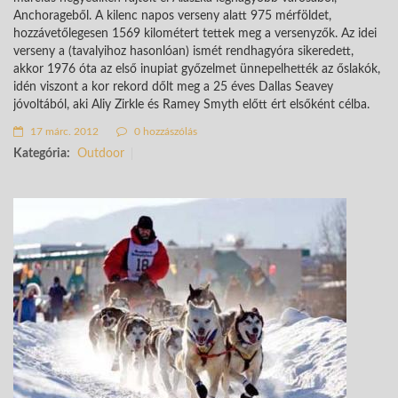
Anchorageből. A kilenc napos verseny alatt 975 mérföldet,
hozzávetőlegesen 1569 kilométert tettek meg a versenyzők. Az idei
verseny a (tavalyihoz hasonlóan) ismét rendhagyóra sikeredett,
akkor 1976 óta az első inupiat győzelmet ünnepelhették az őslakók,
idén viszont a kor rekord dőlt meg a 25 éves Dallas Seavey
jóvoltából, aki Aliy Zirkle és Ramey Smyth előtt ért elsőként célba.
17 márc. 2012
0 hozzászólás
Kategória:
Outdoor