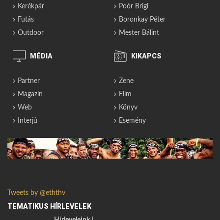
Kerékpár
Poór Brigi
Futás
Boronkay Péter
Outdoor
Mester Bálint
MÉDIA
KIKAPCS
Partner
Zene
Magazin
Film
Web
Könyv
Interjú
Esemény
Tweets by @eththv
TEMATIKUS HÍRLEVELEK
Hírleveleink !