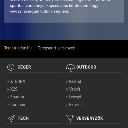
sporttal, versennyel kapcsolatos kérdésben nagy
valószínűséggel tudunk segíteni.
Tereptriatlon.hu
Terepsport versenyek
CÉGÉR
OUTDOOR
XTERRA
Kaland
X2S
Vadvíz
Spartan
Levegő
Ironman
Extrém
TECH
VERSENYZŐK