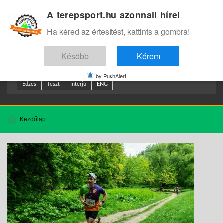
A terepsport.hu azonnali hírei
Bejelentkezés
.
Ha kéred az értesítést, kattints a gombra!
Késöbb
Kérem
by PushAlert
Edzes
Teszt
Interjú
ENG
Kezdőlap