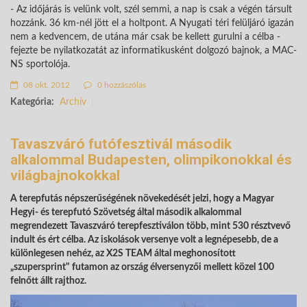
- Az időjárás is velünk volt, szél semmi, a nap is csak a végén társult
hozzánk. 36 km-nél jött el a holtpont. A Nyugati téri felüljáró igazán
nem a kedvencem, de utána már csak be kellett gurulni a célba -
fejezte be nyilatkozatát az informatikusként dolgozó bajnok, a MAC-
NS sportolója.
08 okt. 2012
0 hozzászólás
Kategória:
Archív
Tavaszváró futófesztivál második
alkalommal Budapesten, olimpikonokkal és
világbajnokokkal
A terepfutás népszerűségének növekedését jelzi, hogy a Magyar
Hegyi- és terepfutó Szövetség által második alkalommal
megrendezett Tavaszváró terepfesztiválon több, mint 530 résztvevő
indult és ért célba. Az iskolások versenye volt a legnépesebb, de a
különlegesen nehéz, az X2S TEAM által meghonosított
„szupersprint" futamon az ország élversenyzői mellett közel 100
felnőtt állt rajthoz.