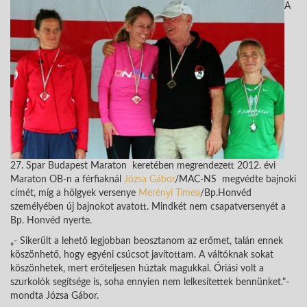
A
27. Spar Budapest Maraton keretében megrendezett 2012. évi
Maraton OB-n a férfiaknál
Józsa Gábor
/MAC-NS megvédte bajnoki
címét, míg a hölgyek versenye
Merényi Tímea
/Bp.Honvéd
személyében új bajnokot avatott. Mindkét nem csapatversenyét a
Bp. Honvéd nyerte.
„- Sikerült a lehető legjobban beosztanom az erőmet, talán ennek
köszönhető, hogy egyéni csúcsot javítottam. A váltóknak sokat
köszönhetek, mert erőteljesen húztak magukkal. Óriási volt a
szurkolók segítsége is, soha ennyien nem lelkesítettek bennünket."-
mondta Józsa Gábor.