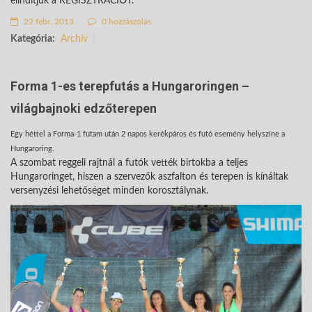
elindítjuk a REGISZTRÁCIÓT.
22 febr. 2013
0 hozzászólás
Kategória:
Archív
Forma 1-es terepfutás a Hungaroringen –
világbajnoki edzőterepen
Egy héttel a Forma-1 futam után 2 napos kerékpáros és futó esemény helyszíne a
Hungaroring.
A szombat reggeli rajtnál a futók vették birtokba a teljes
Hungaroringet, hiszen a szervezők aszfalton és terepen is kínáltak
versenyzési lehetőséget minden korosztálynak.