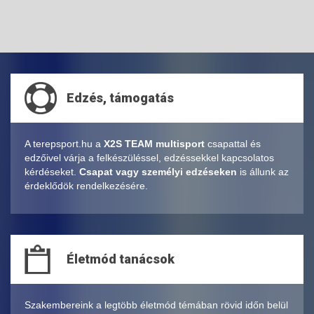
Edzés, támogatás
A terepsport.hu a
X2S TEAM multisport
csapattal és
edzőivel várja a felkészüléssel, edzéssekkel kapcsolatos
kérdéseket.
Csapat vagy személyi edzéseken
is állunk az
érdeklődök rendelkezésére.
Életmód tanácsok
Szakembereink a legtöbb életmód témában rövid időn belül