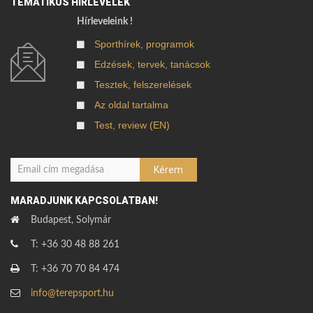
TEMATIKUS HÍRLEVELEK
Hírleveleink !
Sporthírek, programok
Edzések, tervek, tanácsok
Tesztek, felszerelések
Az oldal tartalma
Test, review (EN)
MARADJUNK KAPCSOLATBAN!
Budapest, Solymár
T: +36 30 48 88 261
T: +36 70 70 84 474
info@terepsport.hu