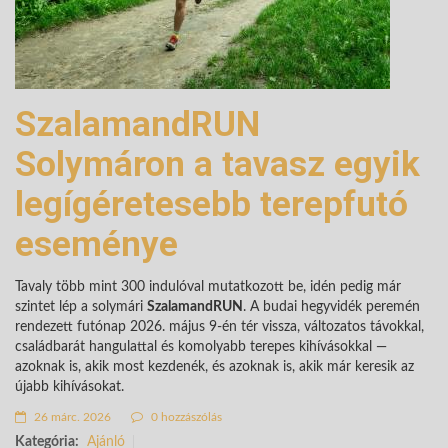
SzalamandRUN
Solymáron a tavasz egyik
legígéretesebb terepfutó
eseménye
Tavaly több mint 300 indulóval mutatkozott be, idén pedig már
szintet lép a solymári
SzalamandRUN
. A budai hegyvidék peremén
rendezett futónap 2026. május 9-én tér vissza, változatos távokkal,
családbarát hangulattal és komolyabb terepes kihívásokkal —
azoknak is, akik most kezdenék, és azoknak is, akik már keresik az
újabb kihívásokat.
26 márc. 2026
0 hozzászólás
Kategória:
Ajánló