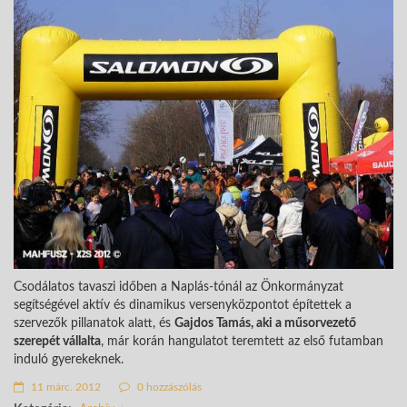
Csodálatos tavaszi időben a Naplás-tónál az Önkormányzat
segítségével aktív és dinamikus versenyközpontot építettek a
szervezők pillanatok alatt, és
Gajdos Tamás, aki a műsorvezető
szerepét vállalta
, már korán hangulatot teremtett az első futamban
induló gyerekeknek.
11 márc. 2012
0 hozzászólás