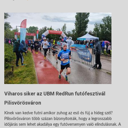
Viharos siker az UBM RedRun futófesztivál
Pilisvörösváron
Kinek van kedve futni amikor zuhog az eső és fúj a hideg szél?
Pilisvörösváron több százan bizonyították, hogy a legrosszabb
időjárás sem lehet akadálya egy futóversenyen való elindulásnak. A