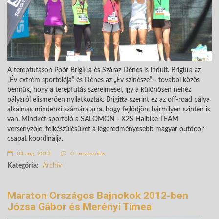
A terepfutáson Poór Brigitta és Száraz Dénes is indult. Brigitta az
„Év extrém sportolója” és Dénes az „Év színésze” - további közös
bennük, hogy a terepfutás szerelmesei, így a különösen nehéz
pályáról elismerően nyilatkoztak. Brigitta szerint ez az off-road pálya
alkalmas mindenki számára arra, hogy fejlődjön, bármilyen szinten is
van. Mindkét sportoló a SALOMON - X2S Haibike TEAM
versenyzője, felkészülésüket a legeredményesebb magyar outdoor
csapat koordinálja.
03 aug. 2013
0 hozzászólás
Kategória:
Archív
Maraton Országos Bajnokok 2012-ben
Józsa Gábor és Merényi Tímea