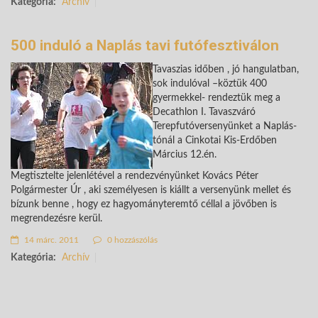
Kategória:
Archív
500 induló a Naplás tavi futófesztiválon
Tavaszias időben , jó hangulatban,
sok indulóval –köztük 400
gyermekkel- rendeztük meg a
Decathlon I. Tavaszváró
Terepfutóversenyünket a Naplás-
tónál a Cinkotai Kis-Erdőben
Március 12.én.
Megtisztelte jelenlétével a rendezvényünket Kovács Péter
Polgármester Úr , aki személyesen is kiállt a versenyünk mellet és
bízunk benne , hogy ez hagyományteremtő céllal a jövőben is
megrendezésre kerül.
14 márc. 2011
0 hozzászólás
Kategória:
Archív