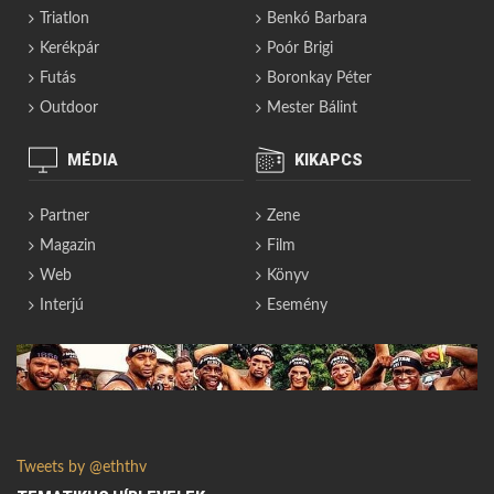
Triatlon
Benkó Barbara
Kerékpár
Poór Brigi
Futás
Boronkay Péter
Outdoor
Mester Bálint
MÉDIA
KIKAPCS
Partner
Zene
Magazin
Film
Web
Könyv
Interjú
Esemény
Tweets by @eththv