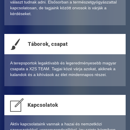
választ tudnak adni. Elsősorban a természetgyógyászattal
kapcsolatosan, de tagjaink között orvosok is várják a
kérdéseket.
Táborok, csapat
A terepsportok legaktívabb és legeredményesebb magyar
csapata a X2S TEAM. Tagjai közé várja azokat, akiknek a
kalandok és a kihívások az élet mindennapos részei.
Kapcsolatok
Aktív kapcsolataink vannak a hazai és nemzetközi
szervezetekkel, versenyrendezőkkel, így szinte bármilyen