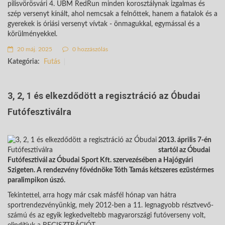
pilisvörösvári 4. UBM RedRun minden korosztálynak izgalmas és
szép versenyt kínált, ahol nemcsak a felnőttek, hanem a fiatalok és a
gyerekek is óriási versenyt vívtak - önmagukkal, egymással és a
körülményekkel.
20 máj. 2025
0 hozzászólás
Kategória:
Futás
3, 2, 1 és elkezdődött a regisztráció az Óbudai
Futófesztiválra
2013. április 7-én
startól az Óbudai
Futófesztivál az Óbudai Sport Kft. szervezésében a Hajógyári
Szigeten. A rendezvény fővédnöke Tóth Tamás kétszeres ezüstérmes
paralimpikon úszó.
Tekintettel, arra hogy már csak másfél hónap van hátra
sportrendezvényünkig, mely 2012-ben a 11. legnagyobb résztvevő-
számú és az egyik legkedveltebb magyarországi futóverseny volt,