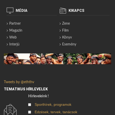
MÉDIA
KIKAPCS
Partner
Zene
Magazin
Film
Web
Könyv
Interjú
Esemény
Tweets by @eththv
TEMATIKUS HÍRLEVELEK
Hírleveleink !
Sporthírek, programok
Edzések, tervek, tanácsok