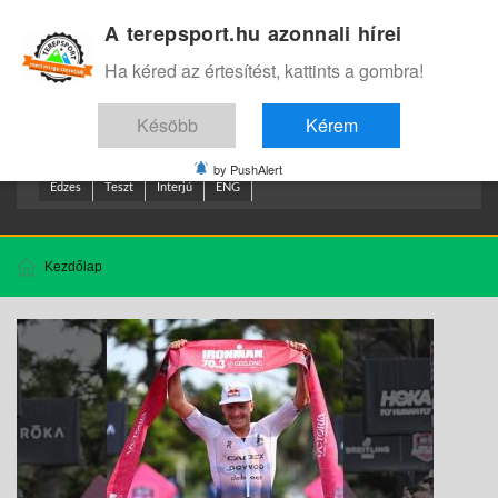
A terepsport.hu azonnali hírei
Bejelentkezés
.
Ha kéred az értesítést, kattints a gombra!
Késöbb
Kérem
by PushAlert
Edzes
Teszt
Interjú
ENG
Kezdőlap