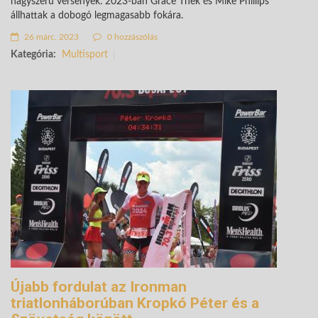
nagyszerű versenyek. 2023-ban Grace Thek és Mike Phillips
állhattak a dobogó legmagasabb fokára.
26 márc. 2023
0 hozzászólás
Kategória:
Multisport
Újabb fordulat az Ironman
triatlonháborúban Kropkó Péter és a