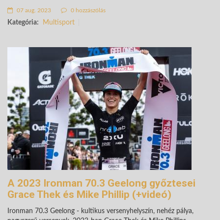
07 aug. 2023
0 hozzászólás
Kategória:
Multisport
A 2023 Ironman 70.3 Geelong győztesei
Grace Thek és Mike Phillip (+videó)
Ironman 70.3 Geelong - kultikus versenyhelyszín, nehéz pálya,