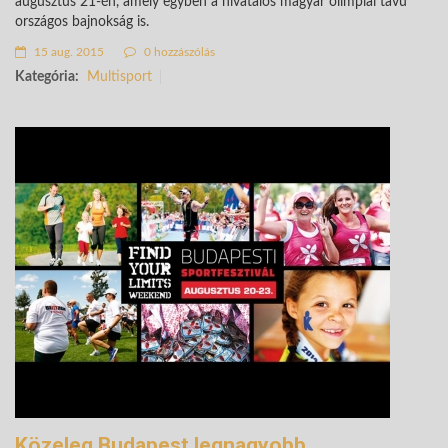
augusztus 21-én, amely egyben a hivatalos magyar olimpiai távú
országos bajnokság is.
15 aug. 2015
0 hozzászólás
Kategória:
Multisport
Közeleg Budapest legnagyobb