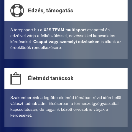
Edzés, támogatás
A terepsport.hu a
X2S TEAM multisport
csapattal és
edzőivel várja a felkészüléssel, edzéssekkel kapcsolatos
kérdéseket.
Csapat vagy személyi edzéseken
is állunk az
érdeklődök rendelkezésére.
Életmód tanácsok
Szakembereink a legtöbb életmód témában rövid időn belül
választ tudnak adni. Elsősorban a természetgyógyászattal
kapcsolatosan, de tagjaink között orvosok is várják a
kérdéseket.