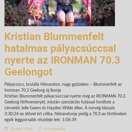
Kristian Blummenfelt
hatalmas pályacsúccsal
nyerte az IRONMAN 70.3
Geelongot
Pályacsúcs, brutális félmaraton, nagy győzelem – Blummenfelt az
Ironman 70.3 Geelong új ikonja
Kristian Blummenfelt pályacsúccsal nyerte meg az IRONMAN 70.3
Geelong férfiversenyét, miután szenzációs futással fordított a
címvédő Jelle Geens és Hayden Wilde ellen. A norvég klasszis
3:30:24-es idővel ért célba, félmaratonja pedig a 70.3-as történelem
egyik leggyorsabb részideje lett: 1:06:39.
22 márc. 2026
0 hozzászólás