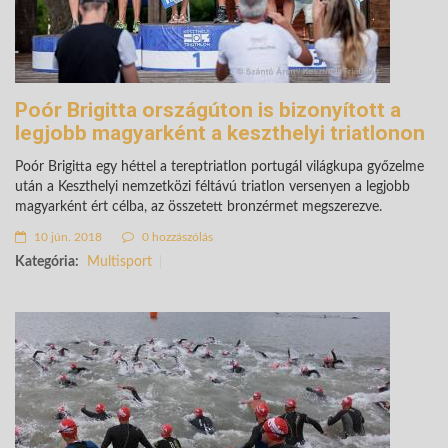
Poór Brigitta országúton is bizonyított a
legjobb magyarként a keszthelyi triatlonon
Poór Brigitta egy héttel a tereptriatlon portugál világkupa győzelme
után a Keszthelyi nemzetközi féltávú triatlon versenyen a legjobb
magyarként ért célba, az összetett bronzérmet megszerezve.
10 jún. 2018
0 hozzászólás
Kategória:
Multisport