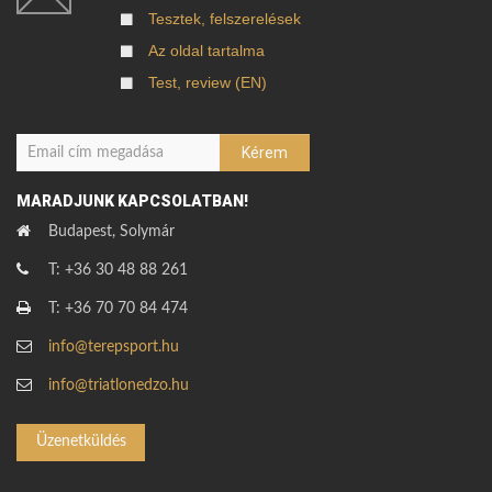
Tesztek, felszerelések
Az oldal tartalma
Test, review (EN)
MARADJUNK KAPCSOLATBAN!
Budapest, Solymár
T: +36 30 48 88 261
T: +36 70 70 84 474
info@terepsport.hu
info@triatlonedzo.hu
Üzenetküldés