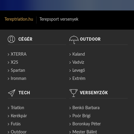
Tereptriatlon.hu
Terepsport versenyek
CÉGÉR
OUTDOOR
XTERRA
Kaland
X2S
Vadvíz
Spartan
Levegő
Ironman
Extrém
TECH
VERSENYZŐK
Triatlon
Benkó Barbara
Kerékpár
Poór Brigi
Futás
Boronkay Péter
Outdoor
Mester Bálint