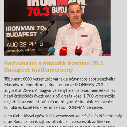
Rajtvonalon a második Ironman 70.3
Budapest triatlonverseny
Több mint 8000 versenyzőt várnak a négynapos sportfesztiválra
Másodszor rendezik meg Budapesten az IRONMAN 70.3-at
augusztus 22-én. A magyar versenyt idén is óriási nemzetközi és
hazai érdeklődés övezi: eddig 65 ország közel 1 700 versenyzője
regisztrált az embert próbáló mezőnybe. Az indulók 70 százaléka
külföldi és közel felüknek ez az első IRONMAN versenye.
Idén újabb távval egészül ki a versenysorozat: Svájc és Németország
után Budapesten is rajthoz állhatnak a versenyzők az 5i50-en