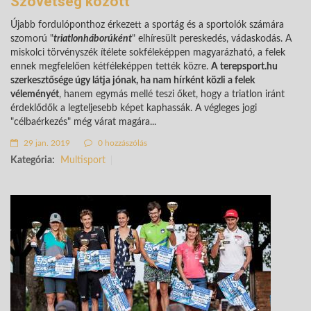
Szövetség között
Újabb fordulóponthoz érkezett a sportág és a sportolók számára
szomorú "
triatlonháborúként
" elhíresült pereskedés, vádaskodás. A
miskolci törvényszék ítélete sokféleképpen magyarázható, a felek
ennek megfelelően kétféleképpen tették közre.
A terepsport.hu
szerkesztősége úgy látja jónak, ha nam hírként közli a felek
véleményét
, hanem egymás mellé teszi őket, hogy a triatlon iránt
érdeklődők a legteljesebb képet kaphassák. A végleges jogi
"célbaérkezés" még várat magára...
29 jan. 2019
0 hozzászólás
Kategória:
Multisport