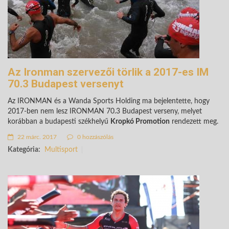
Az Ironman szervezői törlik a 2017-es IM
70.3 Budapest versenyt
Az IRONMAN és a Wanda Sports Holding ma bejelentette, hogy
2017-ben nem lesz IRONMAN 70.3 Budapest verseny, melyet
korábban a budapesti székhelyű
Kropkó Promotion
rendezett meg.
22 márc. 2017
0 hozzászólás
Kategória:
Multisport