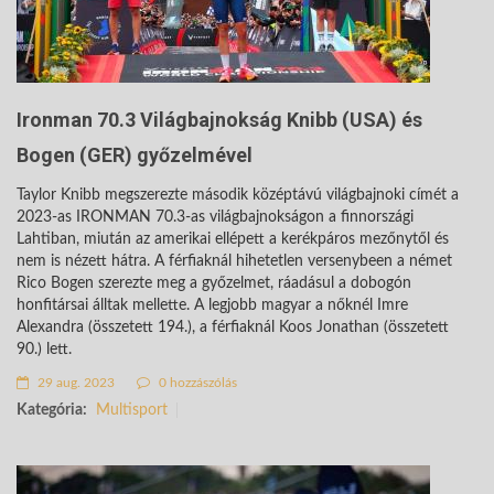
Ironman 70.3 Világbajnokság Knibb (USA) és
Bogen (GER) győzelmével
Taylor Knibb megszerezte második középtávú világbajnoki címét a
2023-as IRONMAN 70.3-as világbajnokságon a finnországi
Lahtiban, miután az amerikai ellépett a kerékpáros mezőnytől és
nem is nézett hátra. A férfiaknál hihetetlen versenybeen a német
Rico Bogen szerezte meg a győzelmet, ráadásul a dobogón
honfitársai álltak mellette. A legjobb magyar a nőknél Imre
Alexandra (összetett 194.), a férfiaknál Koos Jonathan (összetett
90.) lett.
29 aug. 2023
0 hozzászólás
Kategória:
Multisport