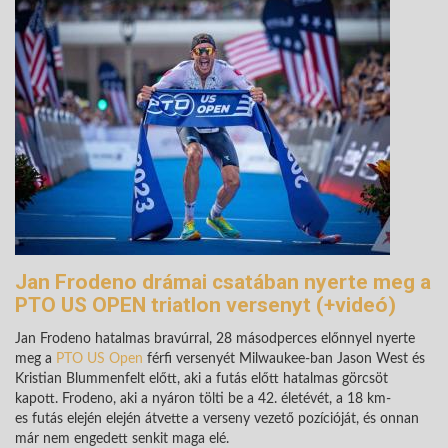
Jan Frodeno drámai csatában nyerte meg a
PTO US OPEN triatlon versenyt (+videó)
Jan Frodeno hatalmas bravúrral, 28 másodperces előnnyel nyerte
meg a
PTO US Open
férfi versenyét Milwaukee-ban Jason West és
Kristian Blummenfelt előtt, aki a futás előtt hatalmas görcsöt
kapott. Frodeno, aki a nyáron tölti be a 42. életévét, a 18 km-
es futás elején elején átvette a verseny vezető pozícióját, és onnan
már nem engedett senkit maga elé.