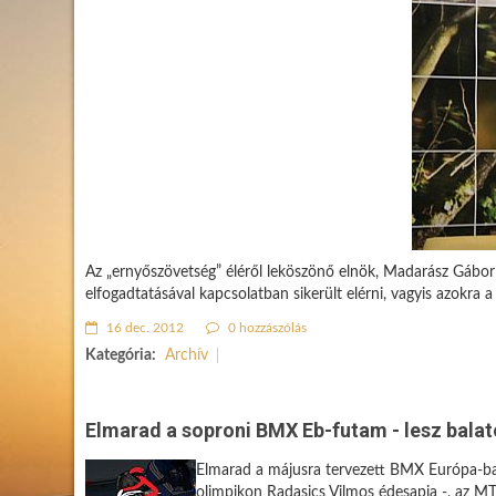
Az „ernyőszövetség” éléről leköszönő elnök, Madarász Gábor é
elfogadtatásával kapcsolatban sikerült elérni, vagyis azokra 
16 dec. 2012
0 hozzászólás
Kategória:
Archív
Elmarad a soproni BMX Eb-futam - lesz balat
Elmarad a májusra tervezett BMX Európa-bajn
olimpikon Radasics Vilmos édesapja -, az MT