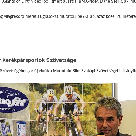
 a „Giants of Dirt" videókból ismert ausztrál BMX-rider, Dane Searls, aki m
 világrekord méretű ugrásokat mutatott be 60 láb, azaz közel 20 méteres 
ar Kerékpársportok Szövetsége
Szövetségében, az új elnök a Mountain Bike Szakági Szövetséget is irányító