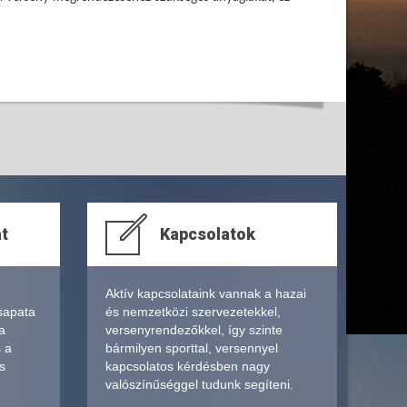
at
Kapcsolatok
Aktív kapcsolataink vannak a hazai
sapata
és nemzetközi szervezetekkel,
a
versenyrendezőkkel, így szinte
s a
bármilyen sporttal, versennyel
s
kapcsolatos kérdésben nagy
valószínűséggel tudunk segíteni.