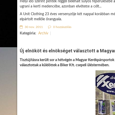
Helyi idő szerint péntek reggel belehalt súlyos fejsérülésébe
ugrani a kerti medencébe, azonban elvétette a célt...
A Unit Clothing 23 éves versenyzője két nappal korábban még
elpártolt mellőle őrangyala.
30 nov. 2011
0 hozzászólás
Kategória:
Archív
Új elnököt és elnökséget választott a Magy
Tisztújításra került sor a hétvégén a Magyar Kerékpársportok 
választottak a küldöttek a Biker Kft. csepeli üléstermében.