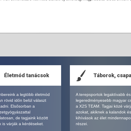
Életmód tanácsok
Táborok, csap
bereink a legtöbb életmód
A terepsportok legaktívabb és
 rövid időn belül választ
legeredményesebb magyar c
 adni. Elsősorban a
a X2S TEAM. Tagjai közé várj
zetgyógyászattal
azokat, akiknek a kalandok é
atosan, de tagjaink között
kihívások az élet mindennapo
 is várják a kérdéseket.
részei.