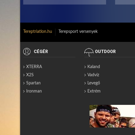
Tereptriatlon.hu
Terepsport versenyek
CÉGÉR
OUTDOOR
XTERRA
Kaland
X2S
Vadvíz
Spartan
Levegő
Ironman
Extrém