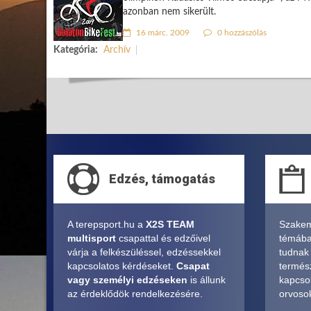
azonban nem sikerült.
16 márc. 2009
0 hozzászólás
Kategória:
Archív
Edzés, támogatás
A terepsport.hu a
X2S TEAM
Szakem
multisport
csapattal és edzőivel
témában
várja a felkészüléssel, edzéssekkel
tudnak
kapcsolatos kérdéseket.
Csapat
termés
vagy személyi edzéseken
is állunk
kapcsol
az érdeklődök rendelkezésére.
orvosok