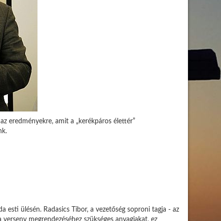
 az eredményekre, amit a „kerékpáros élettér”
nk.
esti ülésén. Radasics Tibor, a vezetőség soproni tagja - az
 a verseny megrendezéséhez szükséges anyagiakat, ez