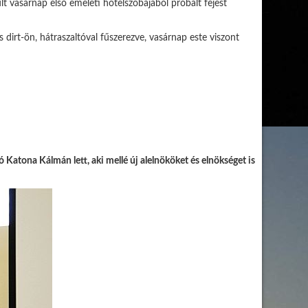
últ vasárnap első emeleti hotelszobájából próbált fejest
dirt-ön, hátraszaltóval fűszerezve, vasárnap este viszont
 Katona Kálmán lett, aki mellé új alelnököket és elnökséget is