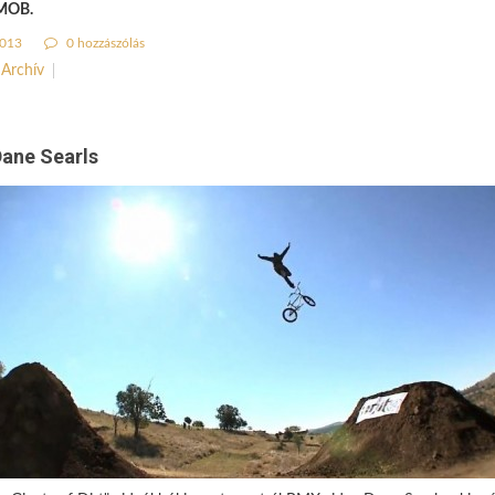
 MOB.
2013
0 hozzászólás
Archív
Dane Searls