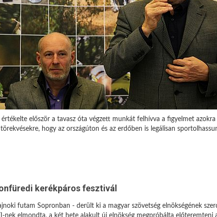
rtékelte először a tavasz óta végzett munkát felhívva a figyelmet azokra
a törekvésekre, hogy az országúton és az erdőben is legálisan sportolhassu
onfüredi kerékpáros fesztivál
oki futam Sopronban - derült ki a magyar szövetség elnökségének szerda 
I-nek elmondta, a két hete alakult új elnökség megpróbálta előteremteni