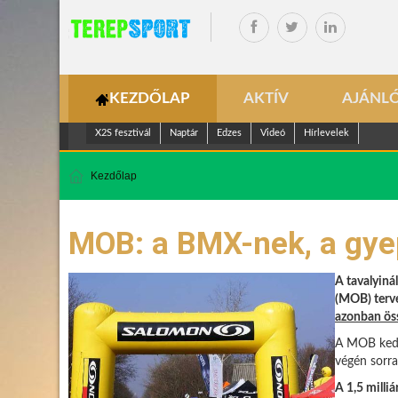
KEZDŐLAP
AKTÍV
AJÁNL
X2S fesztivál
Naptár
Edzes
Videó
Hírlevelek
Kezdőlap
MOB: a BMX-nek, a gyep
A tavalyiná
(MOB) terve
azonban ös
A MOB kedde
végén sorra
A 1,5 milli