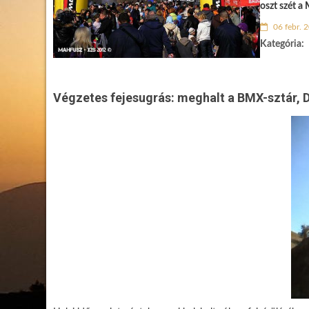
oszt szét a
06 febr. 
Kategória:
Végzetes fejesugrás: meghalt a BMX-sztár, 