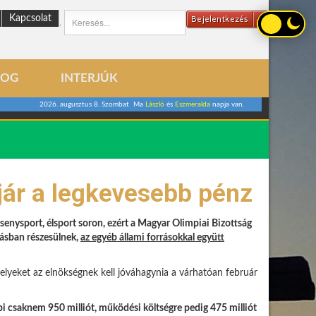
Kapcsolat
Bejelentkezés
.
LOG
INTERJÚK
2026. augusztus 8. Szombat Ma
László
és
Eszmeralda
napja van.
jár a legkevesebb pénz
ersenysport, élsport soron, ezért a Magyar Olimpiai Bizottság
tásban részesülnek,
az egyéb állami forrásokkal együtt
lyeket az elnökségnek kell jóváhagynia a várhatóan február
bbi csaknem 950 milliót, működési költségre pedig 475 milliót