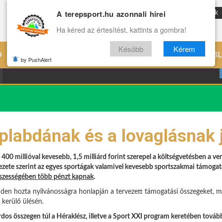
A terepsport.hu azonnali hírei
ENG
Reviews
Archívum
Rólunk
Ha kéred az értesítést, kattints a gombra!
Késöbb
Kérem
Ó
EDZÉS
ÉLETMÓD
VILÁG
B
by PushAlert
labdának és a lovaglásnak 
l 400 millióval kevesebb, 1,5 milliárd forint szerepel a költségvetésben a v
zete szerint az egyes sportágak valamivel kevesebb sportszakmai támoga
szességében több pénzt kapnak
.
n hozta nyilvánosságra honlapján a tervezett támogatási összegeket, me
 kerülő ülésén.
árdos összegen túl a Héraklész, illetve a Sport XXI program keretében tová