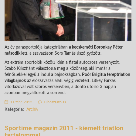
Az év parasportolója kategóriában
a kecskeméti Boronkay Péter
második lett
, a szavazáson Sors Tamás úszó győzött.
Az extrém sportolók között idén a fiatal autocross versenyzőt,
Szabó Krisztiánt választotta meg a közönség, aki immár a
felnőttekkel együtt indul a bajnokságban.
Poór Brigitta tereptriatlon
világbajnok
az előszavazás alatt végig vezetett, Litkey Farkas
vitorlázóval volt szoros versenyben, a döntő utolsó 3 napján
azonban megváltozott a sorrend.
11 febr. 2012
0 hozzászólás
Kategória:
Archív
Sportime magazin 2011 - kiemelt triatlon
tartalommal