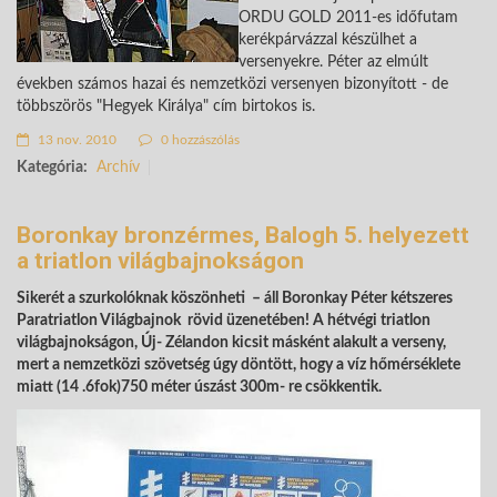
ORDU GOLD 2011-es időfutam
kerékpárvázzal készülhet a
versenyekre. Péter az elmúlt
években számos hazai és nemzetközi versenyen bizonyított - de
többszörös "Hegyek Királya" cím birtokos is.
13 nov. 2010
0 hozzászólás
Kategória:
Archív
Boronkay bronzérmes, Balogh 5. helyezett
a triatlon világbajnokságon
Sikerét a szurkolóknak köszönheti – áll Boronkay Péter kétszeres
Paratriatlon Világbajnok rövid üzenetében! A hétvégi triatlon
világbajnokságon, Új- Zélandon kicsit másként alakult a verseny,
mert a nemzetközi szövetség úgy döntött, hogy a víz hőmérséklete
miatt (14 .6fok)750 méter úszást 300m- re csökkentik.