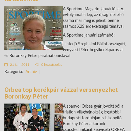
A Sportime Magazin januártól a 6.
évfolyamába lép, az újság idei első
száma már meg is jelent, benne
számos X2S érdekeltségű témával.
A Sportime januári számából:
- interjú Szeghalmi Bálint országúti,
Fenyvesi Péter hegyikerékpárossal
és Boronkay Péter paratriatlonistával
21 jan. 2011
0 hozzászólás
Kategória:
Archív
Orbea top kerékpár vázzal versenyezhet
Boronkay Péter
A spanyol Orbea gyár jóvoltából a
triatlon világbajnokság legutóbbi,
budapesti fordulóján is bizonyító
Bornkay Péter a korunk
csúcstechnikáját képviselő ORBEA