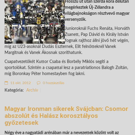
Hosszú út után szerda kora délután
megérkeztek Új-Zélandra a
világbajnokságon résztvevő magyar
versenyzők.
Junioroknál Fuchs Renáta, Horváth
Zsanett, Pap Dávid és Király István
fognak rajthoz állni jövő hét végén,
míg az U23-asoknál Dudás Eszternek, Elit felnőtteknél Vanek
Margitnak és Vanek Ákosnak szoríthatunk.
Csapatvezetőkét Kuttor Csaba és Borbély Miklós segíti a
sportolókat. Szintén a csapattal lesz a paratriatlonos Balogh Zoltán,
míg Boronkay Péter homestayben fog lakni.
11 okt. 2012
0 hozzászólás
Kategória:
Archív
Magyar Ironman sikerek Svájcban: Csomor
abszolút és Halász korosztályos
győzetesek
Négy éve a nagyatádi arénában már a nevezettek között volt az