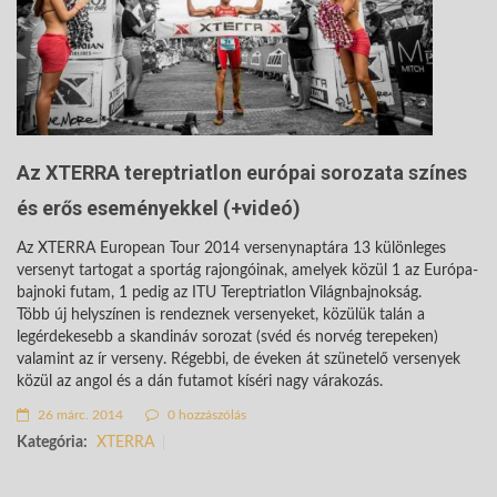
Az XTERRA tereptriatlon európai sorozata színes
és erős eseményekkel (+videó)
Az XTERRA European Tour 2014 versenynaptára 13 különleges
versenyt tartogat a sportág rajongóinak, amelyek közül 1 az Európa-
bajnoki futam, 1 pedig az ITU Tereptriatlon Világnbajnokság.
Több új helyszínen is rendeznek versenyeket, közülük talán a
legérdekesebb a skandináv sorozat (svéd és norvég terepeken)
valamint az ír verseny. Régebbi, de éveken át szünetelő versenyek
közül az angol és a dán futamot kíséri nagy várakozás.
26 márc. 2014
0 hozzászólás
Kategória:
XTERRA