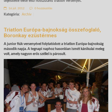
teljesítette élete első hosszútávú triatlon versenyét.
16 júl. 2012
0 hozzászólás
Kategória:
Archív
Triatlon Európa-bajnokság összefoglaló,
Boronkay ezüstérmes
A junior fiúk versenyével folytatódott a triatlon Európa-bajnokság
második napja. A tegnapi naphoz hasonlóan ismét kánikulai meleg
volt, amely nagyon erős széllel is párosult.