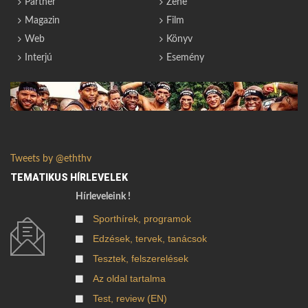
Partner
Zene
Magazin
Film
Web
Könyv
Interjú
Esemény
Tweets by @eththv
TEMATIKUS HÍRLEVELEK
Hírleveleink !
Sporthírek, programok
Edzések, tervek, tanácsok
Tesztek, felszerelések
Az oldal tartalma
Test, review (EN)