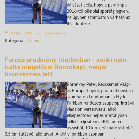
pályázat célja, hogy a paralimpia
2016-tól olimpiai sportág legyen.
Az ügyben szombaton várható az
IPC döntése.
10 dec. 2010
0 hozzászólás
Kategória:
Archív
Furcsa eredmény triatlonban - senki nem
tudta megelőzni Boronkayt, mégis
bronzérmes lett
Boronkay Péter, Kecskemét Világ-
és Európa-bajnok paratriatlonistája
szombaton Londonban, a Hyde
Parkban rendezett szupersprinttávú
viadalon versenyzett, ahol
elképesztően népes mezőnyben
kellett teljesíteni a 400 méter
úszásból, 10 km kerékpározásból és
3.5 km futásból álló távot. A királyi parkban azonban