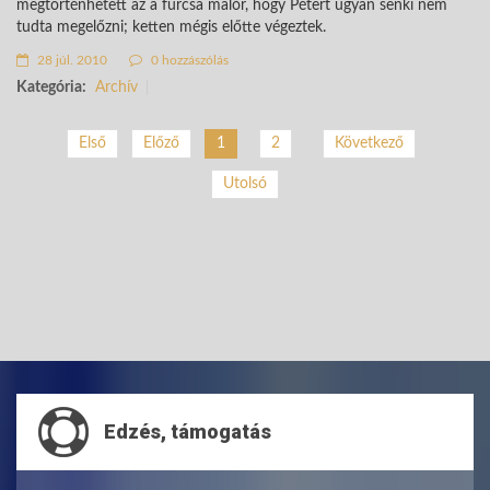
megtörténhetett az a furcsa malőr, hogy Pétert ugyan senki nem
tudta megelőzni; ketten mégis előtte végeztek.
28 júl. 2010
0 hozzászólás
Kategória:
Archív
2
Következő
Első
Előző
1
Utolsó
Edzés, támogatás