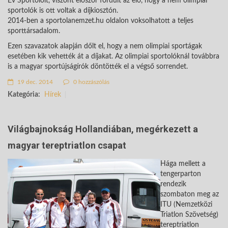
Év Sportolóit, viszont először fordult az elő, hogy a nem olimpiai
sportolók is ott voltak a díjkiosztón.
2014-ben a sportolanemzet.hu oldalon voksolhatott a teljes
sporttársadalom.
Ezen szavazatok alapján dőlt el, hogy a nem olimpiai sportágak
esetében kik vehették át a díjakat. Az olimpiai sportolóknál továbbra
is a magyar sportújságírók döntötték el a végső sorrendet.
19 dec. 2014
0 hozzászólás
Kategória:
Hírek
Világbajnokság Hollandiában, megérkezett a
magyar tereptriatlon csapat
Hága mellett a
tengerparton
rendezik
szombaton meg az
ITU (Nemzetközi
Triatlon Szövetség)
tereptriatlon