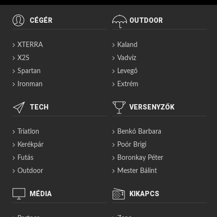
CÉGÉR
OUTDOOR
XTERRA
Kaland
X2S
Vadvíz
Spartan
Levegő
Ironman
Extrém
TECH
VERSENYZŐK
Triatlon
Benkó Barbara
Kerékpár
Poór Brigi
Futás
Boronkay Péter
Outdoor
Mester Bálint
MÉDIA
KIKAPCS