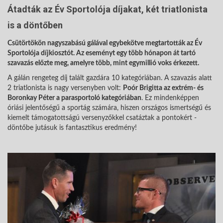
Átadták az Év Sportolója díjakat, két triatlonista
is a döntőben
Csütörtökön nagyszabású gálával egybekötve megtartották az Év
Sportolója díjkiosztót. Az eseményt egy több hónapon át tartó
szavazás előzte meg, amelyre több, mint egymillió voks érkezett.
A gálán rengeteg díj talált gazdára 10 kategóriában. A szavazás alatt
2 triatlonista is nagy versenyben volt:
Poór Brigitta az extrém- és
Boronkay Péter a parasportoló kategóriában
. Ez mindenképpen
óriási jelentőségű a sportág számára, hiszen országos ismertségű és
kiemelt támogatottságú versenyzőkkel csatáztak a pontokért -
döntőbe jutásuk is fantasztikus eredmény!