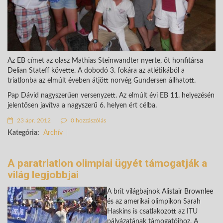
Az EB címet az olasz Mathias Steinwandter nyerte, őt honfitársa
Delian Stateff követte. A dobodó 3. fokára az atlétikából a
triatlonba az elmúlt éveben átjött norvég Gundersen állhatott.
Pap Dávid nagyszerűen versenyzett. Az elmúlt évi EB 11. helyezésén
jelentősen javítva a nagyszerű 6. helyen ért célba.
23 ápr. 2012
0 hozzászólás
Kategória:
Archív
A paratriatlon olimpiai ügyét támogatják a
világ legjobbjai
A brit világbajnok Alistair Brownlee
és az amerikai olimpikon Sarah
Haskins is csatlakozott az ITU
pályázatának támogatóihoz. A