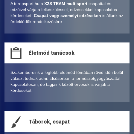
A terepsport.hu a
X2S TEAM multisport
csapattal és
edzőivel várja a felkészüléssel, edzéssekkel kapcsolatos
kérdéseket.
Csapat vagy személyi edzéseken
is állunk az
érdeklődök rendelkezésére.
Életmód tanácsok
Szakembereink a legtöbb életmód témában rövid időn belül
választ tudnak adni. Elsősorban a természetgyógyászattal
kapcsolatosan, de tagjaink között orvosok is várják a
kérdéseket.
Táborok, csapat