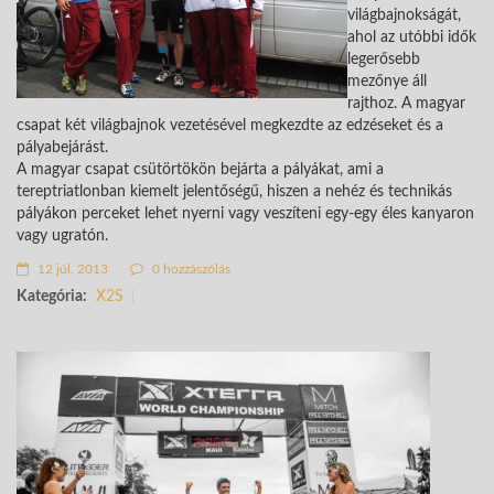
világbajnokságát,
ahol az utóbbi idők
legerősebb
mezőnye áll
rajthoz. A magyar
csapat két világbajnok vezetésével megkezdte az edzéseket és a
pályabejárást.
A magyar csapat csütörtökön bejárta a pályákat, ami a
tereptriatlonban kiemelt jelentőségű, hiszen a nehéz és technikás
pályákon perceket lehet nyerni vagy veszíteni egy-egy éles kanyaron
vagy ugratón.
12 júl. 2013
0 hozzászólás
Kategória:
X2S