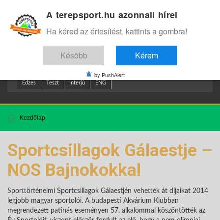
A terepsport.hu azonnali hírei
Bejelentkezés
.
Ha kéred az értesítést, kattints a gombra!
Késöbb
Kérem
by PushAlert
Edzes
Teszt
Interjú
ENG
Kezdőlap
Sportcsillagok Gálaestje –
NOS Bajnokokkal
Sporttörténelmi Sportcsillagok Gálaestjén vehették át díjaikat 2014
legjobb magyar sportolói. A budapesti Akvárium Klubban
megrendezett patinás eseményen 57. alkalommal köszöntötték az