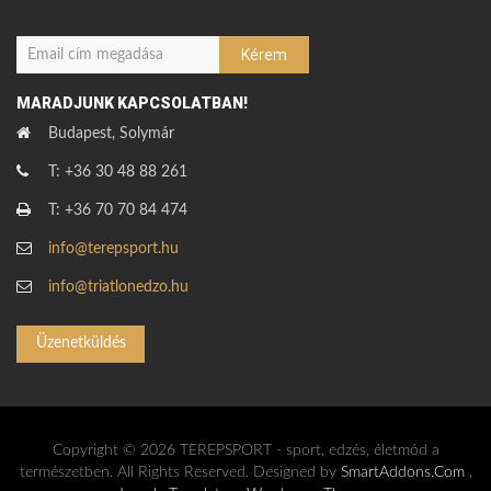
MARADJUNK KAPCSOLATBAN!
Budapest, Solymár
T: +36 30 48 88 261
T: +36 70 70 84 474
info@terepsport.hu
info@triatlonedzo.hu
Üzenetküldés
Copyright © 2026 TEREPSPORT - sport, edzés, életmód a
természetben. All Rights Reserved. Designed by
SmartAddons.Com
,