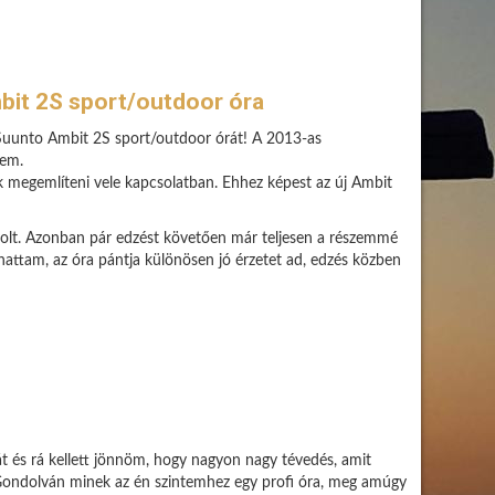
mbit 2S sport/outdoor óra
Suunto Ambit 2S sport/outdoor órát! A 2013-as
tem.
 megemlíteni vele kapcsolatban. Ehhez képest az új Ambit
 volt. Azonban pár edzést követően már teljesen a részemmé
hattam, az óra pántja különösen jó érzetet ad, edzés közben
s rá kellett jönnöm, hogy nagyon nagy tévedés, amit
 Gondolván minek az én szintemhez egy profi óra, meg amúgy