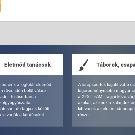
Életmód tanácsok
Táborok, csap
bereink a legtöbb életmód
A terepsportok legaktívabb és
 rövid időn belül választ
legeredményesebb magyar c
 adni. Elsősorban a
a X2S TEAM. Tagjai közé várj
zetgyógyászattal
azokat, akiknek a kalandok é
atosan, de tagjaink között
kihívások az élet mindennapo
 is várják a kérdéseket.
részei.