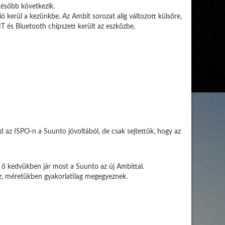
 később következik.
ió kerül a kezünkbe. Az Ambit sorozat alig változott külsőre,
NT és Bluetooth chipszett került az eszközbe,
 az ISPO-n a Suunto jóvoltából, de csak sejtettük, hogy az
 ő kedvükben jár most a Suunto az új Ambittal.
, méretükben gyakorlatilag megegyeznek.