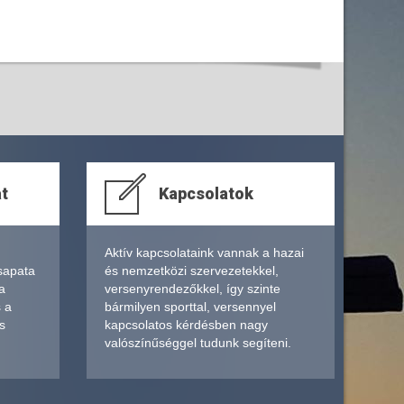
at
Kapcsolatok
Aktív kapcsolataink vannak a hazai
sapata
és nemzetközi szervezetekkel,
a
versenyrendezőkkel, így szinte
s a
bármilyen sporttal, versennyel
s
kapcsolatos kérdésben nagy
valószínűséggel tudunk segíteni.