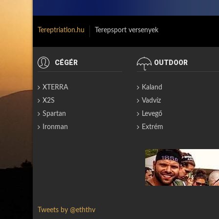
Tereptriatlon.hu
Terepsport versenyek
CÉGÉR
OUTDOOR
XTERRA
Kaland
X2S
Vadvíz
Spartan
Levegő
Ironman
Extrém
Tweets by @eththv