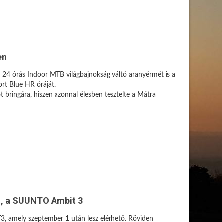
en
 a 24 órás Indoor MTB világbajnokság váltó aranyérmét is a
ort Blue HR óráját.
t bringára, hiszen azonnal élesben tesztelte a Mátra
l, a SUUNTO Ambit 3
3, amely szeptember 1 után lesz elérhető. Röviden