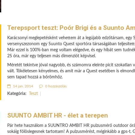
Terepsport teszt: Poór Brigi és a Suunto A
Karácsonyi meglepetésként vehettem át a legújabb edzőtársam, egy 
versenyszezonom egy Suunto Quest sportóra társaságában teljesítet
Már ezzel is 100%-ban meg voltam elégedve, és egy hibát sem tudnék
2S óra, már egy teljesen más dimenziót képvisel.
Méretét tekintve jóval nagyobb, és számomra eleinte picit szokatlan
vált. Tökéletesen kényelmes, és amit már a Quest esetében is elmond
sem tapad hozzá a bőrömhöz.
14 jan. 2014
0 hozzászólás
Kategória:
Teszt
SUUNTO AMBIT HR - élet a terepen
Pár hete használom a SUUNTRO AMBIT HR pulzusmérő outdoor órát é
sokáig fölöslegesnek tartottam! A pulzusmérést, méginkább a gps-t.