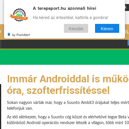
A terepsport.hu azonnali hírei
ENG
Reviews
Archívum
Rólunk
Ha kéred az értesítést, kattints a gombra!
Késöbb
Kérem
Ó
EDZÉS
ÉLETMÓD
VILÁG
B
by PushAlert
Immár Androiddal is műkö
óra, szofterfrissítéssel
Sokan nagyon várták már, hogy a Suunto Ambit3 órájukat teljes mért
telefonjuk van.
Az idő elérkezett, hogy a Suunto cég közzé és elérhetővé tegye Beta ve
különböző Android operációs rendszer létezik a világon, több mint 10