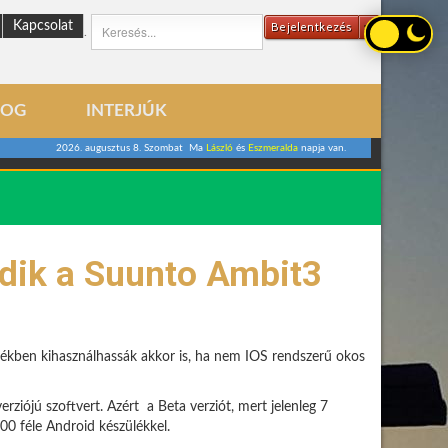
Kapcsolat
Bejelentkezés
.
LOG
INTERJÚK
2026. augusztus 8. Szombat Ma
László
és
Eszmeralda
napja van.
dik a Suunto Ambit3
ékben kihasználhassák akkor is, ha nem IOS rendszerű okos
rziójú szoftvert. Azért a Beta verziót, mert jelenleg 7
00 féle Android készülékkel.