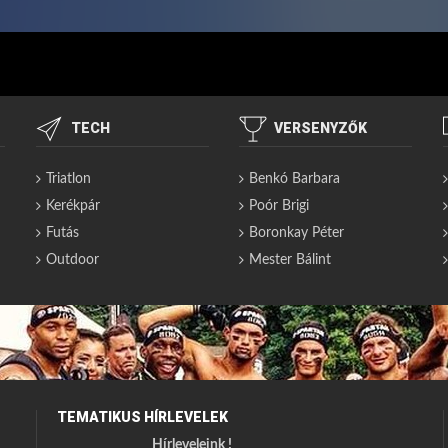
TECH
VERSENYZŐK
Triatlon
Benkó Barbara
Kerékpár
Poór Brigi
Futás
Boronkay Péter
Outdoor
Mester Bálint
TEMATIKUS HÍRLEVELEK
Hírleveleink !