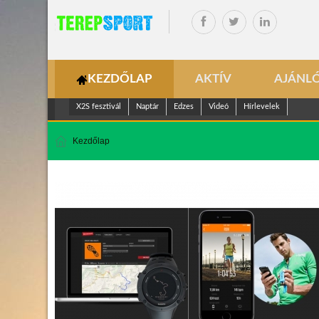
KEZDŐLAP
AKTÍV
AJÁNL
X2S fesztivál
Naptár
Edzes
Videó
Hírlevelek
Kezdőlap