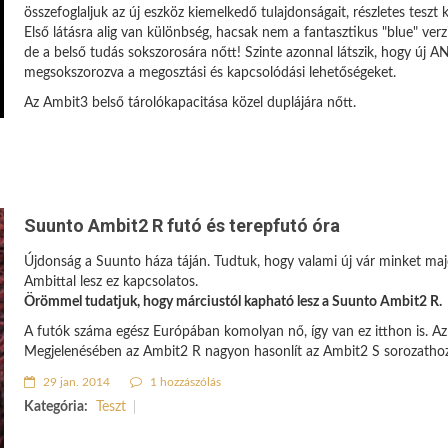
összefoglaljuk az új eszköz kiemelkedő tulajdonságait, részletes teszt
Első látásra alig van különbség, hacsak nem a fantasztikus "blue" verz
de a belső tudás sokszorosára nőtt! Szinte azonnal látszik, hogy új A
megsokszorozva a megosztási és kapcsolódási lehetőségeket.
Az Ambit3 belső tárolókapacitása közel duplájára nőtt.
Suunto Ambit2 R futó és terepfutó óra
Újdonság a Suunto háza táján. Tudtuk, hogy valami új vár minket majd
Ambittal lesz ez kapcsolatos.
Örömmel tudatjuk, hogy márciustól kapható lesz a Suunto Ambit2 R.
A futók száma egész Európában komolyan nő, így van ez itthon is. Az
Megjelenésében az Ambit2 R nagyon hasonlít az Ambit2 S sorozathoz
29 jan. 2014
1 hozzászólás
Kategória:
Teszt