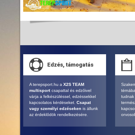
Edzés, támogatás
A terepsport.hu a
X2S TEAM
Szakem
multisport
csapattal és edzőivel
témában
várja a felkészüléssel, edzéssekkel
tudnak
kapcsolatos kérdéseket.
Csapat
termés
vagy személyi edzéseken
is állunk
kapcsol
az érdeklődök rendelkezésére.
orvosok