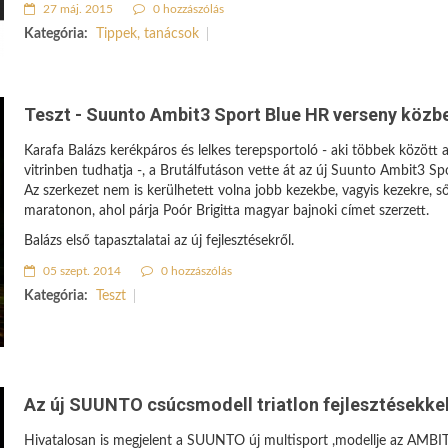
27 máj. 2015
0 hozzászólás
Kategória:
Tippek, tanácsok
Teszt - Suunto Ambit3 Sport Blue HR verseny közb
Karafa Balázs kerékpáros és lelkes terepsportoló - aki többek között
vitrinben tudhatja -, a Brutálfutáson vette át az új Suunto Ambit3 Sp
Az szerkezet nem is kerülhetett volna jobb kezekbe, vagyis kezekre, ső
maratonon, ahol párja Poór Brigitta magyar bajnoki címet szerzett.
Balázs első tapasztalatai az új fejlesztésekről.
05 szept. 2014
0 hozzászólás
Kategória:
Teszt
Az új SUUNTO csúcsmodell triatlon fejlesztésekke
Hivatalosan is megjelent a SUUNTO új multisport ,modellje az AMBIT