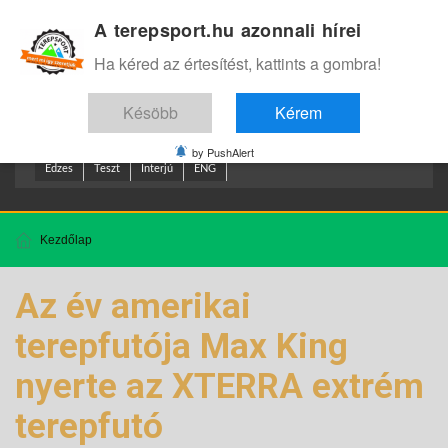
A terepsport.hu azonnali hírei
Bejelentkezés
.
Ha kéred az értesítést, kattints a gombra!
Késöbb
Kérem
by PushAlert
Edzes
Teszt
Interjú
ENG
Kezdőlap
Az év amerikai
terepfutója Max King
nyerte az XTERRA extrém
terepfutó