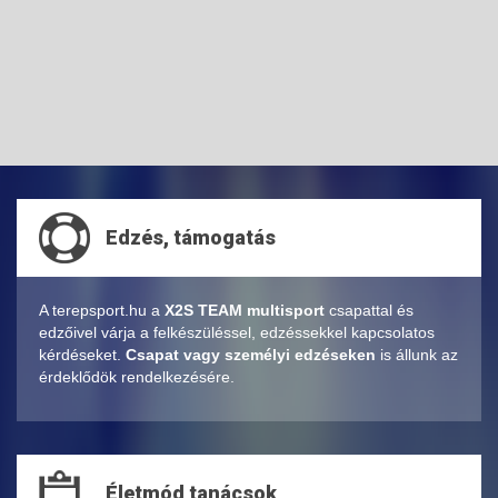
Edzés, támogatás
A terepsport.hu a
X2S TEAM multisport
csapattal és
edzőivel várja a felkészüléssel, edzéssekkel kapcsolatos
kérdéseket.
Csapat vagy személyi edzéseken
is állunk az
érdeklődök rendelkezésére.
Életmód tanácsok