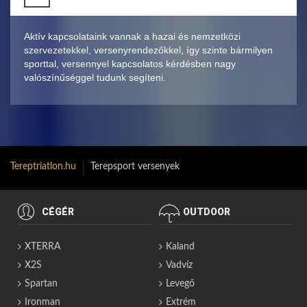
Aktív kapcsolataink vannak a hazai és nemzetközi
szervezetekkel, versenyrendezőkkel, így szinte bármilyen
sporttal, versennyel kapcsolatos kérdésben nagy
valószínűséggel tudunk segíteni.
Tereptriatlon.hu
Terepsport versenyek
CÉGÉR
OUTDOOR
XTERRA
Kaland
X2S
Vadvíz
Spartan
Levegő
Ironman
Extrém