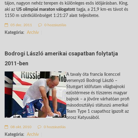
tájon, nagyon nehéz terepen és különleges esős időjárásban. King,
aki az
US olimpiai maraton válogatott
tagja, a 21,9 km-es távot és
1150 m szintkülönbséget 1:21:27 alatt teljesítette.
05 dec. 2011
0 hozzászólás
Kategória:
Archív
Bodrogi László amerikai csapatban folytatja
2011-ben
A tavaly óta francia licenccel
versenyző Bodrogi László –
Stuttgart időfutam világbajnoki
ezüstérmese és tízszeres magyar
bajnok – a jövőre várhatóan profi
másodosztályú státuszú amerikai
Team Type 1 csapathoz igazolt az
orosz Katyusából.
08 okt. 2010
0 hozzászólás
Kategória:
Archív