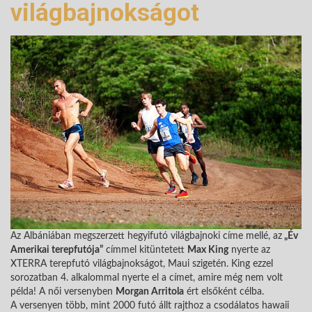
világbajnokságot
Az Albániában megszerzett hegyifutó világbajnoki címe mellé, az
„Év
Amerikai terepfutója”
címmel kitüntetett
Max King
nyerte az
XTERRA terepfutó világbajnokságot, Maui szigetén. King ezzel
sorozatban 4. alkalommal nyerte el a címet, amire még nem volt
példa! A női versenyben
Morgan Arritola
ért elsőként célba.
A versenyen több, mint 2000 futó állt rajthoz a csodálatos hawaii