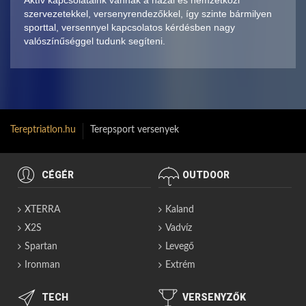
Aktív kapcsolataink vannak a hazai és nemzetközi
szervezetekkel, versenyrendezőkkel, így szinte bármilyen
sporttal, versennyel kapcsolatos kérdésben nagy
valószínűséggel tudunk segíteni.
Tereptriatlon.hu
Terepsport versenyek
CÉGÉR
OUTDOOR
XTERRA
Kaland
X2S
Vadvíz
Spartan
Levegő
Ironman
Extrém
TECH
VERSENYZŐK