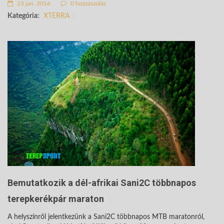
23 jan. 2016
0 hozzászólás
Kategória:
XTERRA
Bemutatkozik a dél-afrikai Sani2C többnapos
terepkerékpár maraton
A helyszínről jelentkezünk a Sani2C többnapos MTB maratonról,