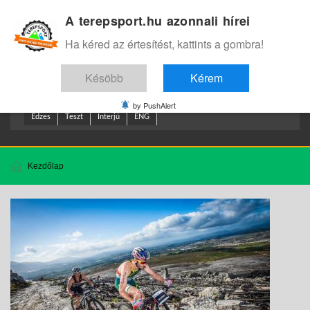
A terepsport.hu azonnali hírei
Bejelentkezés
.
Ha kéred az értesítést, kattints a gombra!
Késöbb
Kérem
by PushAlert
Edzes
Teszt
Interjú
ENG
Kezdőlap