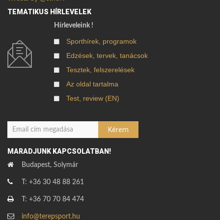
TEMATIKUS HÍRLEVELEK
Hírleveleink !
Sporthírek, programok
Edzések, tervek, tanácsok
Tesztek, felszerelések
Az oldal tartalma
Test, review (EN)
MARADJUNK KAPCSOLATBAN!
Budapest, Solymár
T: +36 30 48 88 261
T: +36 70 70 84 474
info@terepsport.hu