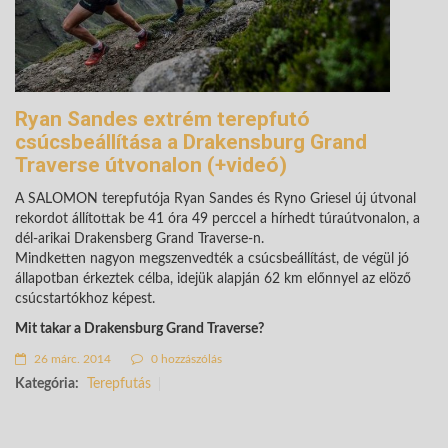
Ryan Sandes extrém terepfutó
csúcsbeállítása a Drakensburg Grand
Traverse útvonalon (+videó)
A SALOMON terepfutója Ryan Sandes és Ryno Griesel új útvonal
rekordot állítottak be 41 óra 49 perccel a hírhedt túraútvonalon, a
dél-arikai Drakensberg Grand Traverse-n.
Mindketten nagyon megszenvedték a csúcsbeállítást, de végül jó
állapotban érkeztek célba, idejük alapján 62 km előnnyel az elöző
csúcstartókhoz képest.
Mit takar a Drakensburg Grand Traverse?
26 márc. 2014
0 hozzászólás
Kategória:
Terepfutás