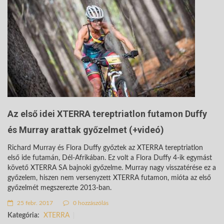
Az első idei XTERRA tereptriatlon futamon Duffy
és Murray arattak győzelmet (+videó)
Richard Murray és Flora Duffy győztek az XTERRA tereptriatlon
első ide futamán, Dél-Afrikában. Ez volt a Flora Duffy 4-ik egymást
követő XTERRA SA bajnoki győzelme. Murray nagy visszatérése ez a
győzelem, hiszen nem versenyzett XTERRA futamon, mióta az első
győzelmét megszerezte 2013-ban.
25 febr. 2017
0 hozzászólás
Kategória:
XTERRA