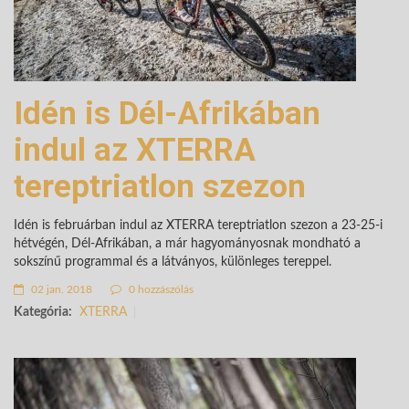
Idén is Dél-Afrikában
indul az XTERRA
tereptriatlon szezon
Idén is februárban indul az XTERRA tereptriatlon szezon a 23-25-i
hétvégén, Dél-Afrikában, a már hagyományosnak mondható a
sokszínű programmal és a látványos, különleges tereppel.
02 jan. 2018
0 hozzászólás
Kategória:
XTERRA