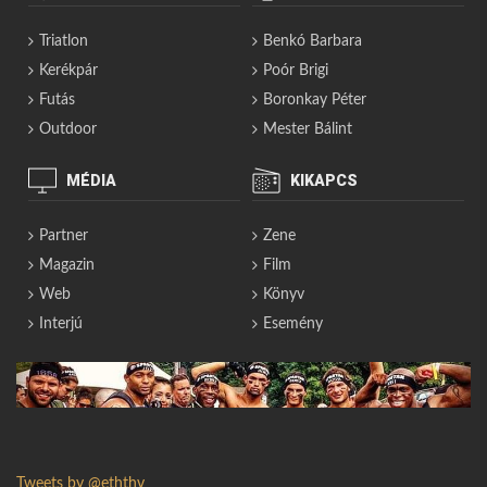
Triatlon
Benkó Barbara
Kerékpár
Poór Brigi
Futás
Boronkay Péter
Outdoor
Mester Bálint
MÉDIA
KIKAPCS
Partner
Zene
Magazin
Film
Web
Könyv
Interjú
Esemény
Tweets by @eththv