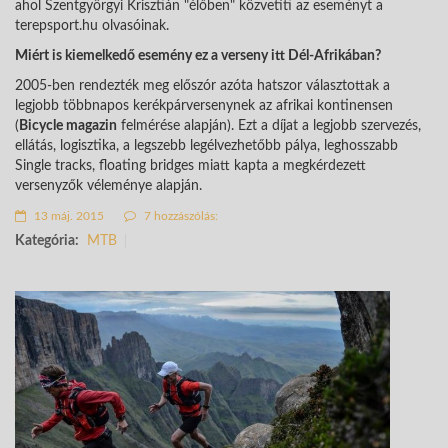
ahol Szentgyörgyi Krisztián "élőben" közvetíti az eseményt a
terepsport.hu olvasóinak.
Miért is kiemelkedő esemény ez a verseny itt Dél-Afrikában?
2005-ben rendezték meg előszór azóta hatszor választottak a
legjobb többnapos kerékpárversenynek az afrikai kontinensen
(
Bicycle magazin
felmérése alapján). Ezt a díjat a legjobb szervezés,
ellátás, logisztika, a legszebb legélvezhetőbb pálya, leghosszabb
Single tracks, floating bridges miatt kapta a megkérdezett
versenyzők véleménye alapján.
13 máj. 2015
7 hozzászólás:
Kategória:
MTB