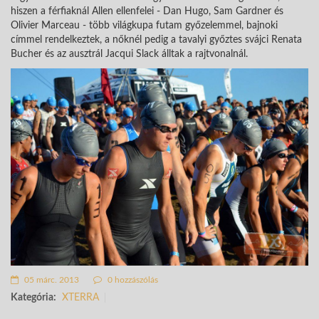
hiszen a férfiaknál Allen ellenfelei - Dan Hugo, Sam Gardner és
Olivier Marceau - több világkupa futam győzelemmel, bajnoki
címmel rendelkeztek, a nőknél pedig a tavalyi győztes svájci Renata
Bucher és az ausztrál Jacqui Slack álltak a rajtvonalnál.
05 márc. 2013
0 hozzászólás
Kategória:
XTERRA