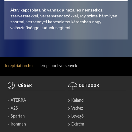
Aktív kapcsolataink vannak a hazai és nemzetközi
szervezetekkel, versenyrendezőkkel, így szinte bármilyen
sporttal, versennyel kapcsolatos kérdésben nagy
valószínűséggel tudunk segíteni.
Tereptriatlon.hu
Terepsport versenyek
CÉGÉR
OUTDOOR
XTERRA
Kaland
X2S
Vadvíz
Spartan
Levegő
Ironman
Extrém