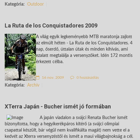
Kategória:
Outdoor
La Ruta de los Conquistadores 2009
A világ egyik legkeményebb MTB maratonja zajlott
az elmúlt héten - La Ruta de los Conquistadores. 4
nap, őserdő, úttalan útak és minden kihívás, ami
ezalatt megtalálja a versenyzőket. Idén 172 montis
érkezett célba.
16 nov. 2009
0 hozzászólás
Kategória:
Archív
XTerra Japán - Bucher ismét jó formában
A japán viadalon a svájci Renata Bucher ismét
bizonyította, hogy a hegyikerékpáros kitérő (a svájci olimpiai
csapattal készült, bár végül nem kvalifikálta magát) nem vette el a
kedvét az Xterra versenyzéstől és ismét a maui világbajnokság a cél.