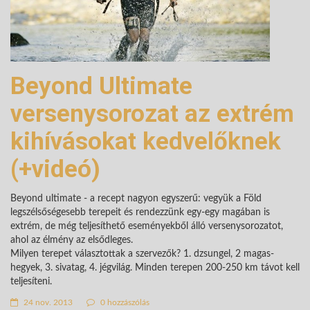
Beyond Ultimate
versenysorozat az extrém
kihívásokat kedvelőknek
(+videó)
Beyond ultimate - a recept nagyon egyszerű: vegyük a Föld
legszélsőségesebb terepeit és rendezzünk egy-egy magában is
extrém, de még teljesíthető eseményekből álló versenysorozatot,
ahol az élmény az elsődleges.
Milyen terepet választottak a szervezők? 1. dzsungel, 2 magas-
hegyek, 3. sivatag, 4. jégvilág. Minden terepen 200-250 km távot kell
teljesíteni.
24 nov. 2013
0 hozzászólás