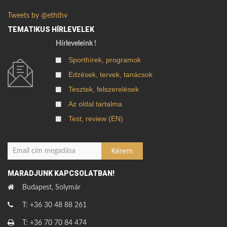
Tweets by @eththv
TEMATIKUS HÍRLEVELEK
Hírleveleink !
Sporthírek, programok
Edzések, tervek, tanácsok
Tesztek, felszerelések
Az oldal tartalma
Test, review (EN)
MARADJUNK KAPCSOLATBAN!
Budapest, Solymár
T: +36 30 48 88 261
T: +36 70 70 84 474