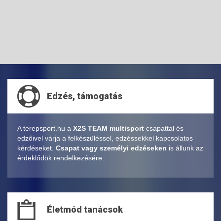
Edzés, támogatás
A terepsport.hu a
X2S TEAM multisport
csapattal és
edzőivel várja a felkészüléssel, edzéssekkel kapcsolatos
kérdéseket.
Csapat vagy személyi edzéseken
is állunk az
érdeklődök rendelkezésére.
Életmód tanácsok