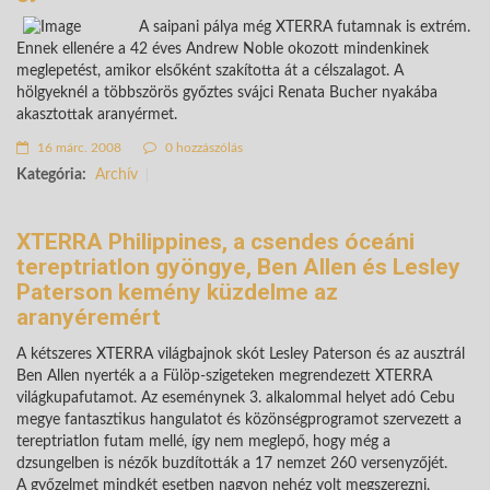
A saipani pálya még XTERRA futamnak is extrém.
Ennek ellenére a 42 éves Andrew Noble okozott mindenkinek
meglepetést, amikor elsőként szakította át a célszalagot. A
hölgyeknél a többszörös győztes svájci Renata Bucher nyakába
akasztottak aranyérmet.
16 márc. 2008
0 hozzászólás
Kategória:
Archív
XTERRA Philippines, a csendes óceáni
tereptriatlon gyöngye, Ben Allen és Lesley
Paterson kemény küzdelme az
aranyéremért
A kétszeres XTERRA világbajnok skót Lesley Paterson és az ausztrál
Ben Allen nyerték a a Fülöp-szigeteken megrendezett XTERRA
világkupafutamot. Az eseménynek 3. alkalommal helyet adó Cebu
megye fantasztikus hangulatot és közönségprogramot szervezett a
tereptriatlon futam mellé, így nem meglepő, hogy még a
dzsungelben is nézők buzdították a 17 nemzet 260 versenyzőjét.
A győzelmet mindkét esetben nagyon nehéz volt megszerezni,