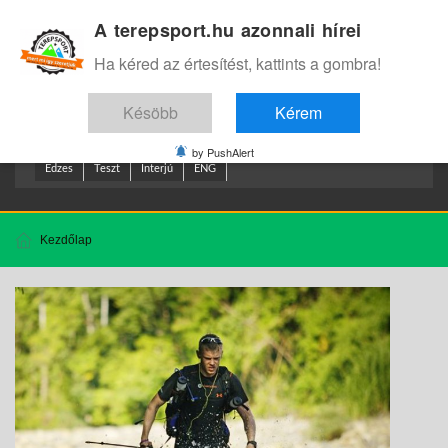
A terepsport.hu azonnali hírei
Bejelentkezés
.
Ha kéred az értesítést, kattints a gombra!
Késöbb
Kérem
by PushAlert
Edzes
Teszt
Interjú
ENG
Kezdőlap