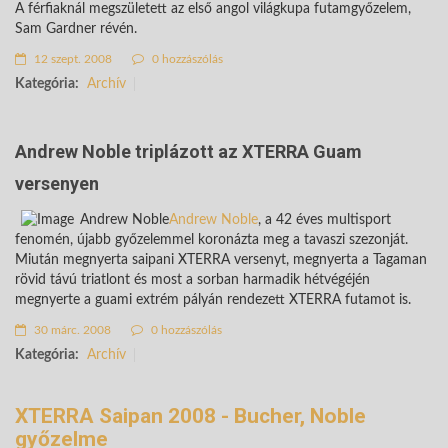
A férfiaknál megszületett az első angol világkupa futamgyőzelem,
Sam Gardner révén.
12 szept. 2008
0 hozzászólás
Kategória:
Archív
Andrew Noble triplázott az XTERRA Guam
versenyen
Andrew Noble
Andrew Noble
, a 42 éves multisport
fenomén, újabb győzelemmel koronázta meg a tavaszi szezonját.
Miután megnyerta saipani XTERRA versenyt, megnyerta a Tagaman
rövid távú triatlont és most a sorban harmadik hétvégéjén
megnyerte a guami extrém pályán rendezett XTERRA futamot is.
30 márc. 2008
0 hozzászólás
Kategória:
Archív
XTERRA Saipan 2008 - Bucher, Noble
győzelme