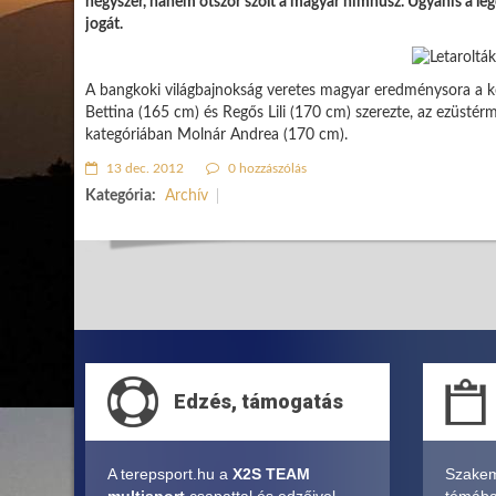
négyszer, hanem ötször szólt a magyar himnusz. Ugyanis a le
jogát.
A bangkoki világbajnokság veretes magyar eredménysora a kö
Bettina (165 cm) és Regős Lili (170 cm) szerezte, az ezüstér
kategóriában Molnár Andrea (170 cm).
13 dec. 2012
0 hozzászólás
Kategória:
Archív
Edzés, támogatás
A terepsport.hu a
X2S TEAM
Szakem