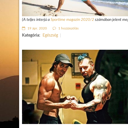
(A teljes interjú a
Sportime magazin 2020/2
számában jelent meg
19 ápr. 2020
1 hozzászólás
Kategória:
Egészség