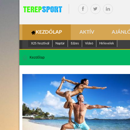
KEZDŐLAP
AKTÍV
AJÁNL
X2S fesztivál
Naptár
Edzes
Videó
Hírlevelek
Kezdőlap