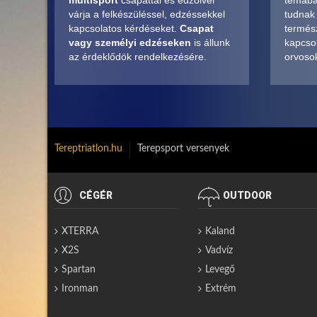
multisport
csapattal és edzőivel
témában
várja a felkészüléssel, edzéssekkel
tudnak
kapcsolatos kérdéseket.
Csapat
termés
vagy személyi edzéseken
is állunk
kapcsol
az érdeklődök rendelkezésére.
orvosok
Tereptriatlon.hu
Terepsport versenyek
CÉGÉR
OUTDOOR
XTERRA
Kaland
X2S
Vadvíz
Spartan
Levegő
Ironman
Extrém