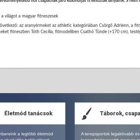
geredményesebb női csapatnak járó különdíjat is elhozták lányaink. S nem
vetkező: az aranyérmeket az athletic kategóriában Csörgő Adrienn, a fit
meket fitneszben Tóth Cecília, fitmodellben Csathó Tünde (+170 cm), test
Életmód tanácsok
Táborok, csap
bereink a legtöbb életmód
A terepsportok legaktívabb és