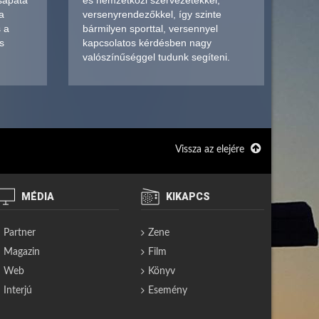
sapata
és nemzetközi szervezetekkel,
a
versenyrendezőkkel, így szinte
s a
bármilyen sporttal, versennyel
s
kapcsolatos kérdésben nagy
valószínűséggel tudunk segíteni.
Vissza az elejére
MÉDIA
KIKAPCS
Partner
Zene
Magazin
Film
Web
Könyv
Interjú
Esemény