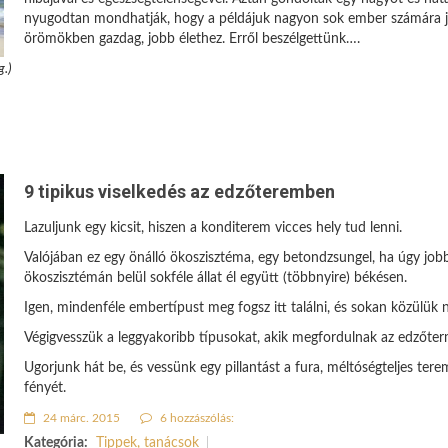
nyugodtan mondhatják, hogy a példájuk nagyon sok ember számára j
örömökben gazdag, jobb élethez. Erről beszélgettünk….
.)
9 tipikus viselkedés az edzőteremben
Lazuljunk egy kicsit, hiszen a konditerem vicces hely tud lenni.
Valójában ez egy önálló ökoszisztéma, egy betondzsungel, ha úgy jobba
ökoszisztémán belül sokféle állat él együtt (többnyire) békésen.
Igen, mindenféle embertípust meg fogsz itt találni, és sokan közülük 
Végigvesszük a leggyakoribb típusokat, akik megfordulnak az edzőte
Ugorjunk hát be, és vessünk egy pillantást a fura, méltóségteljes ter
fényét.
24 márc. 2015
6 hozzászólás:
Kategória:
Tippek, tanácsok