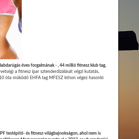
labdarúgás éves forgalmának - , 44 millió fitnesz klub tag,
etség) a fitnesz ipar sztenderdizálását végzi kutatás,
A 2010 óta működő EHFA tag MFESZ itthon végez hasonló
 testépítő- és fitnesz-világbajnokságon, ahol nem is