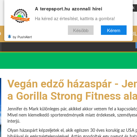
A terepsport.hu azonnali hírei
ENG
Reviews
Archívum
Rólunk
Ha kéred az értesítést, kattints a gombra!
Késöbb
Kérem
Ó
EDZÉS
ÉLETMÓD
VILÁG
B
by PushAlert
Vegán edző házaspár - Jen
a Gorilla Strong Fitness ala
Jennifer és Mark különleges pár, akikkel akkor vettem fel a kapcsola
Mivel nem kiemelkedő sporteredményeik miatt érdekesek, személyesen
interjú.
Olyan házaspárt képzeljetek el, akik egészen 30 éves korukig az USA
hibájával és egészségtelenségével. Aztán gondoltak egy nagyot és ha