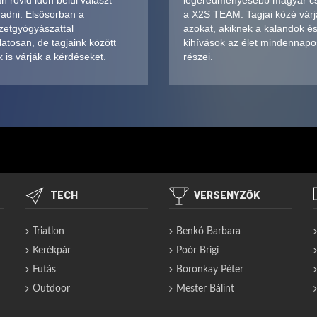
 rövid időn belül választ
legeredményesebb magyar c
 adni. Elsősorban a
a X2S TEAM. Tagjai közé várj
zetgyógyászattal
azokat, akiknek a kalandok é
atosan, de tagjaink között
kihívások az élet mindennapo
 is várják a kérdéseket.
részei.
TECH
VERSENYZŐK
Triatlon
Benkó Barbara
Kerékpár
Poór Brigi
Futás
Boronkay Péter
Outdoor
Mester Bálint