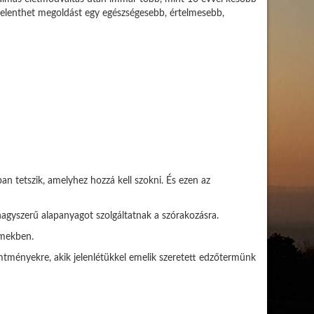
elenthet megoldást egy egészségesebb, értelmesebb,
n tetszik, amelyhez hozzá kell szokni. És ezen az
nagyszerű alapanyagot szolgáltatnak a szórakozásra.
rmekben.
emtményekre, akik jelenlétükkel emelik szeretett edzőtermünk