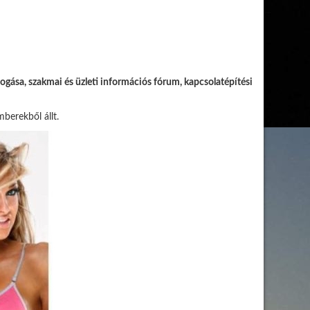
fogása, szakmai és üzleti információs fórum, kapcsolatépítési
berekből állt.