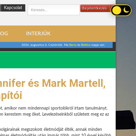
Kapcsolat
Bejelentkezés
.
LOG
INTERJÚK
2026. augusztus 6. Csütörtök Ma
Berta
és
Bettina
napja van.
nifer és Mark Martell,
pítói
tot, amikor nem mindennapi sportolókról írtam tanulmányt.
 kerestem meg őket. Levelezéseinkből született meg ez az
 polgárainak megszokott életmódját élték, annak minden
talmas életmódváltás után immár több, mint 10 évvel később