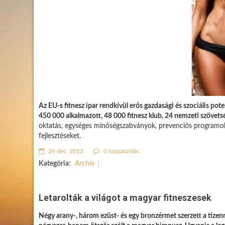
Az EU-s fitnesz ipar rendkívül erős gazdasági és szociális pote
450 000 alkalmazott, 48 000 fitnesz klub, 24 nemzeti szövetsé
oktatás, egységes minőségszabványok, prevenciós programok 
fejlesztéseket.
24 dec. 2012
0 hozzászólás
Kategória:
Archív
Letarolták a világot a magyar fitneszesek
Négy arany-, három ezüst- és egy bronzérmet szerzett a tize