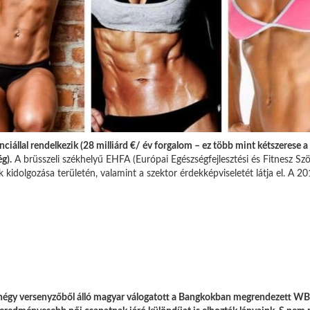
nciállal rendelkezik (28 milliárd €/ év forgalom – ez több mint kétszerese a 
g).
A brüsszeli székhelyű EHFA (Európai Egészségfejlesztési és Fitnesz Szöv
kidolgozása területén, valamint a szektor érdekképviseletét látja el. 
nnégy versenyzőből álló magyar válogatott a Bangkokban megrendezett WBPF