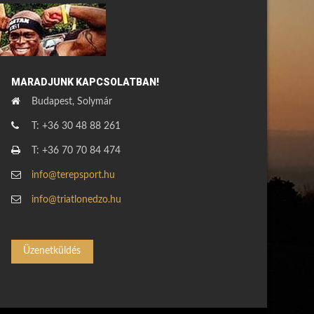
MARADJUNK KAPCSOLATBAN!
Budapest, Solymár
T: +36 30 48 88 261
T: +36 70 70 84 474
info@terepsport.hu
info@triatlonedzo.hu
Üzenetküldés