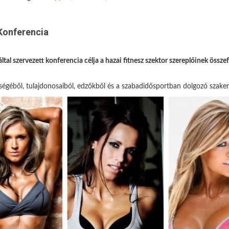
Konferencia
tal szervezett konferencia célja a hazai fitnesz szektor szereplőinek össze
égéből, tulajdonosaiból, edzőkből és a szabadidősportban dolgozó szakem