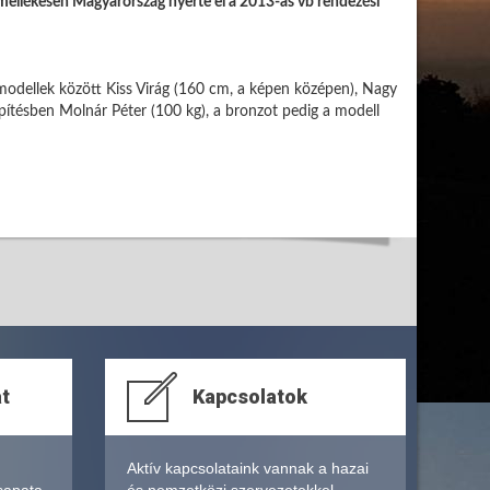
 mellékesen Magyarország nyerte el a 2013-as vb rendezési
modellek között Kiss Virág (160 cm, a képen középen), Nagy
építésben Molnár Péter (100 kg), a bronzot pedig a modell
at
Kapcsolatok
Aktív kapcsolataink vannak a hazai