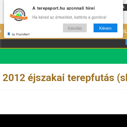
A terepsport.hu azonnali hírei
ENG
Reviews
Archívum
Rólunk
Ha kéred az értesítést, kattints a gombra!
Késöbb
Kérem
Ó
EDZÉS
ÉLETMÓD
VILÁG
B
by PushAlert
012 éjszakai terepfutás (s