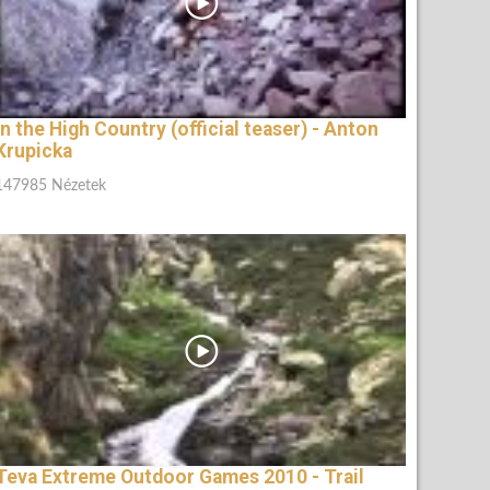
In the High Country (official teaser) - Anton
Krupicka
147985 Nézetek
Teva Extreme Outdoor Games 2010 - Trail