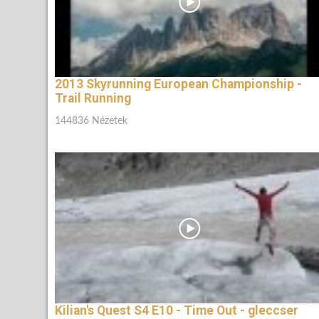
2013 Skyrunning European Championship -
Trail Running
144836 Nézetek
Kilian's Quest S4 E10 - Time Out - gleccser