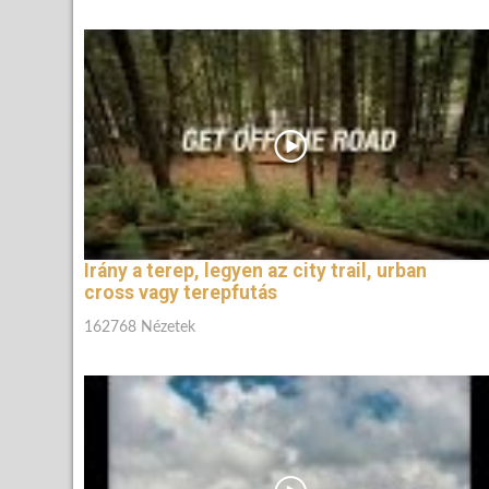
Irány a terep, legyen az city trail, urban
cross vagy terepfutás
162768 Nézetek