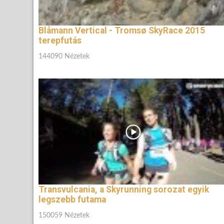
Blåmann Vertical - Tromsø SkyRace 2015
terepfutás
144090 Nézetek
Transvulcania, a Skyrunning sorozat egyik
legszebb futama
150059 Nézetek