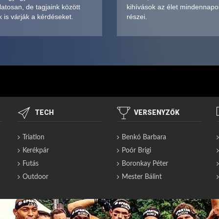
atosan, de tagjaink között
kihívások az élet mindennapo
 is várják a kérdéseket.
részei.
TECH
VERSENYZŐK
Triatlon
Benkó Barbara
Kerékpár
Poór Brigi
Futás
Boronkay Péter
Outdoor
Mester Bálint