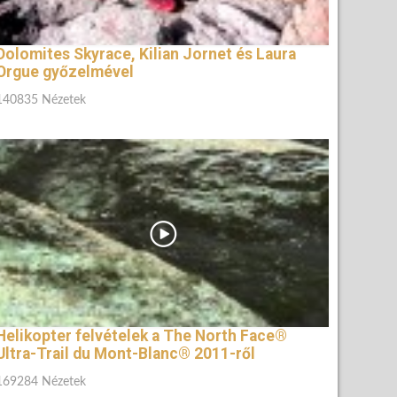
Dolomites Skyrace, Kilian Jornet és Laura
Orgue győzelmével
140835 Nézetek
Helikopter felvételek a The North Face®
Ultra-Trail du Mont-Blanc® 2011-ről
169284 Nézetek