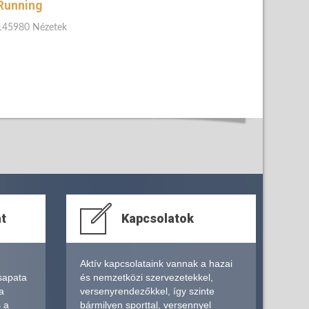
Running
145980 Nézetek
at
Kapcsolatok
Aktív kapcsolataink vannak a hazai
sapata
és nemzetközi szervezetekkel,
a
versenyrendezőkkel, így szinte
s a
bármilyen sporttal, versennyel