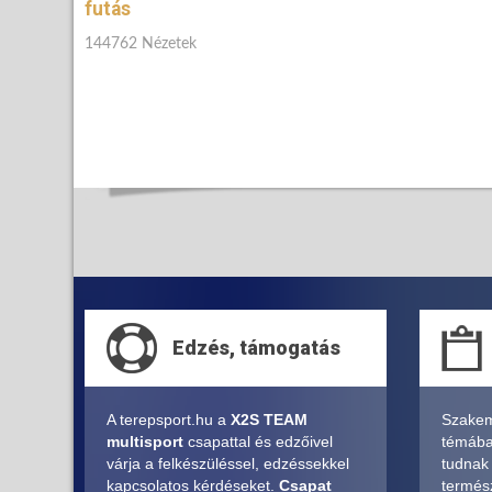
futás
144762 Nézetek
Edzés, támogatás
A terepsport.hu a
X2S TEAM
Szakem
multisport
csapattal és edzőivel
témában
várja a felkészüléssel, edzéssekkel
tudnak
kapcsolatos kérdéseket.
Csapat
termés