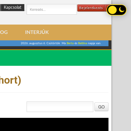
Kapcsolat
Bejelentkezés
.
LOG
INTERJÚK
2026. augusztus 6. Csütörtök Ma
Berta
és
Bettina
napja van.
hort)
GO