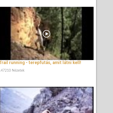
Trail running - terepfutás, amit látni kell!
147210 Nézetek