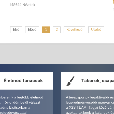
148544 Nézetek
Első
Előző
1
2
Következő
Utolsó
Életmód tanácsok
Táborok, csap
bereink a legtöbb életmód
A terepsportok legaktívabb és
 rövid időn belül választ
legeredményesebb magyar c
 adni. Elsősorban a
a X2S TEAM. Tagjai közé várj
zetgyógyászattal
azokat, akiknek a kalandok é