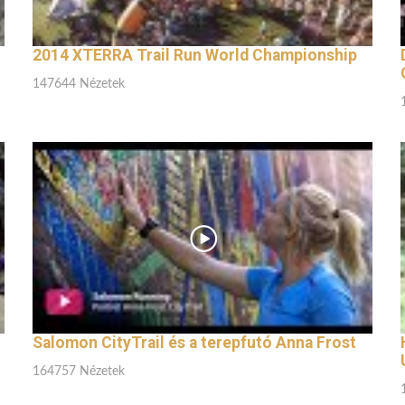
2014 XTERRA Trail Run World Championship
147644 Nézetek
Salomon CityTrail és a terepfutó Anna Frost
164757 Nézetek