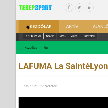
KEZDŐLAP
AKTÍV
AJÁNL
X2S fesztivál
Naptár
Edzes
Videó
Hírlevelek
Kezdőlap
Run
LAFUMA La SaintéLyon 2
Run
/
121199 Nézetek