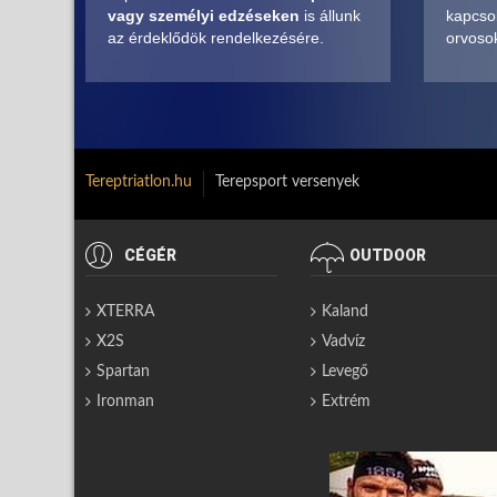
vagy személyi edzéseken
is állunk
kapcsol
az érdeklődök rendelkezésére.
orvosok
Tereptriatlon.hu
Terepsport versenyek
CÉGÉR
OUTDOOR
XTERRA
Kaland
X2S
Vadvíz
Spartan
Levegő
Ironman
Extrém