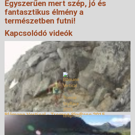
Egyszerűen mert szép, jó és
fantasztikus élmény a
természetben futni!
Kapcsolódó videók
Blåmann Vertical - Tromsø SkyRace 2015
terepfutás
144105 Nézetek