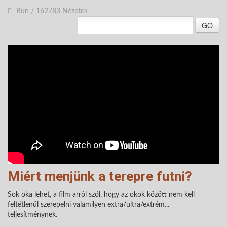
Run
/
162783 Nézetek
GO
Miért menjünk a terepre futni?
Sok oka lehet, a film arról szól, hogy az okok között nem kell
feltétlenül szerepelni valamilyen extra/ultra/extrém...
teljesítménynek.