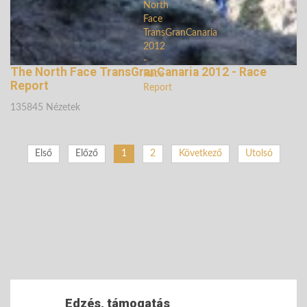
The North Face TransGranCanaria 2012 - Race
Report
135845 Nézetek
Első
Előző
1
2
Következő
Utolsó
Edzés, támogatás