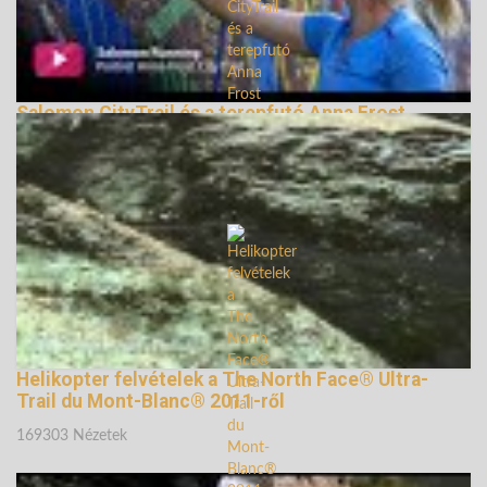
Salomon CityTrail és a terepfutó Anna Frost
164776 Nézetek
Helikopter felvételek a The North Face® Ultra-
Trail du Mont-Blanc® 2011-ről
169303 Nézetek