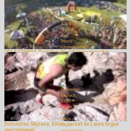
2014 XTERRA Trail Run World Championship
147656 Nézetek
Dolomites Skyrace, Kilian Jornet és Laura Orgue
győzelmével