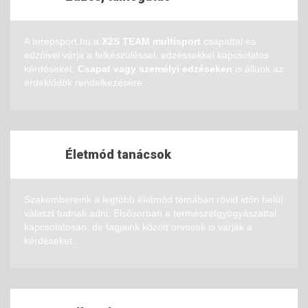
A terepsport.hu a
X2S TEAM multisport
csapattal és
edzőivel várja a felkészüléssel, edzéssekkel kapcsolatos
kérdéseket.
Csapat vagy személyi edzéseken
is állunk az
érdeklődök rendelkezésére.
Életmód tanácsok
Szakembereink a legtöbb életmód témában rövid időn belül
választ tudnak adni. Elsősorban a természetgyógyászattal
kapcsolatosan, de tagjaink között orvosok is várják a
kérdéseket.