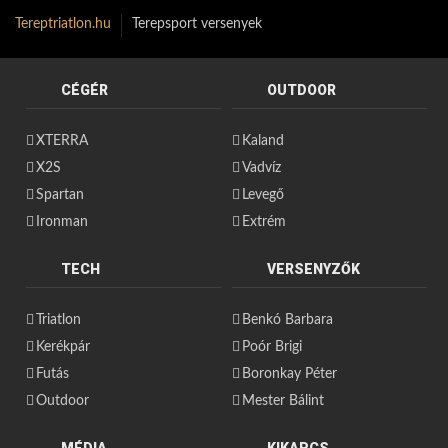
Tereptriatlon.hu
Terepsport versenyek
CÉGÉR
OUTDOOR
XTERRA
Kaland
X2S
Vadvíz
Spartan
Levegő
Ironman
Extrém
TECH
VERSENYZŐK
Triatlon
Benkó Barbara
Kerékpár
Poór Brigi
Futás
Boronkay Péter
Outdoor
Mester Bálint