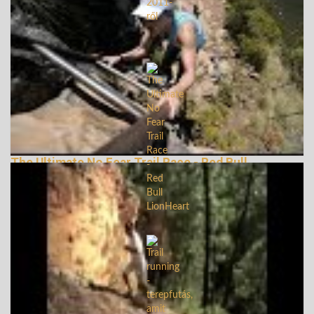
The Ultimate No Fear Trail Race - Red Bull
LionHeart
162053 Nézetek