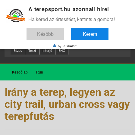
A terepsport.hu azonnali hírei
Bejelentkezés
.
Ha kéred az értesítést, kattints a gombra!
Késöbb
Kérem
by PushAlert
Edzes
Teszt
Interjú
ENG
Kezdőlap
Run
Irány a terep, legyen az
city trail, urban cross vagy
terepfutás