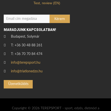
Test, review (EN)
MARADJUNK KAPCSOLATBAN!
Budapest, Solymár
T: +36 30 48 88 261
T: +36 70 70 84 474
info@terepsport.hu
info@triatlonedzo.hu
Üzenetküldés
Copyright © 2026 TEREPSPORT - sport, edzés, életmód a