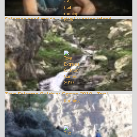
Salomon road movie - A trail running island
148558 Nézetek
Teva Extreme Outdoor Games 2010 - Trail
Running
145991 Nézetek