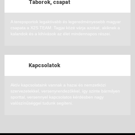
Táborok, csapat
A terepsportok legaktívabb és legeredményesebb magyar
csapata a X2S TEAM. Tagjai közé várja azokat, akiknek a
kalandok és a kihívások az élet mindennapos részei.
Kapcsolatok
Aktív kapcsolataink vannak a hazai és nemzetközi
szervezetekkel, versenyrendezőkkel, így szinte bármilyen
sporttal, versennyel kapcsolatos kérdésben nagy
valószínűséggel tudunk segíteni.