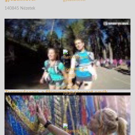
140845 Nézetek
Transvulcania, a Skyrunning sorozat egyik
legszebb futama
150072 Nézetek