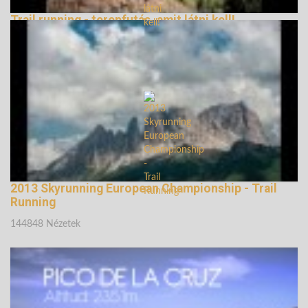
Trail running - terepfutás, amit látni kell!
147220 Nézetek
2013 Skyrunning European Championship - Trail
Running
144848 Nézetek