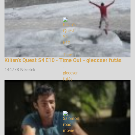
148001 Nézetek
Kilian's Quest S4 E10 - Time Out - gleccser futás
144778 Nézetek