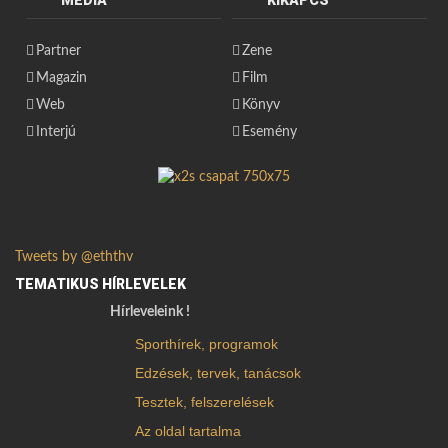
MÉDIA
KIKAPCS
Partner
Zene
Magazin
Film
Web
Könyv
Interjú
Esemény
Tweets by @eththv
TEMATIKUS HÍRLEVELEK
Hírleveleink !
Sporthírek, programok
Edzések, tervek, tanácsok
Tesztek, felszerelések
Az oldal tartalma