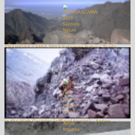
TRANSVULCANIA 2013 Salomon Nature Trails
143022 Nézetek
In the High Country (official teaser) - Anton
Krupicka