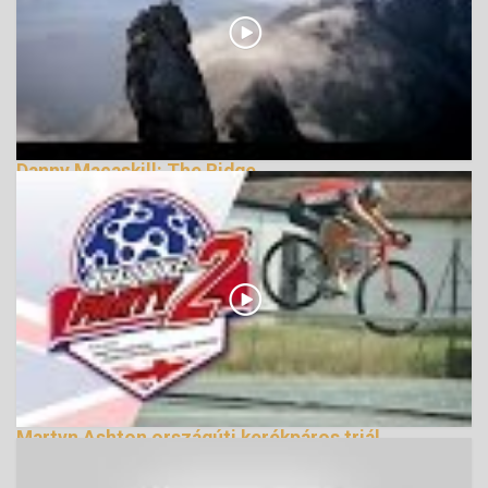
Danny Macaskill: The Ridge
170691 Nézetek
Martyn Ashton országúti kerékpáros triál
bemutatója (2. rész)