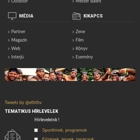
Outdoor
Mester Bálint
MÉDIA
KIKAPCS
Partner
Zene
Magazin
Film
Web
Könyv
Interjú
Esemény
Tweets by @eththv
TEMATIKUS HÍRLEVELEK
Hírleveleink !
Sporthírek, programok
Edzések, tervek, tanácsok