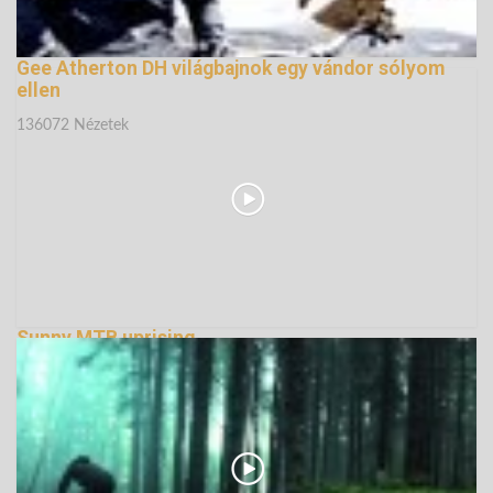
Gee Atherton DH világbajnok egy vándor sólyom
ellen
136072 Nézetek
Sunny MTB uprising...
135184 Nézetek