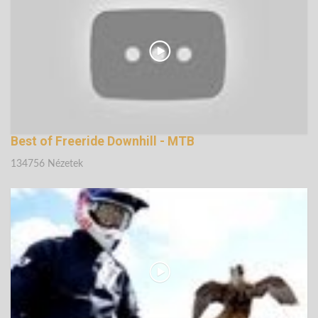
142432 Nézetek
Best of Freeride Downhill - MTB
134756 Nézetek