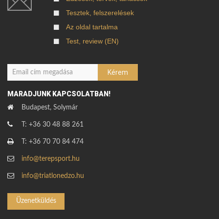
Tesztek, felszerelések
Az oldal tartalma
Test, review (EN)
MARADJUNK KAPCSOLATBAN!
Budapest, Solymár
T: +36 30 48 88 261
T: +36 70 70 84 474
info@terepsport.hu
info@triatlonedzo.hu
Üzenetküldés