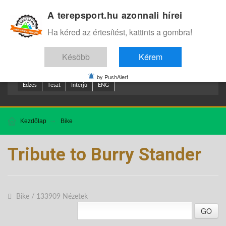
A terepsport.hu azonnali hírei
Bejelentkezés
.
Ha kéred az értesítést, kattints a gombra!
Késöbb
Kérem
by PushAlert
Edzes
Teszt
Interjú
ENG
Kezdőlap
Bike
Tribute to Burry Stander
Bike
/
133909 Nézetek
GO