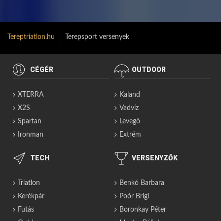
Tereptriatlon.hu
Terepsport versenyek
CÉGÉR
OUTDOOR
XTERRA
Kaland
X2S
Vadvíz
Spartan
Levegő
Ironman
Extrém
TECH
VERSENYZŐK
Triatlon
Benkó Barbara
Kerékpár
Poór Brigi
Futás
Boronkay Péter