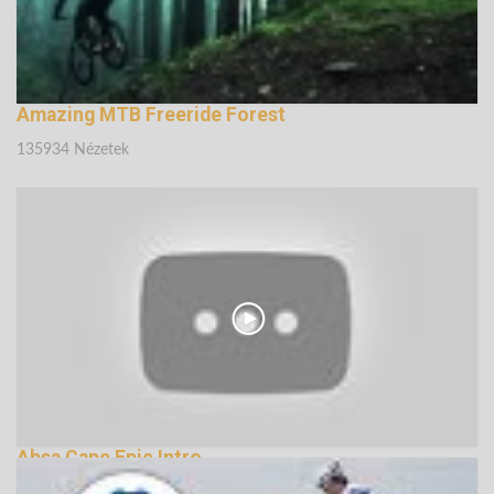
Amazing MTB Freeride Forest
135934 Nézetek
Absa Cape Epic Intro
139466 Nézetek