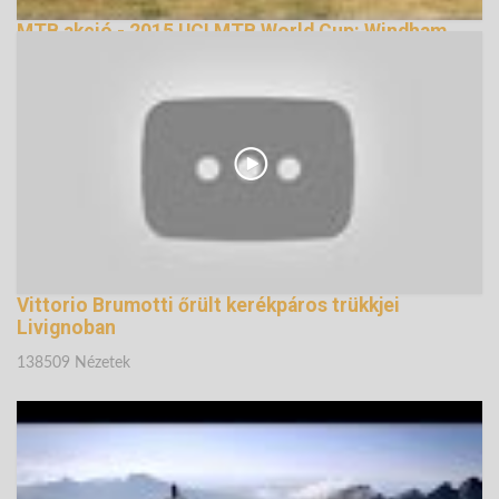
MTB akció - 2015 UCI MTB World Cup: Windham
(USA)
134405 Nézetek
Vittorio Brumotti őrült kerékpáros trükkjei
Livignoban
138509 Nézetek