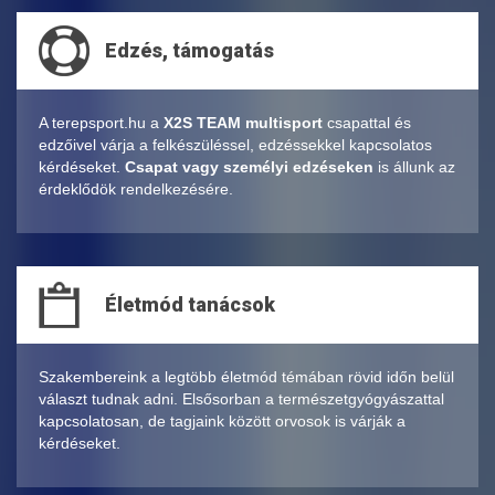
Edzés, támogatás
A terepsport.hu a
X2S TEAM multisport
csapattal és
edzőivel várja a felkészüléssel, edzéssekkel kapcsolatos
kérdéseket.
Csapat vagy személyi edzéseken
is állunk az
érdeklődök rendelkezésére.
Életmód tanácsok
Szakembereink a legtöbb életmód témában rövid időn belül
választ tudnak adni. Elsősorban a természetgyógyászattal
kapcsolatosan, de tagjaink között orvosok is várják a
kérdéseket.