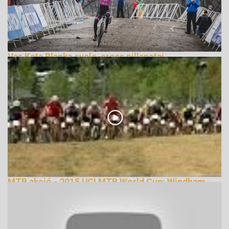
Vas Kata Blanka cyclo-cross pillanatai
276059 Nézetek
MTB akció - 2015 UCI MTB World Cup: Windham
(USA)
134288 Nézetek