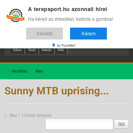
A terepsport.hu azonnali hírei
Bejelentkezés
.
Ha kéred az értesítést, kattints a gombra!
Késöbb
Kérem
by PushAlert
Edzes
Teszt
Interjú
ENG
Kezdőlap
Bike
Sunny MTB uprising...
Bike
/
135066 Nézetek
GO