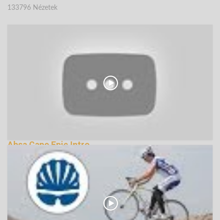
133796 Nézetek
Absa Cape Epic Intro
139349 Nézetek