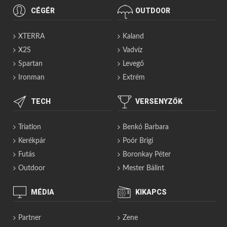
CÉGÉR
OUTDOOR
XTERRA
Kaland
X2S
Vadvíz
Spartan
Levegő
Ironman
Extrém
TECH
VERSENYZŐK
Triatlon
Benkó Barbara
Kerékpár
Poór Brigi
Futás
Boronkay Péter
Outdoor
Mester Bálint
MÉDIA
KIKAPCS
Partner
Zene