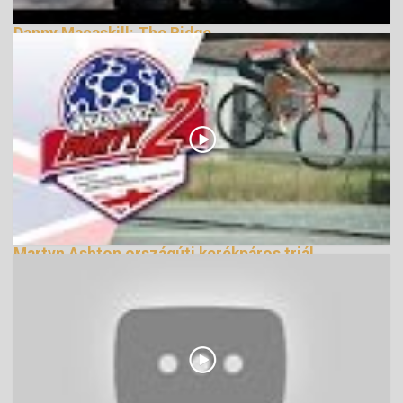
Danny Macaskill: The Ridge
170560 Nézetek
Martyn Ashton országúti kerékpáros triál
bemutatója (2. rész)
142314 Nézetek