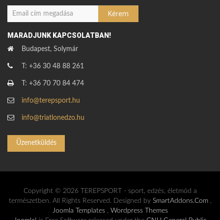
MARADJUNK KAPCSOLATBAN!
Budapest, Solymár
T: +36 30 48 88 261
T: +36 70 70 84 474
info@terepsport.hu
info@triatlonedzo.hu
Üzenetküldés
Copyright © 2026 TEREPSPORT - sport, edzés, életmód a
természetben. All Rights Reserved. Designed by
SmartAddons.Com
,
Joomla Templates
,
Wordpress Themes