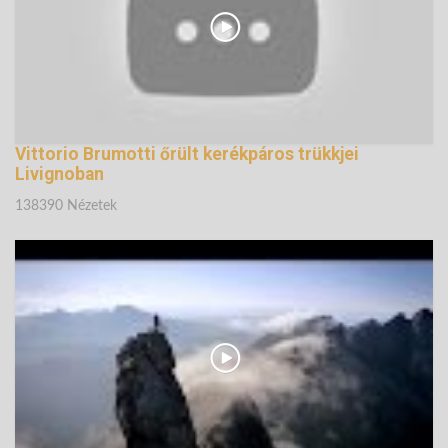
Vittorio Brumotti őrült kerékpáros trükkjei
Livignoban
138390 Nézetek