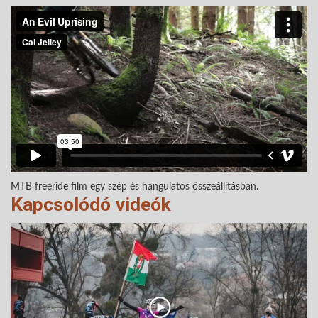
MTB freeride film egy szép és hangulatos összeállításban.
Kapcsolódó videók