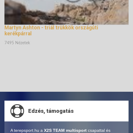
Martyn Ashton - triál trükkök országúti
kerékpárral
7495 Nézetek
Edzés, támogatás
A terepsport.hu a
X2S TEAM multisport
csapattal és