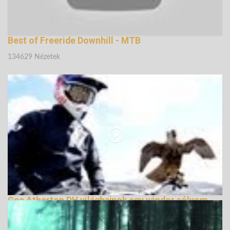
Best of Freeride Downhill - MTB
134629 Nézetek
Gee Atherton DH világbajnok egy vándor sólyom
ellen
135949 Nézetek