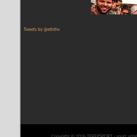
Tweets by @eththv
Copyright © 2026 TEREPSPORT - sport, edzés,