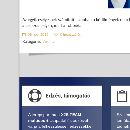
Az egyik esélyesnek számított, azonban a körülmények nem ked
a csúszós pályán, mint a többiek.
08 nov. 2012
0 hozzászólás
Kategória:
Archív
Edzés, támogatás
A terepsport.hu a
X2S TEAM
Szakem
multisport
csapattal és edzőivel
témában
várja a felkészüléssel, edzéssekkel
tudnak