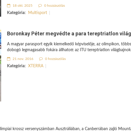
18 okt. 2025
0 hozzászólás
Kategória:
Multisport
Boronkay Péter megvédte a para tereptriatlon vilá
A magyar parasport egyik kiemelkedő képviselője, az olimpikon, több
dobogó legmagasabb fokára állhatott az ITU tereptriatlon világbajnok
21 nov. 2016
0 hozzászólás
Kategória:
XTERRA
olimpiai krossz versenyszámban Ausztráliában, a Canberrában zajló Mount