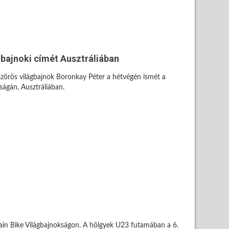
gbajnoki címét Ausztráliában
szörös világbajnok Boronkay Péter a hétvégén ismét a
ságán, Ausztráliában.
ain Bike Világbajnokságon. A hölgyek U23 futamában a 6.