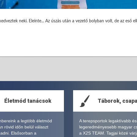
veztek neki. Eleinte... Az úszás után a vezető bolyban volt, de az eső e
Életmód tanácsok
Táborok, csap
bereink a legtöbb életmód
A terepsportok legaktívabb és
 rövid időn belül választ
legeredményesebb magyar c
 adni. Elsősorban a
a X2S TEAM. Tagjai közé várj