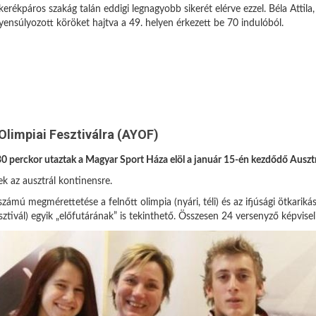
kerékpáros szakág talán eddigi legnagyobb sikerét elérve ezzel. Béla Attil
gyensúlyozott köröket hajtva a 49. helyen érkezett be 70 indulóból.
 Olimpiai Fesztiválra (AYOF)
0 perckor utaztak a Magyar Sport Háza elöl a január 15-én kezdődő Ausztrá
ek az ausztrál kontinensre.
ú megmérettetése a felnőtt olimpia (nyári, téli) és az ifjúsági ötkarikás
tivál) egyik „előfutárának” is tekinthető. Összesen 24 versenyző képvis