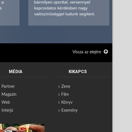
s a
bármilyen sporttal, versennyel
s
kapcsolatos kérdésben nagy
valószínűséggel tudunk segíteni.
Vissza az elejére
MÉDIA
KIKAPCS
Partner
Zene
Magazin
Film
Web
Könyv
Interjú
Esemény