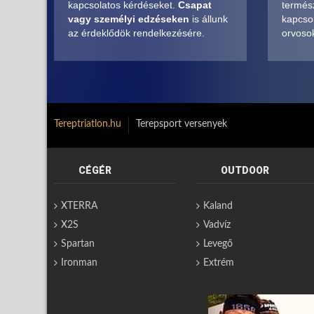
kapcsolatos kérdéseket.
Csapat
termés
vagy személyi edzéseken
is állunk
kapcsol
az érdeklődök rendelkezésére.
orvosok
Tereptriatlon.hu
Terepsport versenyek
CÉGÉR
OUTDOOR
XTERRA
Kaland
X2S
Vadvíz
Spartan
Levegő
Ironman
Extrém