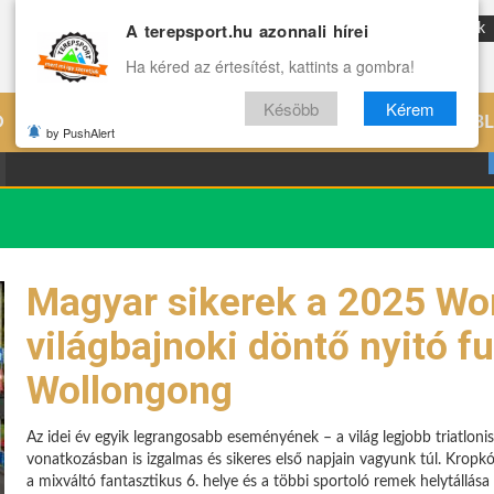
A terepsport.hu azonnali hírei
ENG
Reviews
Archívum
Rólunk
Ha kéred az értesítést, kattints a gombra!
Késöbb
Kérem
Ó
EDZÉS
ÉLETMÓD
VILÁG
B
by PushAlert
Magyar sikerek a 2025 Wor
világbajnoki döntő nyitó f
Wollongong
Az idei év egyik legrangosabb eseményének – a világ legjobb triatlon
vonatkozásban is izgalmas és sikeres első napjain vagyunk túl. Kropk
a mixváltó fantasztikus 6. helye és a többi sportoló remek helytállása 