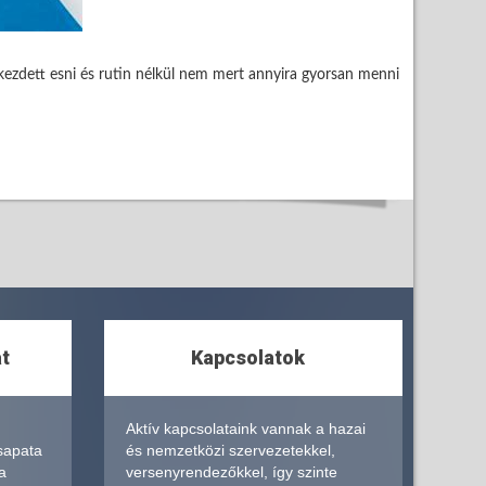
lkezdett esni és rutin nélkül nem mert annyira gyorsan menni
at
Kapcsolatok
Aktív kapcsolataink vannak a hazai
sapata
és nemzetközi szervezetekkel,
a
versenyrendezőkkel, így szinte