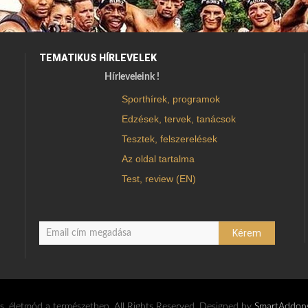
TEMATIKUS HÍRLEVELEK
Hírleveleink !
Sporthírek, programok
Edzések, tervek, tanácsok
Tesztek, felszerelések
Az oldal tartalma
Test, review (EN)
 életmód a természetben. All Rights Reserved. Designed by
SmartAddon