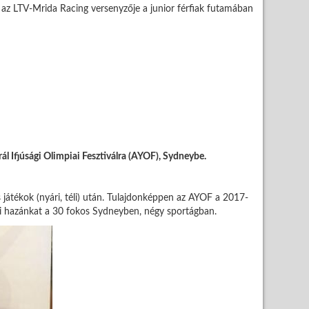
a, az LTV-Mrida Racing versenyzője a junior férfiak futamában
l Ifjúsági Olimpiai Fesztiválra (AYOF), Sydneybe.
 játékok (nyári, téli) után. Tulajdonképpen az AYOF a 2017-
eli hazánkat a 30 fokos Sydneyben, négy sportágban.