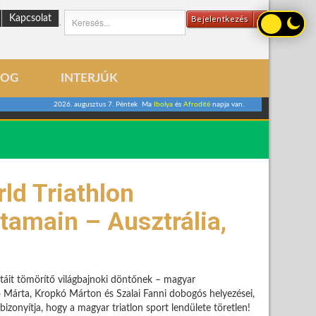
Kapcsolat
Bejelentkezés
.
LOG
INTERJÚK
2026. augusztus 7. Péntek Ma
Ibolya
és
Afrodité
napja van.
ld Triathlon
utamain – Ausztrália,
istáit tömörítő világbajnoki döntőnek – magyar
ó Márta, Kropkó Márton és Szalai Fanni dobogós helyezései,
bizonyítja, hogy a magyar triatlon sport lendülete töretlen!