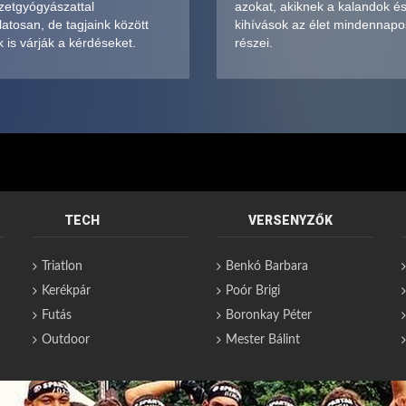
zetgyógyászattal
azokat, akiknek a kalandok é
atosan, de tagjaink között
kihívások az élet mindennapo
 is várják a kérdéseket.
részei.
TECH
VERSENYZŐK
Triatlon
Benkó Barbara
Kerékpár
Poór Brigi
Futás
Boronkay Péter
Outdoor
Mester Bálint