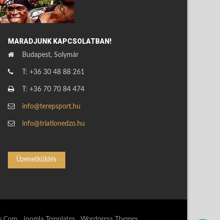
MARADJUNK KAPCSOLATBAN!
Budapest, Solymár
T: +36 30 48 88 261
T: +36 70 70 84 474
info@terepsport.hu
info@triatlonedzo.hu
Üzenetküldés
s.Com
,
Joomla Templates
,
Wordpress Themes