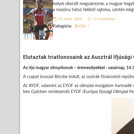
helyet sikerült megszereznie, a magyar hegyi
a mezőny hátsó feléből rajtolva, szintén kie
03 szept. 2009
0 hozzászólás
Kategória:
Archív
Elutaztak triatlonosaink az Ausztrál Ifjúsági
Az ifjú magyar olimpikonok – éremesélyekkel - vasárnap, 14:3
A csapat busszal Bécsbe indult, az osztrák fővárosból repüln
Az AYOF, valamint az EYOF az olimpiai mozgalom harmadik szám
ben Győrben rendezendő EYOF (Európai Ifjúsági Olimpiai Fesz