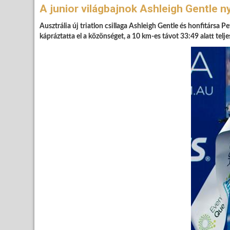
A junior világbajnok Ashleigh Gentle n
Ausztrália új triatlon csillaga Ashleigh Gentle és honfitársa 
kápráztatta el a közönséget, a 10 km-es távot 33:49 alatt telj