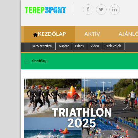
KEZDŐLAP
AKTÍV
AJÁNL
X2S fesztivál
Naptár
Edzes
Videó
Hírlevelek
Kezdőlap