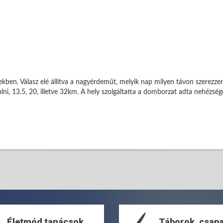
kben. Válasz elé állítva a nagyérdeműt, melyik nap milyen távon szerezz
ni, 13.5, 20, illetve 32km. A hely szolgáltatta a domborzat adta nehézsé
Életmód tanácsok
Táborok, csap