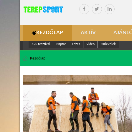
KEZDŐLAP
AKTÍV
AJÁNL
X2S fesztivál
Naptár
Edzes
Videó
Hírlevelek
Kezdőlap