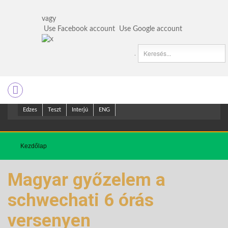
vagy
Use Facebook account
Use Google account
.
Edzes
Teszt
Interjú
ENG
Kezdőlap
Magyar győzelem a
schwechati 6 órás
versenyen