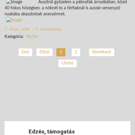
Ausztrál győzelem a pálmafák árnyékában, közel
40 fokos hőségben. a nőknél és a férfiaknál is aussie versenyző
nyakába akasztottak aranyérmet.
30 jún. 2008
0 hozzászólás
Kategória:
Archív
2
Következő
Első
Előző
1
Utolsó
Edzés, támogatás