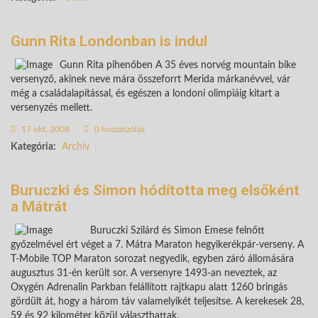
Gunn Rita Londonban is indul
Gunn Rita pihenőben A 35 éves norvég mountain bike
versenyző, akinek neve mára összeforrt Merida márkanévvel, vár
még a családalapítással, és egészen a londoni olimpiáig kitart a
versenyzés mellett.
17 okt. 2008
0 hozzászólás
Kategória:
Archív
Buruczki és Simon hódította meg elsőként
a Mátrát
Buruczki Szilárd és Simon Emese felnőtt
győzelmével ért véget a 7. Mátra Maraton hegyikerékpár-verseny. A
T-Mobile TOP Maraton sorozat negyedik, egyben záró állomására
augusztus 31-én került sor. A versenyre 1493-an neveztek, az
Oxygén Adrenalin Parkban felállított rajtkapu alatt 1260 bringás
gördült át, hogy a három táv valamelyikét teljesítse. A kerekesek 28,
59 és 92 kilométer közül választhattak.