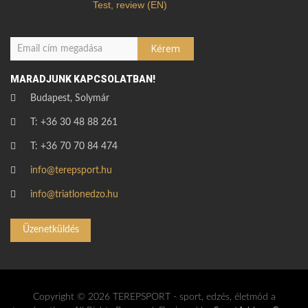
Test, review (EN)
MARADJUNK KAPCSOLATBAN!
Budapest, Solymár
T: +36 30 48 88 261
T: +36 70 70 84 474
info@terepsport.hu
info@triatlonedzo.hu
Üzenetküldés
Copyright © 2026 TEREPSPORT - sport, edzés, életmód a