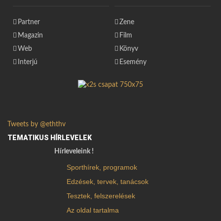
Partner
Zene
Magazin
Film
Web
Könyv
Interjú
Esemény
Tweets by @eththv
TEMATIKUS HÍRLEVELEK
Hírleveleink !
Sporthírek, programok
Edzések, tervek, tanácsok
Tesztek, felszerelések
Az oldal tartalma