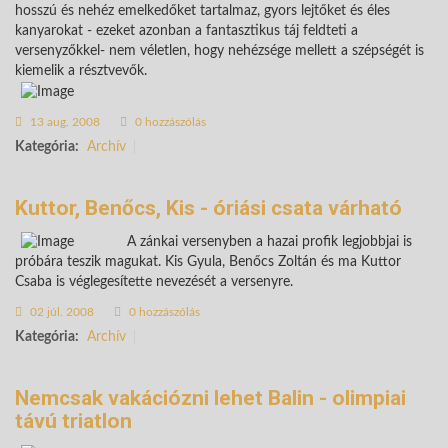
hosszú és nehéz emelkedőket tartalmaz, gyors lejtőket és éles
kanyarokat - ezeket azonban a fantasztikus táj feldteti a
versenyzőkkel- nem véletlen, hogy nehézsége mellett a szépségét is
kiemelik a résztvevők.
13 aug. 2008
0 hozzászólás
Kategória:
Archív
Kuttor, Benőcs, Kis - óriási csata várható
A zánkai versenyben a hazai profik legjobbjai is
próbára teszik magukat. Kis Gyula, Benőcs Zoltán és ma Kuttor
Csaba is véglegesítette nevezését a versenyre.
02 júl. 2008
0 hozzászólás
Kategória:
Archív
Nemcsak vakációzni lehet Balin - olimpiai
távú triatlon