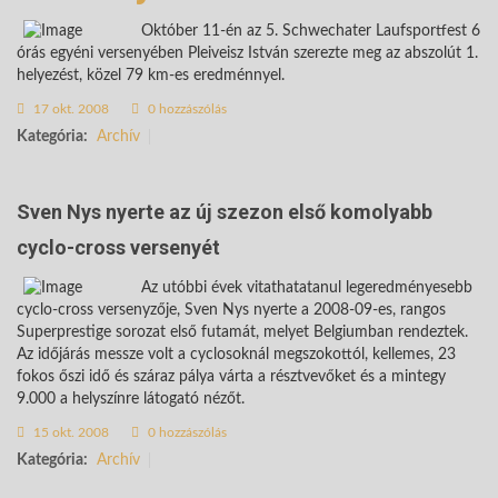
Október 11-én az 5. Schwechater Laufsportfest 6
órás egyéni versenyében Pleiveisz István szerezte meg az abszolút 1.
helyezést, közel 79 km-es eredménnyel.
17 okt. 2008
0 hozzászólás
Kategória:
Archív
Sven Nys nyerte az új szezon első komolyabb
cyclo-cross versenyét
Az utóbbi évek vitathatatanul legeredményesebb
cyclo-cross versenyzője, Sven Nys nyerte a 2008-09-es, rangos
Superprestige sorozat első futamát, melyet Belgiumban rendeztek.
Az időjárás messze volt a cyclosoknál megszokottól, kellemes, 23
fokos őszi idő és száraz pálya várta a résztvevőket és a mintegy
9.000 a helyszínre látogató nézőt.
15 okt. 2008
0 hozzászólás
Kategória:
Archív