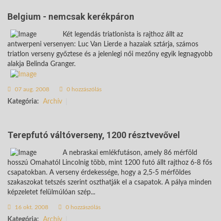
Belgium - nemcsak kerékpáron
Két legendás triatlonista is rajthoz állt az
antwerpeni versenyen: Luc Van Lierde a hazaiak sztárja, számos
triatlon verseny győztese és a jelenlegi női mezőny egyik legnagyobb
alakja Belinda Granger.
07 aug. 2008
0 hozzászólás
Kategória:
Archív
Terepfutó váltóverseny, 1200 résztvevővel
A nebraskai emlékfutáson, amely 86 mérföld
hosszú Omahatól Lincolnig több, mint 1200 futó állt rajthoz 6-8 fős
csapatokban. A verseny érdekessége, hogy a 2,5-5 mérföldes
szakaszokat tetszés szerint oszthatják el a csapatok. A pálya minden
képzeletet felülmúlóan szép...
16 okt. 2008
0 hozzászólás
Kategória:
Archív