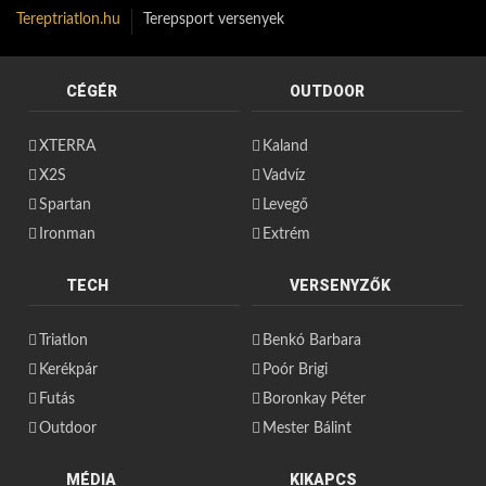
Tereptriatlon.hu
Terepsport versenyek
CÉGÉR
OUTDOOR
XTERRA
Kaland
X2S
Vadvíz
Spartan
Levegő
Ironman
Extrém
TECH
VERSENYZŐK
Triatlon
Benkó Barbara
Kerékpár
Poór Brigi
Futás
Boronkay Péter
Outdoor
Mester Bálint
MÉDIA
KIKAPCS