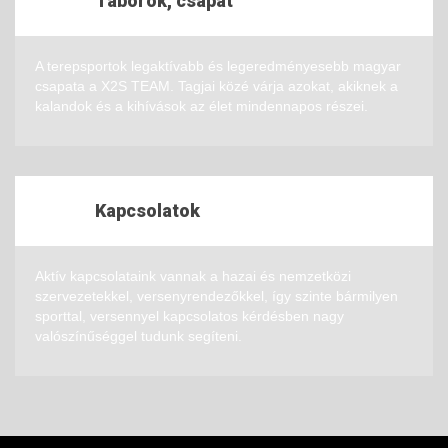
Táborok, csapat
A terepsportok legaktívabb és legeredményesebb magyar
csapata a X2S TEAM. Tagjai közé várja azokat, akiknek a
kalandok és a kihívások az élet mindennapos részei.
Kapcsolatok
Aktív kapcsolataink vannak a hazai és nemzetközi
szervezetekkel, versenyrendezőkkel, így szinte bármilyen
sporttal, versennyel kapcsolatos kérdésben nagy
valószínűséggel tudunk segíteni.