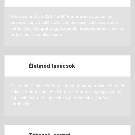
A terepsport.hu a
X2S TEAM multisport
csapattal és
edzőivel várja a felkészüléssel, edzéssekkel kapcsolatos
kérdéseket.
Csapat vagy személyi edzéseken
is állunk az
érdeklődök rendelkezésére.
Életmód tanácsok
Szakembereink a legtöbb életmód témában rövid időn belül
választ tudnak adni. Elsősorban a természetgyógyászattal
kapcsolatosan, de tagjaink között orvosok is várják a
kérdéseket.