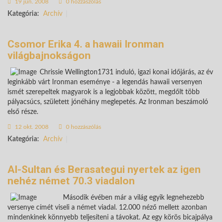
19 jún. 2008
0 hozzászólás
Kategória:
Archív
Csomor Erika 4. a hawaii Ironman
világbajnokságon
Chrissie Wellington1731 induló, igazi konai időjárás, az év
leginkább várt Ironman eseménye - a legendás hawaii versenyen
ismét szerepeltek magyarok is a legjobbak között, megdőlt több
pályacsúcs, született jónéhány meglepetés. Az Ironman beszámoló
első része.
12 okt. 2008
0 hozzászólás
Kategória:
Archív
Al-Sultan és Berasategui nyertek az igen
nehéz német 70.3 viadalon
Második évében már a világ egyik legnehezebb
versenye címét viseli a német viadal. 12.000 néző mellett azonban
mindenkinek könnyebb teljesíteni a távokat. Az egy körös bicajpálya