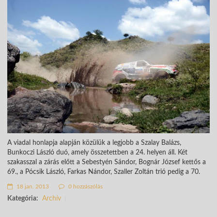
A viadal honlapja alapján közülük a legjobb a Szalay Balázs,
Bunkoczi László duó, amely összetettben a 24. helyen áll. Két
szakasszal a zárás előtt a Sebestyén Sándor, Bognár József kettős a
69., a Pócsik László, Farkas Nándor, Szaller Zoltán trió pedig a 70.
18 jan. 2013
0 hozzászólás
Kategória:
Archív