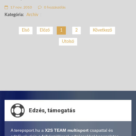
17 nov. 2010
0 hozzászólás
Kategória:
Archív
2
Következő
Első
Előző
1
Utolsó
Edzés, támogatás
A terepsport.hu a
X2S TEAM multisport
csapattal és