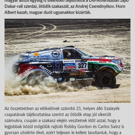
magyar autós egység is sikeresen teljesítette a Dél-Amerikában zajló
Dakar-rali szerdai, ötödik szakaszát, az Andrej Cserednyikov, Horn
Albert kazah, magyar duót ugyanakkor kizárták.
Az összetettben az előkelőnek számító 21. helyen álló Szalayék
csapatának tájékoztatása szerint az ötödik etap jól sikerült
számukra, csupán a szakasz elején vesztettek időt azzal, hogy a
legjobbak közül mögülük rajtoló Robby Gordon és Carlos Sainz is
gyorsan utolérte őket, ezért teljesen le kellett lassítaniuk, hogy a