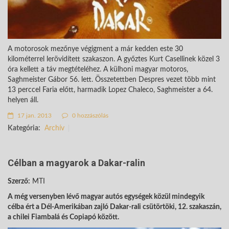
A motorosok mezőnye végigment a már kedden este 30
kilométerrel lerövidített szakaszon. A győztes Kurt Casellinek közel 3
óra kellett a táv megtételéhez. A külhoni magyar motoros,
Saghmeister Gábor 56. lett. Összetettben Despres vezet több mint
13 perccel Faria előtt, harmadik Lopez Chaleco, Saghmeister a 64.
helyen áll.
17 jan. 2013
0 hozzászólás
Kategória:
Archív
Célban a magyarok a Dakar-ralin
Szerző:
MTI
A még versenyben lévő magyar autós egységek közül mindegyik
célba ért a Dél-Amerikában zajló Dakar-rali csütörtöki, 12. szakaszán,
a chilei Fiambalá és Copiapó között.