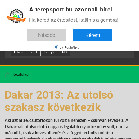
A terepsport.hu azonnali hírei
Bejelentkezés
.
Ha kéred az értesítést, kattints a gombra!
Késöbb
Kérem
by PushAlert
Edzes
Teszt
Interjú
ENG
Kezdőlap
Dakar 2013: Az utolsó
szakasz következik
Aki azt hitte, csütörtökön túl volt a nehezén – csúnyán tévedett. A
Dakar-rali utolsó előtti napja is legalább olyan kemény volt, mint a
második, csak a kevés pihenés és a fogyó technika miatt a