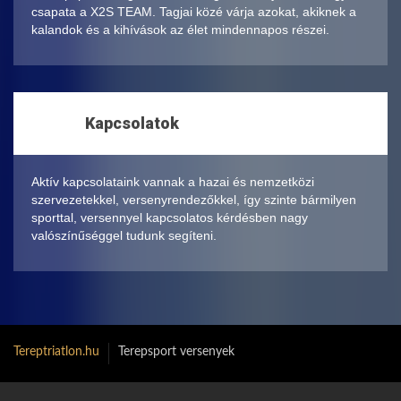
csapata a X2S TEAM. Tagjai közé várja azokat, akiknek a
kalandok és a kihívások az élet mindennapos részei.
Kapcsolatok
Aktív kapcsolataink vannak a hazai és nemzetközi
szervezetekkel, versenyrendezőkkel, így szinte bármilyen
sporttal, versennyel kapcsolatos kérdésben nagy
valószínűséggel tudunk segíteni.
Tereptriatlon.hu
Terepsport versenyek