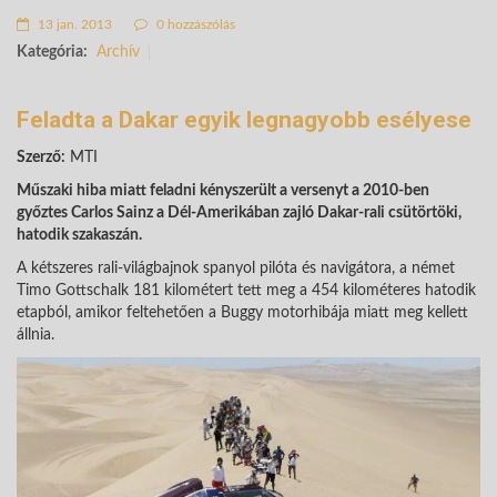
13 jan. 2013
0 hozzászólás
Kategória:
Archív
Feladta a Dakar egyik legnagyobb esélyese
Szerző:
MTI
Műszaki hiba miatt feladni kényszerült a versenyt a 2010-ben
győztes Carlos Sainz a Dél-Amerikában zajló Dakar-rali csütörtöki,
hatodik szakaszán.
A kétszeres rali-világbajnok spanyol pilóta és navigátora, a német
Timo Gottschalk 181 kilométert tett meg a 454 kilométeres hatodik
etapból, amikor feltehetően a Buggy motorhibája miatt meg kellett
állnia.