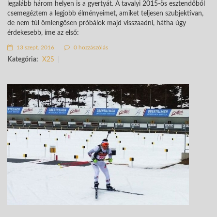
legalább három helyen is a gyertyát. A tavalyi 2015-ös esztendőből
csemegéztem a legjobb élményeimet, amiket teljesen szubjektívan,
de nem túl ömlengősen próbálok majd visszaadni, hátha úgy
érdekesebb, íme az első:
13 szept. 2016
0 hozzászólás
Kategória:
X2S