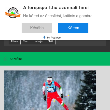
A terepsport.hu azonnali hírei
Bejelentkezés
.
Ha kéred az értesítést, kattints a gombra!
Késöbb
Kérem
by PushAlert
Edzes
Teszt
Interjú
ENG
Kezdőlap