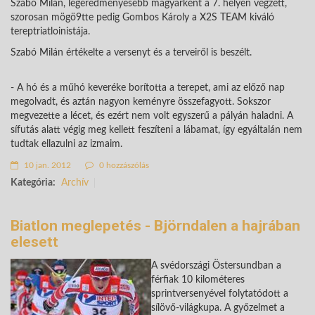
Szabó Milán, legeredményesebb magyarként a 7. helyen végzett,
szorosan mögö9tte pedig Gombos Károly a X2S TEAM kiváló
tereptriatloinistája.
Szabó Milán értékelte a versenyt és a terveiről is beszélt.
- A hó és a műhó keveréke borította a terepet, ami az előző nap
megolvadt, és aztán nagyon keményre összefagyott. Sokszor
megvezette a lécet, és ezért nem volt egyszerű a pályán haladni. A
sífutás alatt végig meg kellett feszíteni a lábamat, így egyáltalán nem
tudtak ellazulni az izmaim.
10 jan. 2012
0 hozzászólás
Kategória:
Archív
Biatlon meglepetés - Björndalen a hajrában
elesett
A svédországi Östersundban a
férfiak 10 kilométeres
sprintversenyével folytatódott a
sílövő-világkupa. A győzelmet a