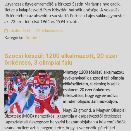
Ugyancsak figyelemreméltó a birkózó Sastin Marianna nyolcadik,
illetve a kalapácsvető Pars Krisztián hatodik elsősége. A voksolás
történetében az abszolút csúcstartó Portisch Lajos sakknagymester,
aki 23-szor lett első 1964 és 1994 között.
16 dec. 2013
0 hozzászólás
Kategória:
Archív
Szocsi készül: 1200 alkalmazott, 20 ezer
önkéntes, 3 olimpiai falu
Mintegy 1200 főállású alkalmazott
tevékenykedik a szocsi téli olimpia
előkészületein, s jelenleg is zajlik
csaknem 20 ezer önkéntes
felkészítése, hogy egy év múlva
minden olajozottan működjön.
Nagy Zsigmond, a Magyar Olimpiai
Bizottság (MOB) nemzetközi igazgatója a csapatvezetői értekezlet
tapasztalatait összegezve helyszíni beszámolójában a közreműködők
száma mellett azt is megemlítette, hogy a szervezők ígéretüket