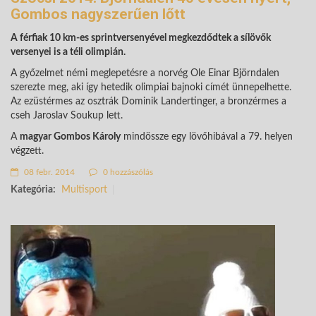
Gombos nagyszerűen lőtt
A férfiak 10 km-es sprintversenyével megkezdődtek a sílövők
versenyei is a téli olimpián.
A győzelmet némi meglepetésre a norvég Ole Einar Björndalen
szerezte meg, aki így hetedik olimpiai bajnoki címét ünnepelhette.
Az ezüstérmes az osztrák Dominik Landertinger, a bronzérmes a
cseh Jaroslav Soukup lett.
A
magyar Gombos Károly
mindössze egy lövőhibával a 79. helyen
végzett.
08 febr. 2014
0 hozzászólás
Kategória:
Multisport