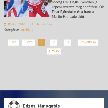
norvég Emil Hegle Svendsen (a
képen) szerezte meg honfitársa, Ole
Einar Björndalen és a francia
Martin Fourcade előtt.
05 dec. 2010
0 hozzászólás
Kategória:
Archív
2
3
Következő
Első
Előző
1
Utolsó
Edzés, támogatás