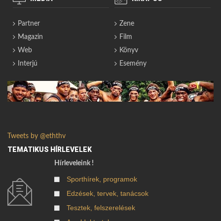
Partner
Zene
Magazin
Film
Web
Könyv
Interjú
Esemény
Tweets by @eththv
TEMATIKUS HÍRLEVELEK
Hírleveleink !
Sporthírek, programok
Edzések, tervek, tanácsok
Tesztek, felszerelések