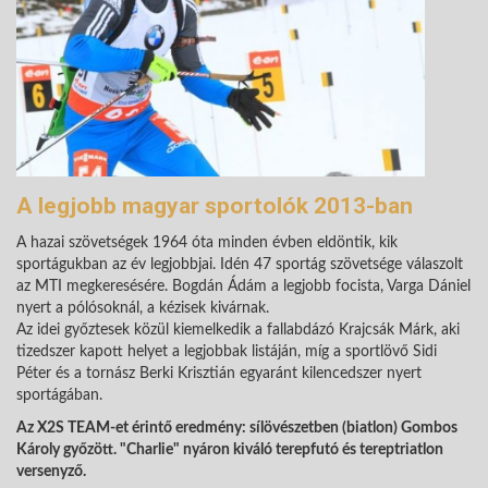
A legjobb magyar sportolók 2013-ban
A hazai szövetségek 1964 óta minden évben eldöntik, kik
sportágukban az év legjobbjai. Idén 47 sportág szövetsége válaszolt
az MTI megkeresésére. Bogdán Ádám a legjobb focista, Varga Dániel
nyert a pólósoknál, a kézisek kivárnak.
Az idei győztesek közül kiemelkedik a fallabdázó Krajcsák Márk, aki
tizedszer kapott helyet a legjobbak listáján, míg a sportlövő Sidi
Péter és a tornász Berki Krisztián egyaránt kilencedszer nyert
sportágában.
Az X2S TEAM-et érintő eredmény: sílövészetben (biatlon) Gombos
Károly győzött. "Charlie" nyáron kiváló terepfutó és tereptriatlon
versenyző.