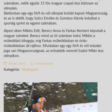
számában, velük együtt 15 fős magyar csapat lesz biztosan az
olimpián.
Biatlonban egy-egy férfi és női olimpiai kvótát kapott Magyarország,
és az is eldőlt, hogy Szőcs Emőke és Gombos Károly indulhat a
sportág sprint és egyéni számában.
Alpesi síben Miklós Edit, Berecz Anna és Farkas Norbert képviseli a
magyar színeket. Berecz mind az öt számban indul, Miklós a
műlesiklást kihagyja, míg Farkas műlesiklásban és óriás-
műlesiklásban áll rajthoz. Sífutásban egy-egy férfi és női indulási
joga van Magyarországnak, az erősebbik nemnél Szabó Milán lesz
olimpikon.
24 jan. 2014
0 hozzászólás
Kategória:
Multisport