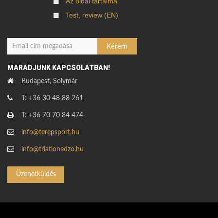
Az oldal tartalma
Test, review (EN)
MARADJUNK KAPCSOLATBAN!
Budapest, Solymár
T: +36 30 48 88 261
T: +36 70 70 84 474
info@terepsport.hu
info@triatlonedzo.hu
Üzenetküldés