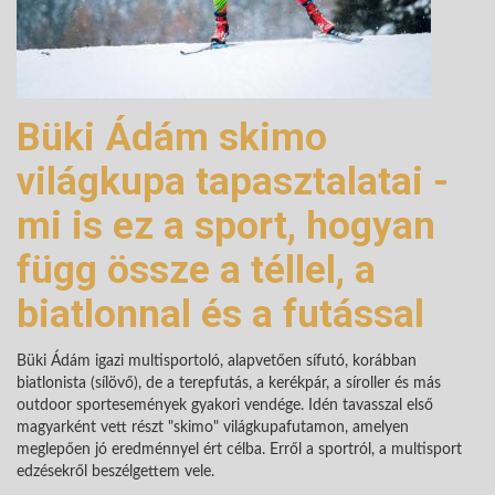
Büki Ádám skimo
világkupa tapasztalatai -
mi is ez a sport, hogyan
függ össze a téllel, a
biatlonnal és a futással
Büki Ádám igazi multisportoló, alapvetően sífutó, korábban
biatlonista (sílövő), de a terepfutás, a kerékpár, a síroller és más
outdoor sportesemények gyakori vendége. Idén tavasszal első
magyarként vett részt "skimo" világkupafutamon, amelyen
meglepően jó eredménnyel ért célba. Erről a sportról, a multisport
edzésekről beszélgettem vele.