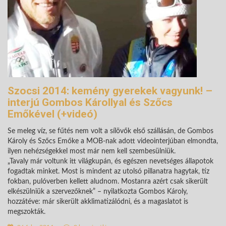
Szocsi 2014: kemény gyerekek vagyunk! –
interjú Gombos Károllyal és Szőcs
Emőkével (+videó)
Se meleg víz, se fűtés nem volt a sílövők első szállásán, de Gombos
Károly és Szőcs Emőke a MOB-nak adott videointerjúban elmondta,
ilyen nehézségekkel most már nem kell szembesülniük.
„Tavaly már voltunk itt világkupán, és egészen nevetséges állapotok
fogadtak minket. Most is mindent az utolsó pillanatra hagytak, tíz
fokban, pulóverben kellett aludnom. Mostanra azért csak sikerült
elkészülniük a szervezőknek” – nyilatkozta Gombos Károly,
hozzátéve: már sikerült akklimatizálódni, és a magaslatot is
megszokták.