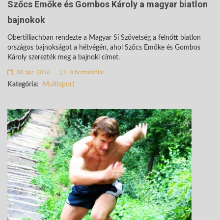
Szőcs Emőke és Gombos Károly a magyar biatlon
bajnokok
Obertilliachban rendezte a Magyar Sí Szövetség a felnőtt biatlon
országos bajnokságot a hétvégén, ahol Szőcs Emőke és Gombos
Károly szerezték meg a bajnoki címet.
08 ápr. 2016
0 hozzászólás
Kategória:
Multisport