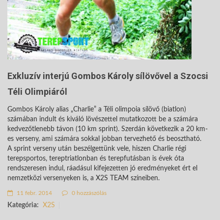
Exkluzív interjú Gombos Károly sílövővel a Szocsi
Téli Olimpiáról
Gombos Károly alias „Charlie” a Téli olimpoia sílövő (biatlon)
számában indult és kiváló lövészettel mutatkozott be a számára
kedvezőtlenebb távon (10 km sprint). Szerdán következik a 20 km-
es verseny, ami számára sokkal jobban tervezhető és beosztható.
A sprint verseny után beszélgettünk vele, hiszen Charlie régi
terepsportos, tereptriatlonban és terepfutásban is évek óta
rendszeresen indul, ráadásul kifejezetten jó eredményeket ért el
nemzetközi versenyeken is, a X2S TEAM színeiben.
11 febr. 2014
0 hozzászólás
Kategória:
X2S