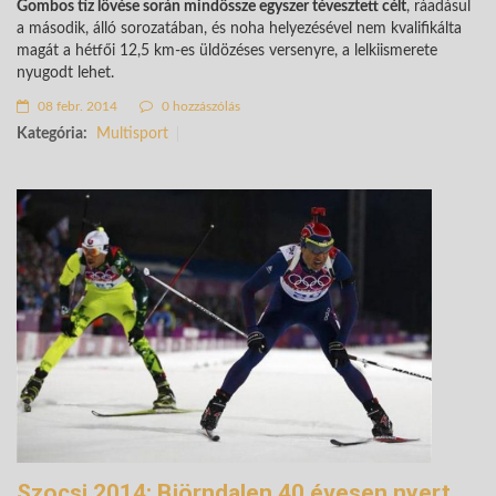
Gombos tíz lövése során mindössze egyszer tévesztett célt
, ráadásul
a második, álló sorozatában, és noha helyezésével nem kvalifikálta
magát a hétfői 12,5 km-es üldözéses versenyre, a lelkiismerete
nyugodt lehet.
08 febr. 2014
0 hozzászólás
Kategória:
Multisport
Szocsi 2014: Björndalen 40 évesen nyert,