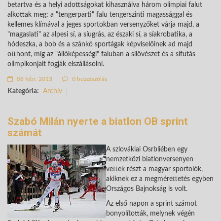
betartva és a helyi adottságokat kihasználva három olimpiai falut
alkottak meg: a "tengerparti" falu tengerszinti magassággal és
kellemes klímával a jeges sportokban versenyzőket várja majd, a
"magaslati" az alpesi sí, a síugrás, az északi sí, a síakrobatika, a
hódeszka, a bob és a szánkó sportágak képviselőinek ad majd
otthont, míg az "állóképességi" faluban a sílövészet és a sífutás
olimpikonjait fogják elszállásolni.
08 febr. 2013
0 hozzászólás
Kategória:
Archív
Szabó Milán nyerte a biatlon OB sprint
számát
A szlovákiai Osrbliében egy
nemzetközi biatlonversenyen
vettek részt a magyar sportolók,
akiknek ez a megmérettetés egyben
Országos Bajnokság is volt.
Az első napon a sprint számot
bonyolították, melynek végén