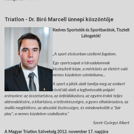
Triatlon - Dr. Biró Marcell ünnepi köszöntője
Kedves Sportolók és Sportbarátok, Tisztelt
Látogatók!
„A sport elsősorban szellemi fogalom.
Egy sportcsapat a társadalomnak
kicsinyített képe, a mérkőzés az életért való
nemes küzdelem szimbóluma...
A sport a játék alatt tanítja meg az embert
rövid idő alatt a legfontosabb polgári
erényekre: az összetartásra, az önfeláldozásra, az egyéni érdek teljes
alárendelésére, a kitartásra, a tettrekészségre, a gyors elhatározásra, az
önálló megítélésre, az abszolút tisztességre, és mindenekelőtt a "fair
play", a nemes küzdelem szabályaira.”
Szent-Györgyi Albert
A Magyar Triatlon Szövetség 2012. november 17. napjára