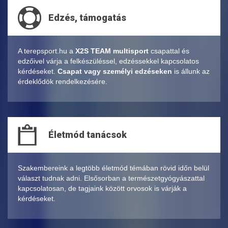
Edzés, támogatás
A terepsport.hu a
X2S TEAM multisport
csapattal és
edzőivel várja a felkészüléssel, edzéssekkel kapcsolatos
kérdéseket.
Csapat vagy személyi edzéseken
is állunk az
érdeklődök rendelkezésére.
Életmód tanácsok
Szakembereink a legtöbb életmód témában rövid időn belül
választ tudnak adni. Elsősorban a természetgyógyászattal
kapcsolatosan, de tagjaink között orvosok is várják a
kérdéseket.