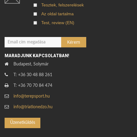
Tesztek, felszerelések
Az oldal tartalma
Test, review (EN)
MARADJUNK KAPCSOLATBAN!
Budapest, Solymár
T: +36 30 48 88 261
T: +36 70 70 84 474
info@terepsport.hu
info@triatlonedzo.hu
Üzenetküldés