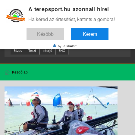
A terepsport.hu azonnali hírei
Bejelentkezés
.
Ha kéred az értesítést, kattints a gombra!
Késöbb
Kérem
by PushAlert
Edzes
Teszt
Interjú
ENG
Kezdőlap