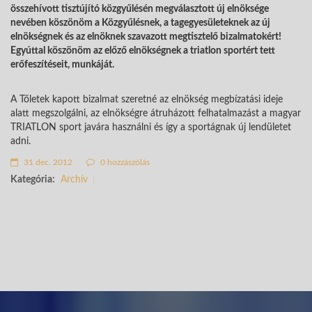
összehívott tisztújító közgyűlésén megválasztott új elnöksége
nevében köszönöm a Közgyűlésnek, a tagegyesületeknek az új
elnökségnek és az elnöknek szavazott megtisztelő bizalmatokért!
Egyúttal köszönöm az előző elnökségnek a triatlon sportért tett
erőfeszítéseit, munkáját.
A Tőletek kapott bizalmat szeretné az elnökség megbízatási ideje
alatt megszolgálni, az elnökségre átruházott felhatalmazást a magyar
TRIATLON sport javára használni és így a sportágnak új lendületet
adni.
31 dec. 2012
0 hozzászólás
Kategória:
Archív