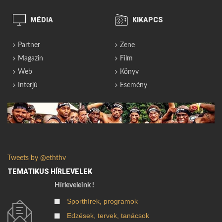
MÉDIA
KIKAPCS
Partner
Zene
Magazin
Film
Web
Könyv
Interjú
Esemény
Tweets by @eththv
TEMATIKUS HÍRLEVELEK
Hírleveleink !
Sporthírek, programok
Edzések, tervek, tanácsok