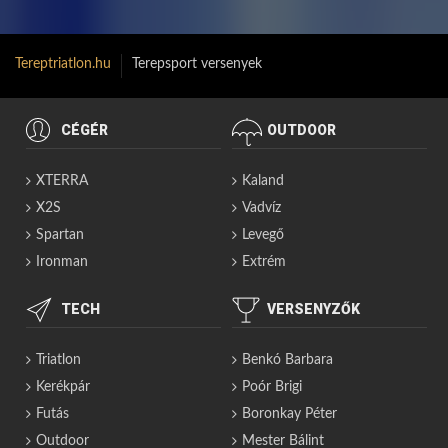
Tereptriatlon.hu
Terepsport versenyek
CÉGÉR
OUTDOOR
XTERRA
Kaland
X2S
Vadvíz
Spartan
Levegő
Ironman
Extrém
TECH
VERSENYZŐK
Triatlon
Benkó Barbara
Kerékpár
Poór Brigi
Futás
Boronkay Péter
Outdoor
Mester Bálint