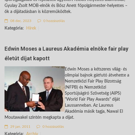
Gyulay Zsolt MOB-elnök és Bősz Anett főpolgármester-helyettes –
ők a díjátadásban is közreműködtek.
08 dec. 2023
0 hozzászólás
Kategória:
Hírek
Edwin Moses a Laureus Akadémia elnöke fair play
életút díjat kapott
Edwin Moses a kétszeres világ- és
olimpiai bajnok gátfutó átvehette a
Nemzetközi Fair Play Bizottság
(NFPB) és Nemzetközi
Sportújságíró Szövetség (AIPS)
"World Fair Play Awards" díját
Laussanneban. Az Laureus
Akadémia másik tagja, Nawal El
Moutawakel szintén megkapta a díjat.
29 jan. 2011
0 hozzászólás
Kategória:
Archív