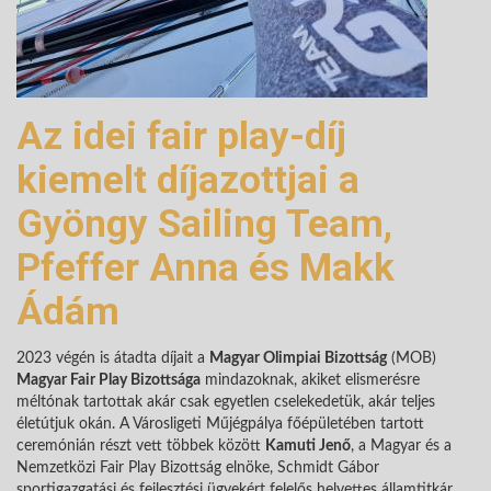
Az idei fair play-díj
kiemelt díjazottjai a
Gyöngy Sailing Team,
Pfeffer Anna és Makk
Ádám
2023 végén is átadta díjait a
Magyar Olimpiai Bizottság
(MOB)
Magyar Fair Play Bizottsága
mindazoknak, akiket elismerésre
méltónak tartottak akár csak egyetlen cselekedetük, akár teljes
életútjuk okán. A Városligeti Műjégpálya főépületében tartott
ceremónián részt vett többek között
Kamuti Jenő
, a Magyar és a
Nemzetközi Fair Play Bizottság elnöke, Schmidt Gábor
sportigazgatási és fejlesztési ügyekért felelős helyettes államtitkár,