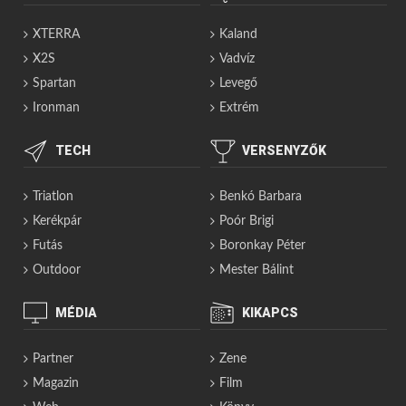
XTERRA
Kaland
X2S
Vadvíz
Spartan
Levegő
Ironman
Extrém
TECH
VERSENYZŐK
Triatlon
Benkó Barbara
Kerékpár
Poór Brigi
Futás
Boronkay Péter
Outdoor
Mester Bálint
MÉDIA
KIKAPCS
Partner
Zene
Magazin
Film