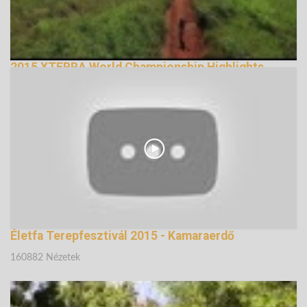
2015 XTERRA World Championship Highlights
12756 Nézetek
Életfa Terepfesztivál 2015 - Kamaraerdő
160882 Nézetek