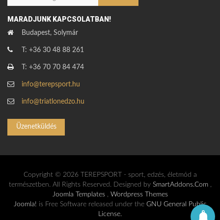
MARADJUNK KAPCSOLATBAN!
Budapest, Solymár
T: +36 30 48 88 261
T: +36 70 70 84 474
info@terepsport.hu
info@triatlonedzo.hu
Üzenetküldés
Copyright © 2026 TEREPSPORT - sport, edzés, életmód a
természetben. All Rights Reserved. Designed by
SmartAddons.Com
,
Joomla Templates
,
Wordpress Themes
Joomla!
is Free Software released under the
GNU General Public
License.