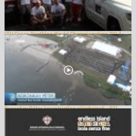
ITU Cross Triathlon World Championships 2014 -
official video, X2S TEAM, Hungary
162854 Nézetek
Boronkay Péter tereptriatlon világbajnok - RTL
Terepsport
147387 Nézetek