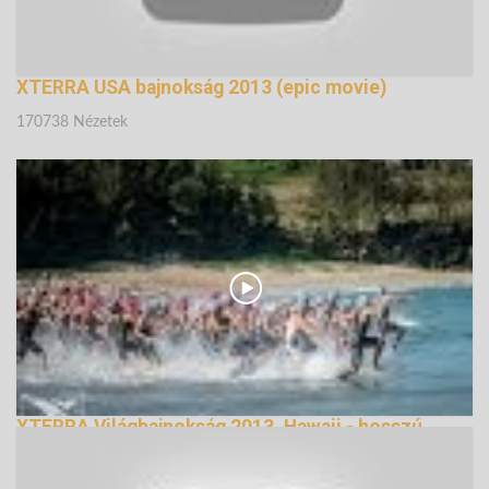
XTERRA USA bajnokság 2013 (epic movie)
170738 Nézetek
XTERRA Világbajnokság 2013, Hawaii - hosszú
verzió
168314 Nézetek