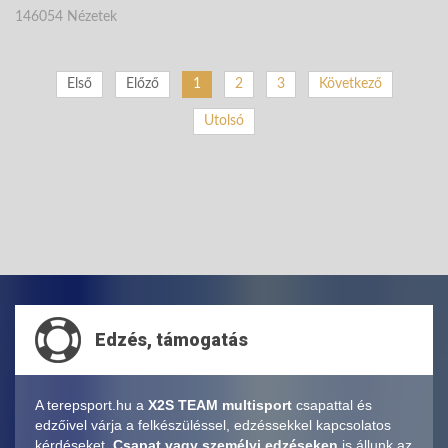
146054 Nézetek
Első
Előző
1
2
3
Következő
Utolsó
Edzés, támogatás
A terepsport.hu a
X2S TEAM multisport
csapattal és
edzőivel várja a felkészüléssel, edzéssekkel kapcsolatos
kérdéseket.
Csapat vagy személyi edzéseken
is állunk az