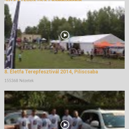
2014 XTERRA USA Championship
148495 Nézetek
8. Életfa Terepfesztivál 2014, Piliscsaba
155368 Nézetek