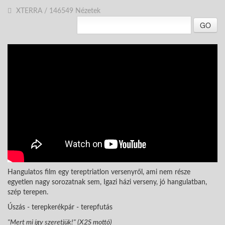
XTERRA
/
146549 Nézetek
GO
Hangulatos film egy tereptriatlon versenyről, ami nem része
egyetlen nagy sorozatnak sem, Igazi házi verseny, jó hangulatban,
szép terepen.
Úszás - terepkerékpár - terepfutás
"Mert mi így szeretjük!" (X2S mottó)