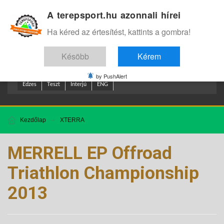
A terepsport.hu azonnali hírei
Bejelentkezés
.
Ha kéred az értesítést, kattints a gombra!
Késöbb
Kérem
by PushAlert
Edzes
Teszt
Interjú
ENG
Kezdőlap
XTERRA
MERRELL EP Offroad
Triathlon Championship
2013