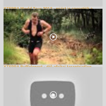
XTERRA World Tour 2013 - miért is szeretjük a
tereptriatlont
155454 Nézetek
XTERRA Buffelsport - dél-afrikai tereptriatlon
évadnyitófutam bemutató videó
220192 Nézetek