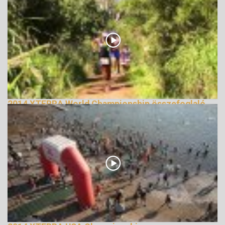
2014 XTERRA World Championship összefoglaló
159126 Nézetek