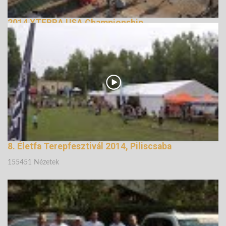
2014 XTERRA USA Championship
148580 Nézetek
8. Életfa Terepfesztivál 2014, Piliscsaba
155451 Nézetek