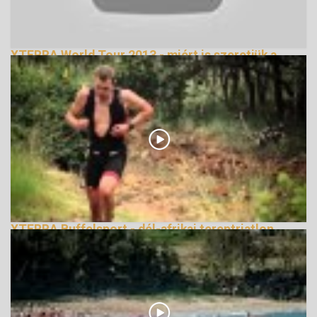
XTERRA World Tour 2013 - miért is szeretjük a
tereptriatlont
155531 Nézetek
XTERRA Buffelsport - dél-afrikai tereptriatlon
évadnyitófutam bemutató videó
220277 Nézetek