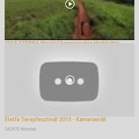
2015 XTERRA World Championship Highlights
12761 Nézetek
Életfa Terepfesztivál 2015 - Kamaraerdő
160970 Nézetek