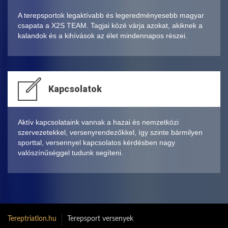
A terepsportok legaktívabb és legeredményesebb magyar
csapata a X2S TEAM. Tagjai közé várja azokat, akiknek a
kalandok és a kihívások az élet mindennapos részei.
Kapcsolatok
Aktív kapcsolataink vannak a hazai és nemzetközi
szervezetekkel, versenyrendezőkkel, így szinte bármilyen
sporttal, versennyel kapcsolatos kérdésben nagy
valószínűséggel tudunk segíteni.
Tereptriatlon.hu
Terepsport versenyek