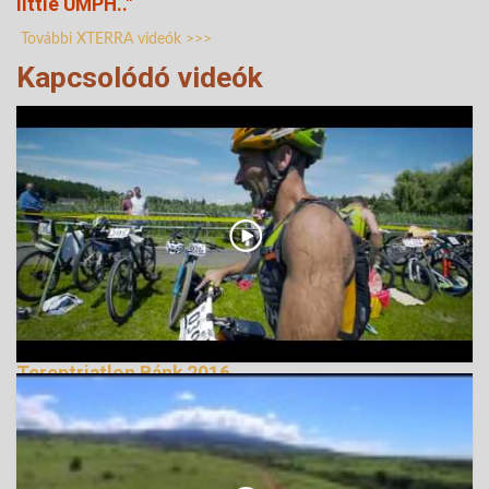
little UMPH.."
További XTERRA videók >>>
Kapcsolódó videók
Tereptriatlon Bánk 2016
179817 Nézetek