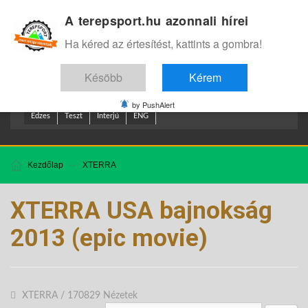
A terepsport.hu azonnali hírei
Bejelentkezés
.
Ha kéred az értesítést, kattints a gombra!
Késöbb
Kérem
by PushAlert
Edzes
Teszt
Interjú
ENG
Kezdőlap
XTERRA
XTERRA USA bajnokság
2013 (epic movie)
XTERRA
/
170829 Nézetek