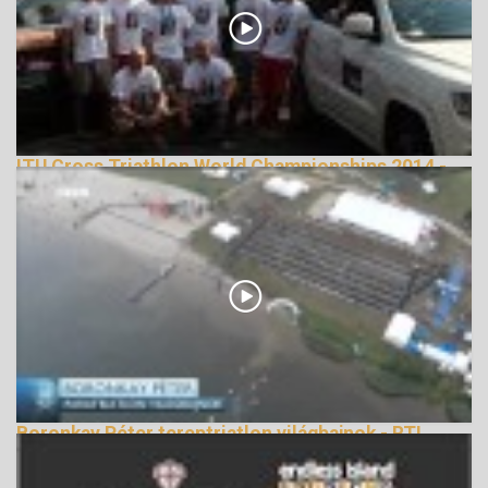
ITU Cross Triathlon World Championships 2014 -
official video, X2S TEAM, Hungary
162950 Nézetek
Boronkay Péter tereptriatlon világbajnok - RTL
Terepsport