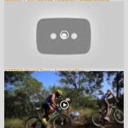
MERRELL EP Offroad Triathlon Championship
2013
146628 Nézetek
XTERRA World Tour - hangulatfilm
335877 Nézetek