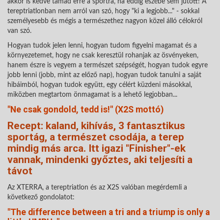
akkor is kedve támad erre a sportra, ha eddig eszébe sem jutott! A
tereptriatlonban nem arról van szó, hogy "ki a legjobb..." - sokkal
személyesebb és mégis a természethez nagyon közel álló célokról
van szó.
Hogyan tudok jelen lenni, hogyan tudom figyelni magamat és a
környezetemet, hogy ne csak keresztül rohanjak az ösvényeken,
hanem észre is vegyem a természet szépségét, hogyan tudok egyre
jobb lenni (jobb, mint az előző nap), hogyan tudok tanulni a saját
hibáimból, hogyan tudok együtt, egy célért küzdeni másokkal,
miközben megtartom önmagamat is a lehető legjobban...
"Ne csak gondold, tedd is!" (X2S mottó)
Recept: kaland, kihívás, 3 fantasztikus
sportág, a természet csodája, a terep
mindig más arca. Itt igazi "Finisher"-ek
vannak, mindenki győztes, aki teljesíti a
távot
Az XTERRA, a tereptriatlon és az X2S valóban megérdemli a
következő gondolatot:
"The difference between a tri and a triump is only a