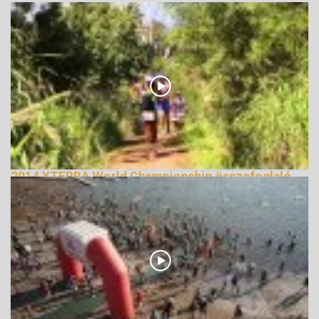
2014 XTERRA World Championship összefoglaló
159211 Nézetek