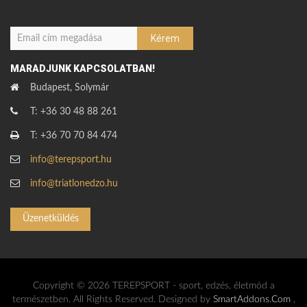
MARADJUNK KAPCSOLATBAN!
Budapest, Solymár
T: +36 30 48 88 261
T: +36 70 70 84 474
info@terepsport.hu
info@triatlonedzo.hu
Üzenetküldés
Copyright © 2026 TEREPSPORT - sport, edzés, életmód a
természetben. All Rights Reserved. Designed by
SmartAddons.Com
,