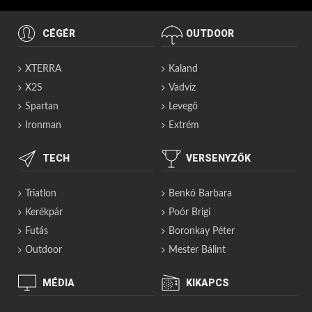
CÉGÉR
OUTDOOR
XTERRA
Kaland
X2S
Vadvíz
Spartan
Levegő
Ironman
Extrém
TECH
VERSENYZŐK
Triatlon
Benkó Barbara
Kerékpár
Poór Brigi
Futás
Boronkay Péter
Outdoor
Mester Bálint
MÉDIA
KIKAPCS