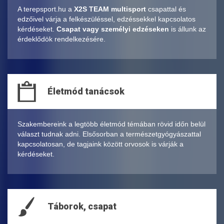
A terepsport.hu a
X2S TEAM multisport
csapattal és
edzőivel várja a felkészüléssel, edzéssekkel kapcsolatos
kérdéseket.
Csapat vagy személyi edzéseken
is állunk az
érdeklődök rendelkezésére.
Életmód tanácsok
Szakembereink a legtöbb életmód témában rövid időn belül
választ tudnak adni. Elsősorban a természetgyógyászattal
kapcsolatosan, de tagjaink között orvosok is várják a
kérdéseket.
Táborok, csapat