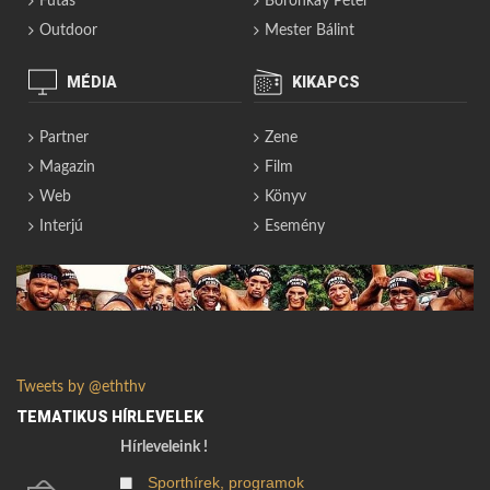
Futás
Boronkay Péter
Outdoor
Mester Bálint
MÉDIA
KIKAPCS
Partner
Zene
Magazin
Film
Web
Könyv
Interjú
Esemény
Tweets by @eththv
TEMATIKUS HÍRLEVELEK
Hírleveleink !
Sporthírek, programok