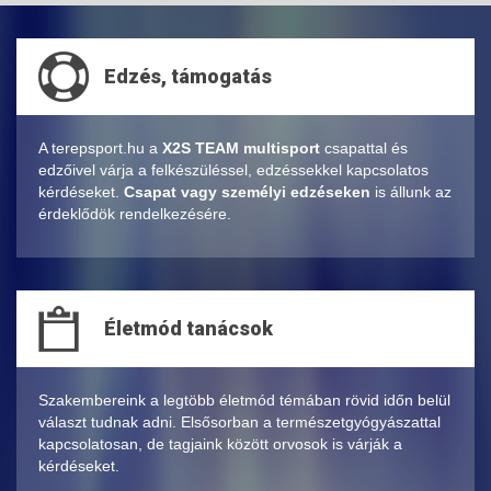
Edzés, támogatás
A terepsport.hu a
X2S TEAM multisport
csapattal és
edzőivel várja a felkészüléssel, edzéssekkel kapcsolatos
kérdéseket.
Csapat vagy személyi edzéseken
is állunk az
érdeklődök rendelkezésére.
Életmód tanácsok
Szakembereink a legtöbb életmód témában rövid időn belül
választ tudnak adni. Elsősorban a természetgyógyászattal
kapcsolatosan, de tagjaink között orvosok is várják a
kérdéseket.