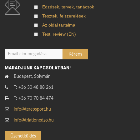
Edzések, tervek, tanácsok
Tesztek, felszerelések
Az oldal tartalma
Test, review (EN)
MARADJUNK KAPCSOLATBAN!
Budapest, Solymár
T: +36 30 48 88 261
T: +36 70 70 84 474
info@terepsport.hu
info@triatlonedzo.hu
Üzenetküldés