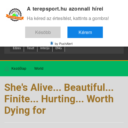
A terepsport.hu azonnali hírei
Bejelentkezés
.
Ha kéred az értesítést, kattints a gombra!
Késöbb
Kérem
by PushAlert
Edzes
Teszt
Interjú
ENG
Kezdőlap
World
She's Alive... Beautiful...
Finite... Hurting... Worth
Dying for