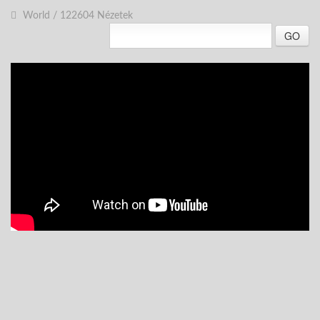
World
/
122604 Nézetek
GO