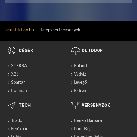
Tereptriatlon.hu
Terepsport versenyek
CÉGÉR
OUTDOOR
XTERRA
Kaland
X2S
Vadvíz
Spartan
Levegő
Ironman
Extrém
TECH
VERSENYZŐK
Triatlon
Benkó Barbara
Kerékpár
Poór Brigi