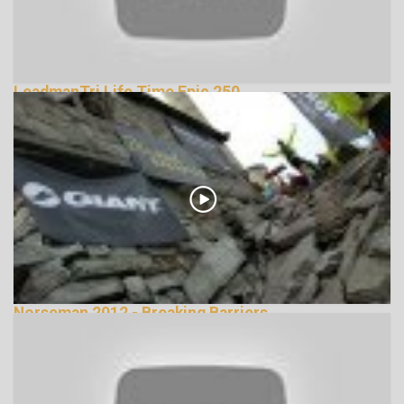
LeadmanTri Life Time Epic 250
133840 Nézetek
Norseman 2012 - Breaking Barriers
239056 Nézetek