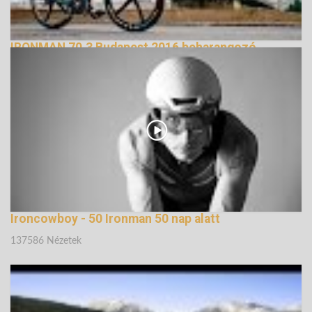
IRONMAN 70.3 Budapest 2016 beharangozó
138727 Nézetek
Ironcowboy - 50 Ironman 50 nap alatt
137586 Nézetek