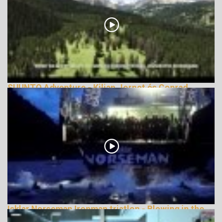
SUUNTO Adventure - Kilian Jornet és Conrad
Stolz
153136 Nézetek
Isklar Norseman Ironman triatlon - Blowing in the
Wind