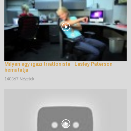
147260 Nézetek
Milyen egy igazi triatlonista - Lasley Paterson
bemutatja
140367 Nézetek