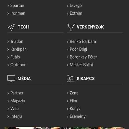
Spartan
Levegő
Ironman
Extrém
TECH
VERSENYZŐK
Triatlon
Benkó Barbara
Kerékpár
Poór Brigi
Futás
Boronkay Péter
Outdoor
Mester Bálint
MÉDIA
KIKAPCS
Partner
Zene
Magazin
Film
Web
Könyv
Interjú
Esemény