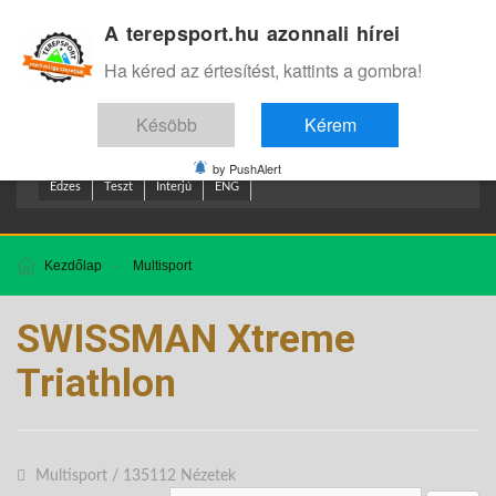
A terepsport.hu azonnali hírei
Bejelentkezés
.
Ha kéred az értesítést, kattints a gombra!
Késöbb
Kérem
by PushAlert
Edzes
Teszt
Interjú
ENG
Kezdőlap
Multisport
SWISSMAN Xtreme
Triathlon
Multisport
/
135112 Nézetek