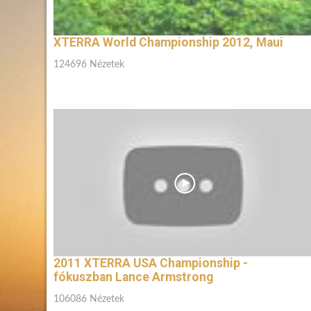
XTERRA World Championship 2012, Maui
124696 Nézetek
2011 XTERRA USA Championship -
fókuszban Lance Armstrong
106086 Nézetek