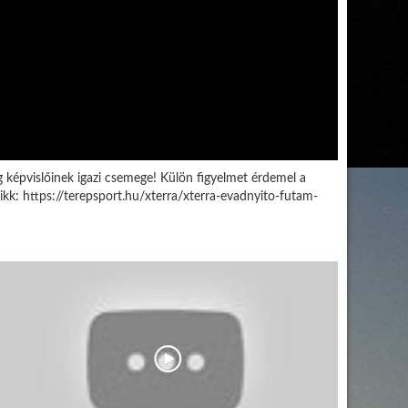
képvislőinek igazi csemege! Külön figyelmet érdemel a
cikk: https://terepsport.hu/xterra/xterra-evadnyito-futam-