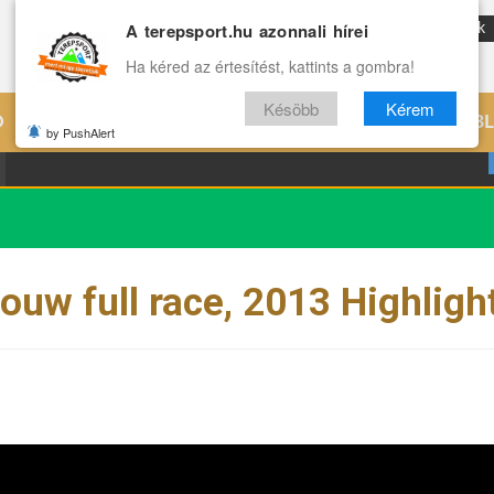
A terepsport.hu azonnali hírei
ENG
Reviews
Archívum
Rólunk
Ha kéred az értesítést, kattints a gombra!
Késöbb
Kérem
Ó
EDZÉS
ÉLETMÓD
VILÁG
B
by PushAlert
ouw full race, 2013 Highligh