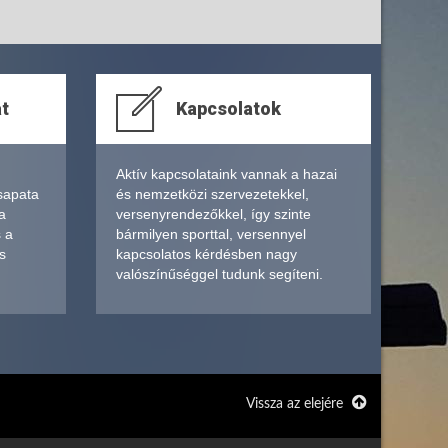
at
Kapcsolatok
Aktív kapcsolataink vannak a hazai
sapata
és nemzetközi szervezetekkel,
a
versenyrendezőkkel, így szinte
s a
bármilyen sporttal, versennyel
s
kapcsolatos kérdésben nagy
valószínűséggel tudunk segíteni.
Vissza az elejére