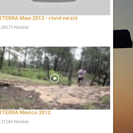
XTERRA Maui 2012 - rövid verzió
128673 Nézetek
XTERRA Mexico 2012
121184 Nézetek