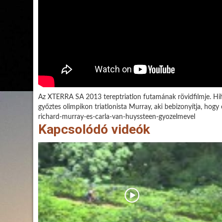
Az XTERRA SA 2013 tereptriatlon futamának rövidfilmje. Hih
győztes olimpikon triatlonista Murray, aki bebizonyítja, hog
richard-murray-es-carla-van-huyssteen-gyozelmevel
Kapcsolódó videók