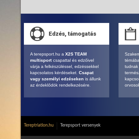
Edzés, támogatás
A terepsport.hu a
X2S TEAM
Szakem
multisport
csapattal és edzőivel
témában
várja a felkészüléssel, edzéssekkel
tudnak
kapcsolatos kérdéseket.
Csapat
termés
vagy személyi edzéseken
is állunk
kapcsol
az érdeklődök rendelkezésére.
orvosok
Tereptriatlon.hu
Terepsport versenyek