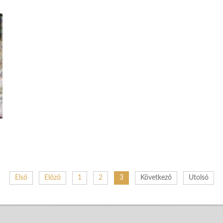
Első
Előző
1
2
3
Következő
Utolsó