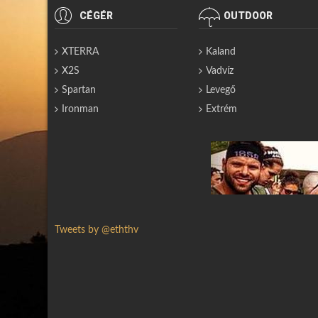
CÉGÉR
OUTDOOR
XTERRA
Kaland
X2S
Vadvíz
Spartan
Levegő
Ironman
Extrém
Tweets by @eththv