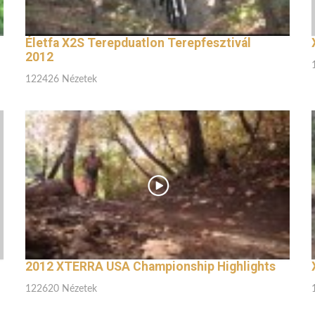
Életfa X2S Terepduatlon Terepfesztivál
2012
122426 Nézetek
2012 XTERRA USA Championship Highlights
122620 Nézetek