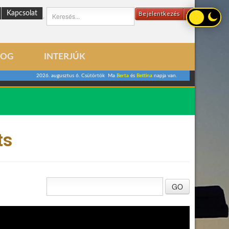
Kapcsolat
Bejelentkezés
.
LOG
INTERJÚK
2026. augusztus 6. Csütörtök Ma
Berta
és
Bettina
napja van.
ts
GO