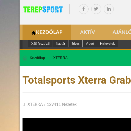
KEZDŐLAP
AKTÍV
AJÁNL
X2S fesztivál
Naptár
Edzes
Videó
Hírlevelek
Kezdőlap
XTERRA
Totalsports Xterra Grab
XTERRA
/
129411 Nézetek