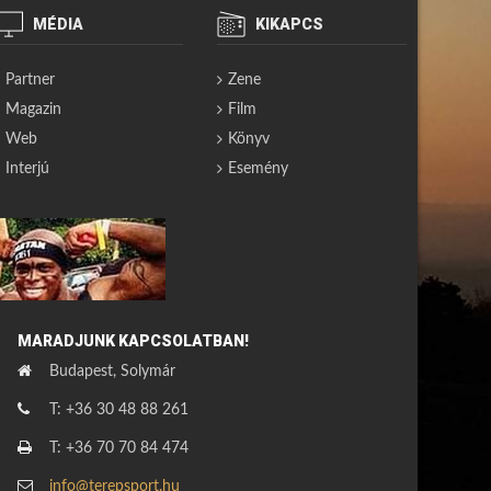
MÉDIA
KIKAPCS
Partner
Zene
Magazin
Film
Web
Könyv
Interjú
Esemény
MARADJUNK KAPCSOLATBAN!
Budapest, Solymár
T: +36 30 48 88 261
T: +36 70 70 84 474
info@terepsport.hu