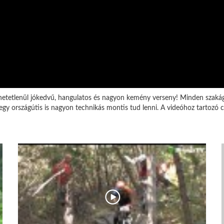
etetlenül jókedvű, hangulatos és nagyon kemény verseny! Minden szakág 
y egy országútis is nagyon technikás montis tud lenni. A videóhoz tartozó 