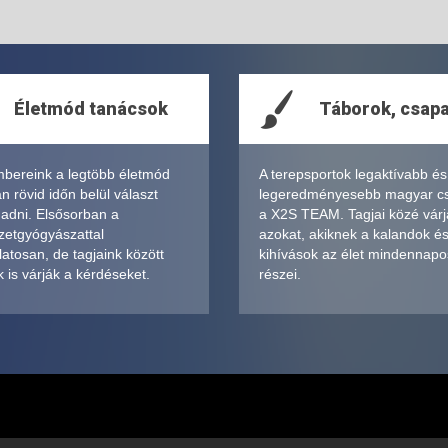
Életmód tanácsok
Táborok, csap
bereink a legtöbb életmód
A terepsportok legaktívabb és
 rövid időn belül választ
legeredményesebb magyar c
 adni. Elsősorban a
a X2S TEAM. Tagjai közé várj
zetgyógyászattal
azokat, akiknek a kalandok é
atosan, de tagjaink között
kihívások az élet mindennapo
 is várják a kérdéseket.
részei.