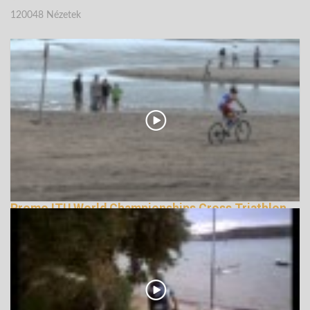
120048 Nézetek
Promo ITU World Championships Cross Triathlon
2013, The Hague
122015 Nézetek