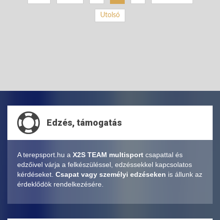
Utolsó
Edzés, támogatás
A terepsport.hu a
X2S TEAM multisport
csapattal és
edzőivel várja a felkészüléssel, edzéssekkel kapcsolatos
kérdéseket.
Csapat vagy személyi edzéseken
is állunk az
érdeklődök rendelkezésére.