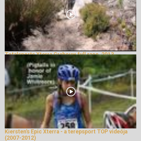
Totalsports Xterra Grabouw full race, 2013
Highlights
129516 Nézetek
Kiersten's Epic Xterra - a terepsport TOP videója
(2007-2012)