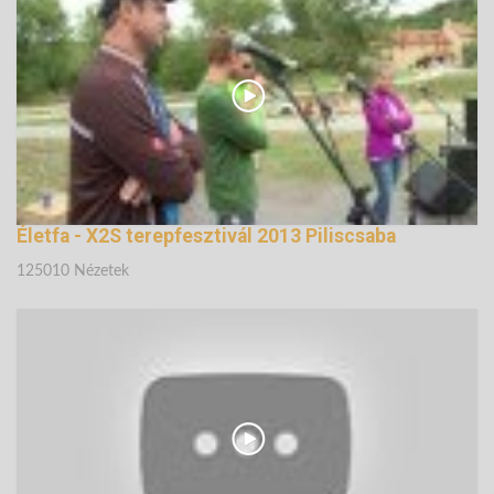
121244 Nézetek
Életfa - X2S terepfesztivál 2013 Piliscsaba
125010 Nézetek