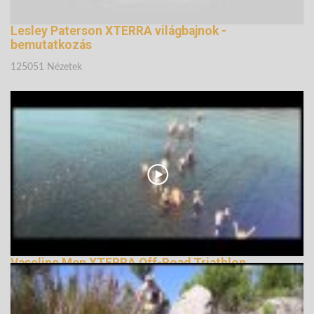
Lesley Paterson XTERRA világbajnok -
bemutatkozás
125051 Nézetek
Vaseline Men XTERRA Off-Road Triathlon
Philippines 2013
126399 Nézetek