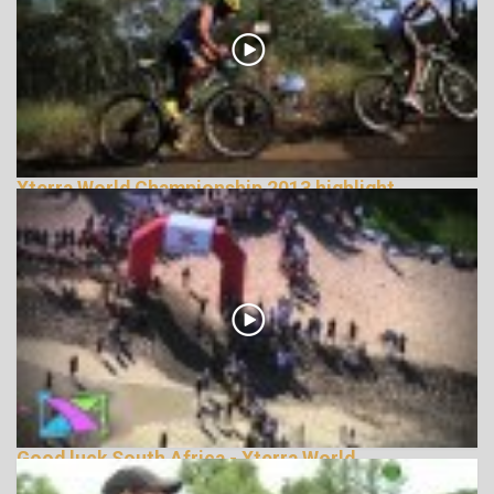
Xterra World Championship 2013 highlight
146126 Nézetek
Good luck South Africa - Xterra World
Championships 2013