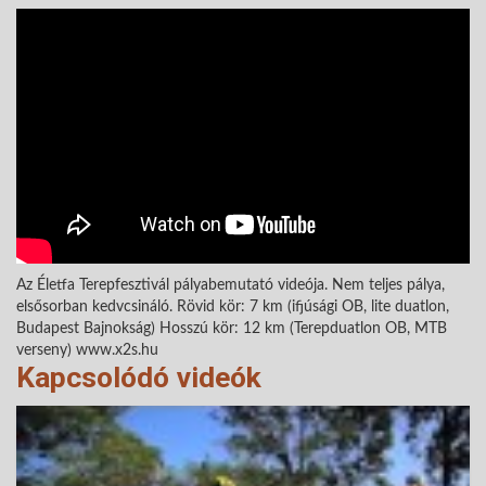
Az Életfa Terepfesztivál pályabemutató videója. Nem teljes pálya,
elsősorban kedvcsináló. Rövid kör: 7 km (ifjúsági OB, lite duatlon,
Budapest Bajnokság) Hosszú kör: 12 km (Terepduatlon OB, MTB
verseny) www.x2s.hu
Kapcsolódó videók