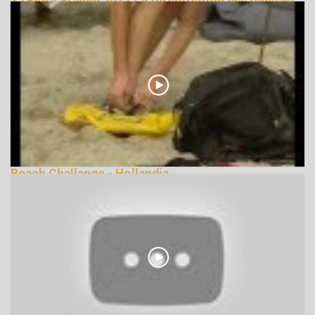
XTERRA France 2013 - a tereptriatlon esszenciája
178465 Nézetek
Beach Challange - Hollandia
122629 Nézetek