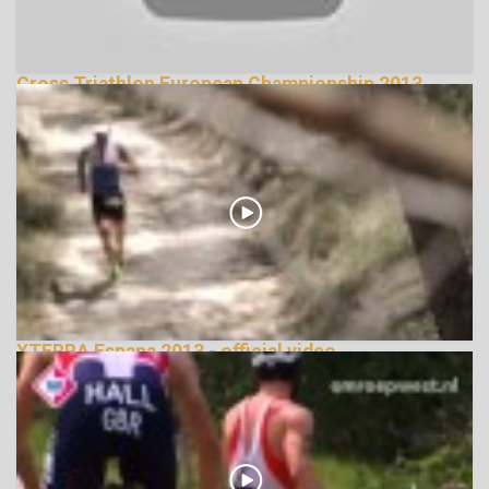
Cross Triathlon European Championship 2013,
Wolfgangsee
119906 Nézetek
XTERRA Espana 2013 - official video
121430 Nézetek