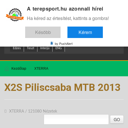
A terepsport.hu azonnali hírei
Bejelentkezés
.
Ha kéred az értesítést, kattints a gombra!
Késöbb
Kérem
by PushAlert
Edzes
Teszt
Interjú
ENG
Kezdőlap
XTERRA
X2S Piliscsaba MTB 2013
XTERRA
/
121080 Nézetek
GO