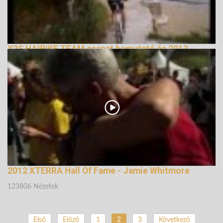
X2S HAIBIKE TEAM csapat bemutató és 2013
előzetes
177469 Nézetek
2012 XTERRA Hall Of Fame - Jamie Whitmore
123806 Nézetek
Első
Előző
1
2
3
Következő