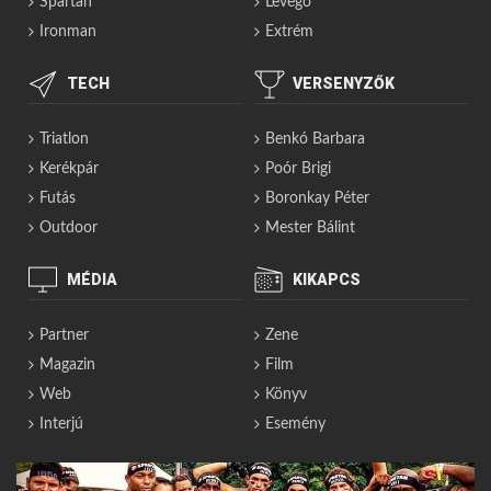
Spartan
Levegő
Ironman
Extrém
TECH
VERSENYZŐK
Triatlon
Benkó Barbara
Kerékpár
Poór Brigi
Futás
Boronkay Péter
Outdoor
Mester Bálint
MÉDIA
KIKAPCS
Partner
Zene
Magazin
Film
Web
Könyv
Interjú
Esemény