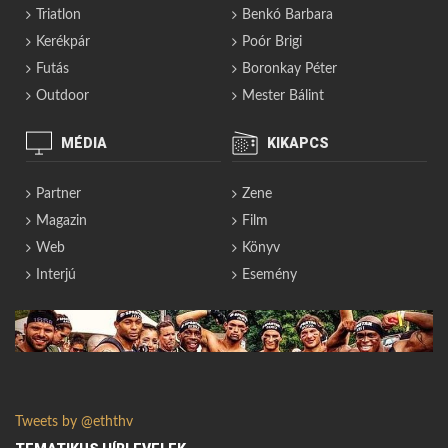
Triatlon
Benkó Barbara
Kerékpár
Poór Brigi
Futás
Boronkay Péter
Outdoor
Mester Bálint
MÉDIA
KIKAPCS
Partner
Zene
Magazin
Film
Web
Könyv
Interjú
Esemény
Tweets by @eththv