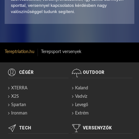
sporttal, versennyel kapcsolatos kérdésben nagy
valószínűséggel tudunk segíteni.
Tereptriatlon.hu
Terepsport versenyek
CÉGÉR
OUTDOOR
XTERRA
Kaland
X2S
Vadvíz
Spartan
Levegő
Ironman
Extrém
TECH
VERSENYZŐK