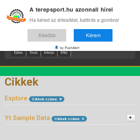
A terepsport.hu azonnali hírei
Bejelentkezés
.
Ha kéred az értesítést, kattints a gombra!
Késöbb
Kérem
by PushAlert
Edzes
Teszt
Interjú
ENG
Cikkek
Explore
Cikkek száma: 8
Yt Sample Data
Cikkek száma: 0