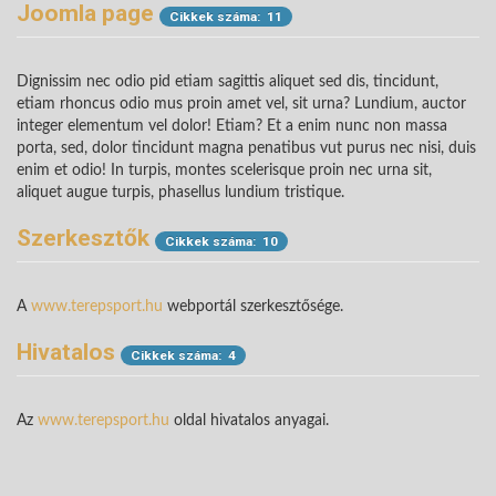
Content Category 3
Joomla page
Cikkek száma: 11
Cikkek száma: 1
Dignissim nec odio pid etiam sagittis aliquet sed dis, tincidunt,
etiam rhoncus odio mus proin amet vel, sit urna? Lundium, auctor
integer elementum vel dolor! Etiam? Et a enim nunc non massa
porta, sed, dolor tincidunt magna penatibus vut purus nec nisi, duis
enim et odio! In turpis, montes scelerisque proin nec urna sit,
aliquet augue turpis, phasellus lundium tristique.
Szerkesztők
Cikkek száma: 10
A
www.terepsport.hu
webportál szerkesztősége.
Hivatalos
Cikkek száma: 4
Az
www.terepsport.hu
oldal hivatalos anyagai.