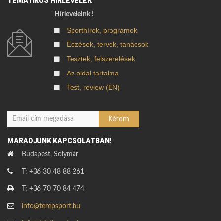
TEMATIKUS HÍRLEVELEK
Hírleveleink !
Sporthírek, programok
Edzések, tervek, tanácsok
Tesztek, felszerelések
Az oldal tartalma
Test, review (EN)
MARADJUNK KAPCSOLATBAN!
Budapest, Solymár
T: +36 30 48 88 261
T: +36 70 70 84 474
info@terepsport.hu