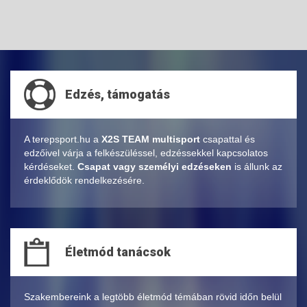
Edzés, támogatás
A terepsport.hu a
X2S TEAM multisport
csapattal és
edzőivel várja a felkészüléssel, edzéssekkel kapcsolatos
kérdéseket.
Csapat vagy személyi edzéseken
is állunk az
érdeklődök rendelkezésére.
Életmód tanácsok
Szakembereink a legtöbb életmód témában rövid időn belül