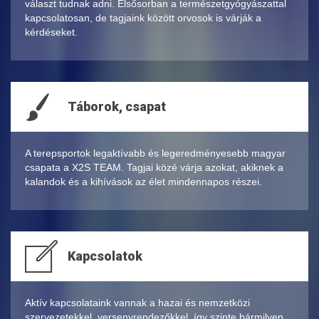
választ tudnak adni. Elsősorban a természetgyógyászattal
kapcsolatosan, de tagjaink között orvosok is várják a
kérdéseket.
Táborok, csapat
A terepsportok legaktívabb és legeredményesebb magyar
csapata a X2S TEAM. Tagjai közé várja azokat, akiknek a
kalandok és a kihívások az élet mindennapos részei.
Kapcsolatok
Aktív kapcsolataink vannak a hazai és nemzetközi
szervezetekkel, versenyrendezőkkel, így szinte bármilyen