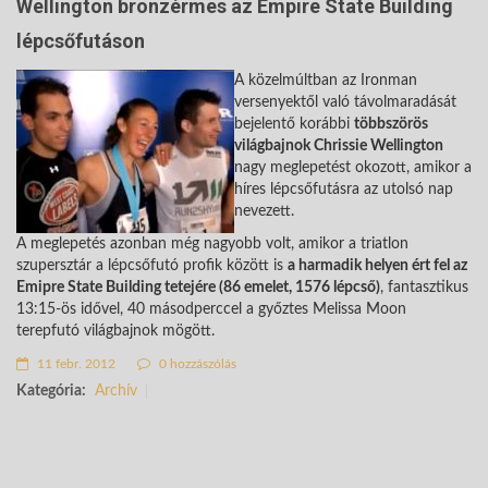
Wellington bronzérmes az Empire State Building
lépcsőfutáson
A közelmúltban az Ironman
versenyektől való távolmaradását
bejelentő korábbi
többszörös
világbajnok Chrissie Wellington
nagy meglepetést okozott, amikor a
híres lépcsőfutásra az utolsó nap
nevezett.
A meglepetés azonban még nagyobb volt, amikor a triatlon
szupersztár a lépcsőfutó profik között is
a harmadik helyen ért fel az
Emipre State Building tetejére (86 emelet, 1576 lépcső)
, fantasztikus
13:15-ös idővel, 40 másodperccel a győztes Melissa Moon
terepfutó világbajnok mögött.
11 febr. 2012
0 hozzászólás
Kategória:
Archív