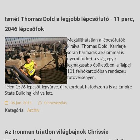
Ismét Thomas Dold a legjobb lépcsőfutó - 11 perc,
2046 lépcsőfok
Megállíthatatlan a lépcsőfutók
királya, Thomas Dold. Karrierje
során harmadik alkalommal is
nyerni tudott a világ egyik
legmagasabb épületében, a Tajpej
101 felhőkarcolóban rendezett
futóversenyen.
Télen 1576 lépcsőt legyűrve, új rekorddal, hatodszorra is az Empire
State Building királya lett.
06 jún. 2011
0 hozzászólás
Kategória:
Archív
Az Ironman triatlon világbajnok Chrissie