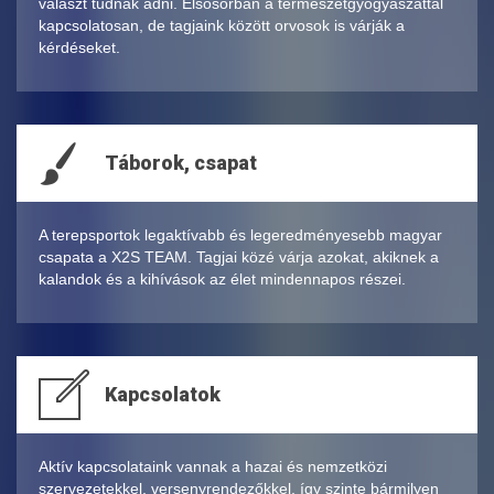
választ tudnak adni. Elsősorban a természetgyógyászattal
kapcsolatosan, de tagjaink között orvosok is várják a
kérdéseket.
Táborok, csapat
A terepsportok legaktívabb és legeredményesebb magyar
csapata a X2S TEAM. Tagjai közé várja azokat, akiknek a
kalandok és a kihívások az élet mindennapos részei.
Kapcsolatok
Aktív kapcsolataink vannak a hazai és nemzetközi
szervezetekkel, versenyrendezőkkel, így szinte bármilyen