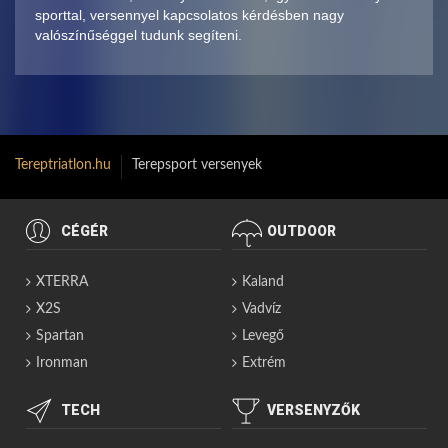
sporttal, versennyel kapcsolatos kérdésben nagy
valószínűséggel tudunk segíteni.
Tereptriatlon.hu
Terepsport versenyek
CÉGÉR
OUTDOOR
XTERRA
Kaland
X2S
Vadvíz
Spartan
Levegő
Ironman
Extrém
TECH
VERSENYZŐK