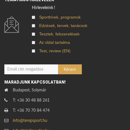
Hírleveleink !
Sporthírek, programok
Edzések, tervek, tanácsok
Tesztek, felszerelések
Az oldal tartalma
Test, review (EN)
MARADJUNK KAPCSOLATBAN!
Budapest, Solymár
T: +36 30 48 88 261
T: +36 70 70 84 474
info@terepsport.hu