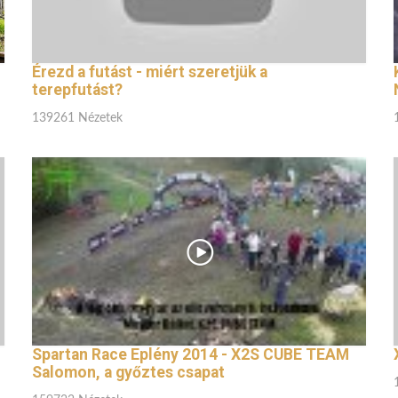
Érezd a futást - miért szeretjük a
terepfutást?
139261 Nézetek
Spartan Race Eplény 2014 - X2S CUBE TEAM
Salomon, a győztes csapat