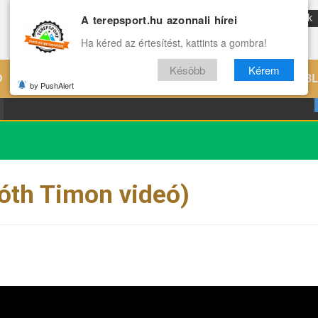
A terepsport.hu azonnali hírei
ENG
Reviews
Archívum
Rólunk
Ha kéred az értesítést, kattints a gombra!
Késöbb
Kérem
Ó
EDZÉS
ÉLETMÓD
VILÁG
B
by PushAlert
Tóth Timon videó)