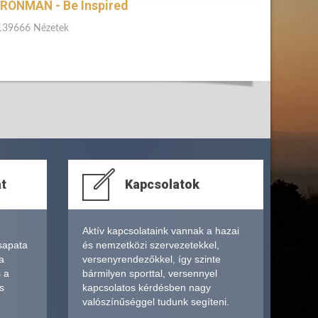
IRONMAN - Be Inspired
139666 Nézetek
at
Kapcsolatok
Aktív kapcsolataink vannak a hazai
sapata
és nemzetközi szervezetekkel,
a
versenyrendezőkkel, így szinte
s a
bármilyen sporttal, versennyel
s
kapcsolatos kérdésben nagy
valószínűséggel tudunk segíteni.