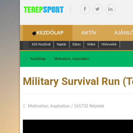
KEZDŐLAP
AKTÍV
AJÁNL
X2S fesztivál
Naptár
Edzes
Videó
Hírlevelek
Kezdőlap
Motivation, inspiration
Military Survival Run (
Motivation, inspiration
/
165732 Nézetek