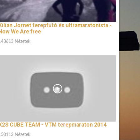
Kilian Jornet terepfutó és ultramaratonista -
Now We Are free
143613 Nézetek
X2S CUBE TEAM - VTM terepmaraton 2014
150113 Nézetek