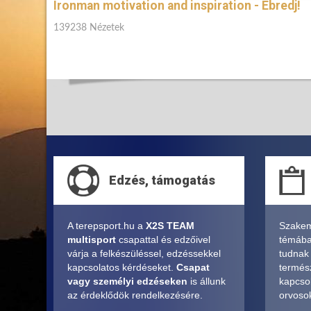
Ironman motivation and inspiration - Ébredj!
139238 Nézetek
Edzés, támogatás
A terepsport.hu a
X2S TEAM
Szakem
multisport
csapattal és edzőivel
témában
várja a felkészüléssel, edzéssekkel
tudnak
kapcsolatos kérdéseket.
Csapat
termés
vagy személyi edzéseken
is állunk
kapcsol
az érdeklődök rendelkezésére.
orvosok