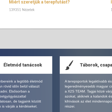
Miért szeretjük a terepfutást?
139351 Nézetek
Életmód tanácsok
Táborok, csap
bereink a legtöbb életmód
A terepsportok legaktívabb és
 rövid időn belül választ
legeredményesebb magyar c
 adni. Elsősorban a
a X2S TEAM. Tagjai közé várj
zetgyógyászattal
azokat, akiknek a kalandok é
atosan, de tagjaink között
kihívások az élet mindennapo
 is várják a kérdéseket.
részei.