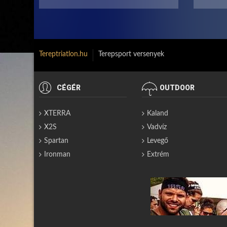
Tereptriatlon.hu
Terepsport versenyek
CÉGÉR
OUTDOOR
XTERRA
Kaland
X2S
Vadvíz
Spartan
Levegő
Ironman
Extrém