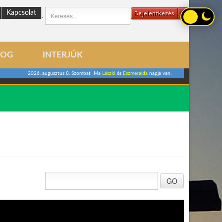
Kapcsolat
Bejelentkezés
.
LOG
INTERJÚK
2026. augusztus 8. Szombat Ma
László
és
Eszmeralda
napja van.
GO