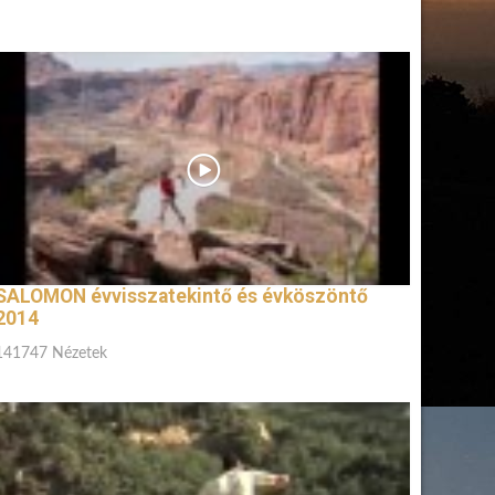
SALOMON évvisszatekintő és évköszöntő
2014
141747 Nézetek