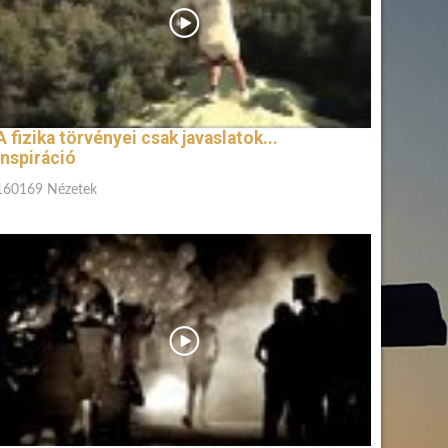
A fizika törvényei csak javaslatok...
inspiráció
160169 Nézetek