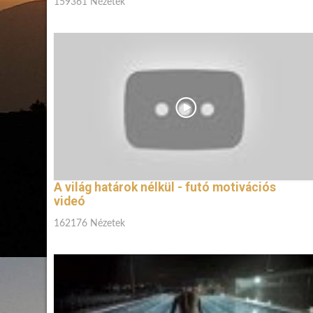
159361 Nézetek
A világ határok nélkül - futó motivációs
videó
162176 Nézetek