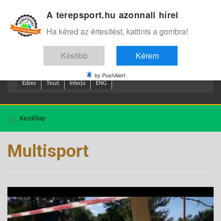
A terepsport.hu azonnali hírei
Bejelentkezés
.
Ha kéred az értesítést, kattints a gombra!
Késöbb
Kérem
by PushAlert
Edzes
Teszt
Interjú
ENG
Kezdőlap
Multisport