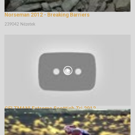
Norseman 2012 - Breaking Barriers
239042 Nézetek
CELTMAN! Extreme Scottish Tri 2012
132486 Nézetek