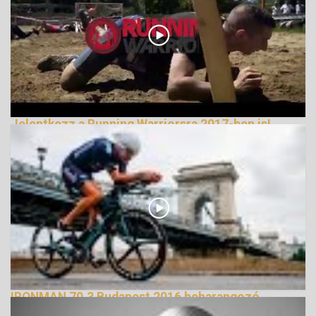
Jelentkezz a Running Warriorsra 2017-ben is!
245261 Nézetek
IRONMAN 70.3 Budapest 2016 beharangozó