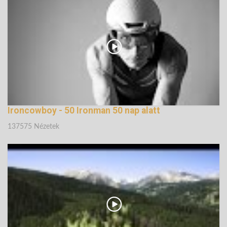
138713 Nézetek
Ironcowboy - 50 Ironman 50 nap alatt
137575 Nézetek