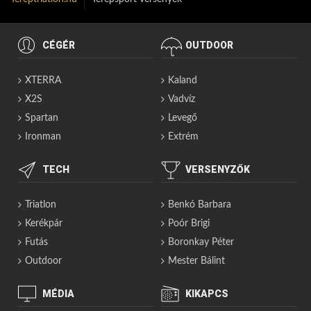
CÉGÉR
OUTDOOR
XTERRA
Kaland
X2S
Vadvíz
Spartan
Levegő
Ironman
Extrém
TECH
VERSENYZŐK
Triatlon
Benkó Barbara
Kerékpár
Poór Brigi
Futás
Boronkay Péter
Outdoor
Mester Bálint
MÉDIA
KIKAPCS