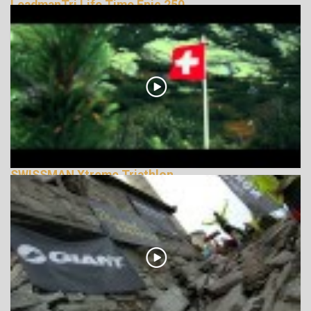
LeadmanTri Life Time Epic 250
133825 Nézetek
SWISSMAN Xtreme Triathlon
135098 Nézetek