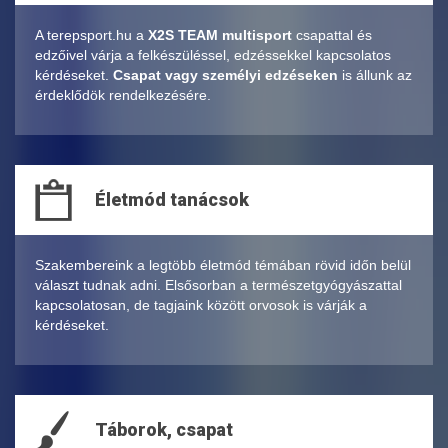
A terepsport.hu a
X2S TEAM multisport
csapattal és
edzőivel várja a felkészüléssel, edzéssekkel kapcsolatos
kérdéseket.
Csapat vagy személyi edzéseken
is állunk az
érdeklődök rendelkezésére.
Életmód tanácsok
Szakembereink a legtöbb életmód témában rövid időn belül
választ tudnak adni. Elsősorban a természetgyógyászattal
kapcsolatosan, de tagjaink között orvosok is várják a
kérdéseket.
Táborok, csapat