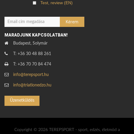
Test, review (EN)
MARADJUNK KAPCSOLATBAN!
Budapest, Solymár
T: +36 30 48 88 261
T: +36 70 70 84 474
info@terepsport.hu
info@triatlonedzo.hu
Üzenetküldés
Copyright © 2026 TEREPSPORT - sport, edzés, életmód a