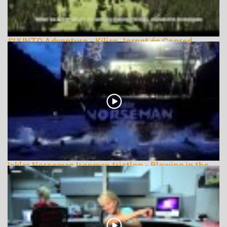
SUUNTO Adventure - Kilian Jornet és Conrad
Stolz
153125 Nézetek
Isklar Norseman Ironman triatlon - Blowing in the
Wind
147247 Nézetek