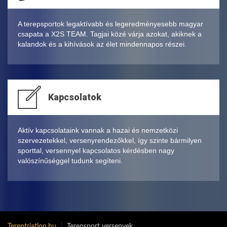
A terepsportok legaktívabb és legeredményesebb magyar
csapata a X2S TEAM. Tagjai közé várja azokat, akiknek a
kalandok és a kihívások az élet mindennapos részei.
Kapcsolatok
Aktív kapcsolataink vannak a hazai és nemzetközi
szervezetekkel, versenyrendezőkkel, így szinte bármilyen
sporttal, versennyel kapcsolatos kérdésben nagy
valószínűséggel tudunk segíteni.
Tereptriatlon.hu
Terepsport versenyek